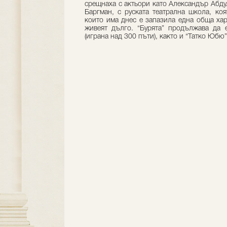
срещнаха с актьори като Александър Абд
Баргман, с руската театрална школа, ко
които има днес е запазила една обща хар
живеят дълго. “Бурята” продължава да 
(играна над 300 пъти), както и “Татко Юбю”