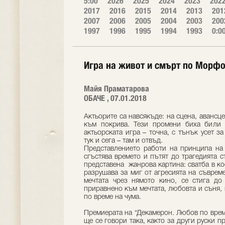
5:00
2026
2025
2024
2023
202
2017
2016
2015
2014
2013
201
2007
2006
2005
2004
2003
200
1997
1996
1995
1994
1993
0:0
Игра на живот и смърт по Морф
Майя Праматарова
ОБАЧЕ , 07.01.2018
Актьорите са навсякъде: на сцена, авансце
към покрива. Тези промени биха били 
актьорската игра – точна, с тънък усет з
тук и сега – там и отвъд.
Представлението работи на принципа на 
сгъстява времето и пътят до трагедията с
представена жанрова картина: сватба в ко
разрушава за миг от агресията на съврем
мечтата чрез нямото кино, се стига до
приравнено към мечтата, любовта и съня, 
пo време на чума.
Премиерата на “Декамерон. Любов по време
ще се говори така, както за други руски 