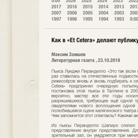
5:00
2026
2025
2024
2023
202
2017
2016
2015
2014
2013
201
2007
2006
2005
2004
2003
200
1997
1996
1995
1994
1993
0:0
Как в «Et Cetera» делают публик
Максим Замшев
Литературная газета , 23.10.2018
Пьеса Луиджи Пиранделло «Это так (если в
раз ставилась на отечественных подмостк
режиссёров вновь и вновь подбирать к с
Cetera» предпринял очередную попытк
постановка этой пьесы в Таллине в 200
вероятно, мастер все эти годы носи
разрешившееся, требующее ещё одной тр
свидетелями нового воплощения одной 
полюбившейся сцене калягинского театра 
Чем запомнится этот спектакль? Какими а
Из пьесы Пиранделло Шапиро слепил т
представление внутри представления. Д
зрительный зал, он умудряется при мин