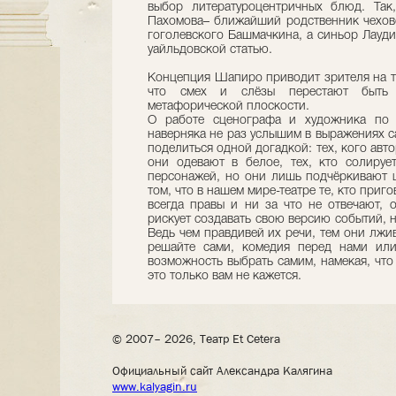
выбор литературоцентричных блюд. Так
Пахомова– ближайший родственник чеховс
гоголевского Башмачкина, а синьор Лауди
уайльдовской статью.
Концепция Шапиро приводит зрителя на та
что смех и слёзы перестают быть 
метафорической плоскости.
О работе сценографа и художника по
наверняка не раз услышим в выражениях с
поделиться одной догадкой: тех, кого авт
они одевают в белое, тех, кто солируе
персонажей, но они лишь подчёркивают ц
том, что в нашем мире-театре те, кто приг
всегда правы и ни за что не отвечают, о
рискует создавать свою версию событий, н
Ведь чем правдивей их речи, тем они лжи
решайте сами, комедия перед нами ил
возможность выбрать самим, намекая, что
это только вам не кажется.
© 2007– 2026, Театр Et Cetera
Официальный сайт Александра Калягина
www.kalyagin.ru