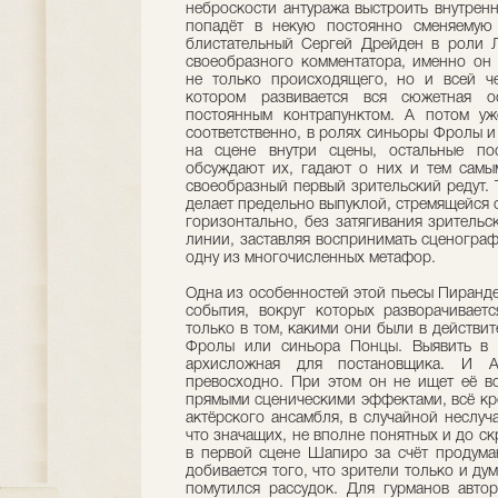
неброскости антуража выстроить внутрен
попадёт в некую постоянно сменяемую 
блистательный Сергей Дрейден в роли Л
своеобразного комментатора, именно он
не только происходящего, но и всей че
котором развивается вся сюжетная о
постоянным контрапунктом. А потом у
соответственно, в ролях синьоры Фролы и
на сцене внутри сцены, остальные по
обсуждают их, гадают о них и тем самы
своеобразный первый зрительский редут. 
делает предельно выпуклой, стремящейся 
горизонтально, без затягивания зрительск
линии, заставляя воспринимать сценограф
одну из многочисленных метафор.
Одна из особенностей этой пьесы Пирандел
события, вокруг которых разворачивает
только в том, какими они были в действит
Фролы или синьора Понцы. Выявить в т
архисложная для постановщика. И 
превосходно. При этом он не ищет её во
прямыми сценическими эффектами, всё кро
актёрского ансамбля, в случайной неслуч
что значащих, не вполне понятных и до с
в первой сцене Шапиро за счёт продума
добивается того, что зрители только и дум
помутился рассудок. Для гурманов авто