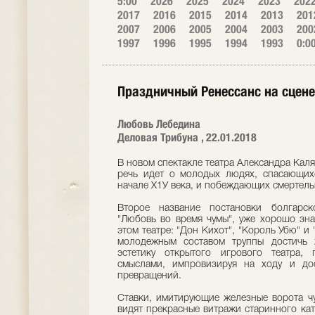
5:00
2026
2025
2024
2023
202
2017
2016
2015
2014
2013
201
2007
2006
2005
2004
2003
200
1997
1996
1995
1994
1993
0:0
Праздничный Ренессанс на сцене 
Любовь Лебедина
Деловая Трибуна , 22.01.2018
В новом спектакле театра Александра Кал
речь идет о молодых людях, спасающих
начале Х1У века, и побеждающих смертел
Второе название постановки болгарс
"Любовь во время чумы", уже хорошо зна
этом театре: "Дон Кихот", "Король Убю" и
молодежным составом труппы достичь х
эстетику открытого игрового театра,
смыслами, импровизируя на ходу и дос
превращений.
Ставки, имитирующие железные ворота чу
видят прекрасные витражи старинного ка