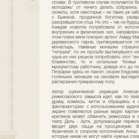
словах. В противном случае получается бе
молодежь" от нечего делать собрались 
сюжеты, хотя некоторые – не такие уж заб
с Бьянкой, проданной богатому развра
разорившегося отца. Но это – так на будущ
Каждая новелла потребовала от исполн
внутренних и физических сил, направлен
этом плане меня покорил артист Амаду М
деревенского парня, притворившегося гл
монастырь. Наивные монашки страшно
"петушка", по их просьбе выглянувшего и
одна из них решила попробовать этот "ин
блаженство, то и остальные "божьи 
мускулистому работнику, доведя его до 
Петрарки здесь не пахнет, скорее блудлив
голеньких монашек на сеновале выглядит
растерзание прекрасному полу.
Автор сценической редакции Алекс
режиссерского замысла идет, как по лез
драму, комиксы, китчи и обращаясь к 
фантасмогорию с использованием аудиов
экране появляются разные видео картин
критиков может обвинить режиссера в э
театр Дель - Арте, допускающий перекл
вводит двух лацци на просцениуме: Фр
Франческа в озорном исполнении Анны Д
которые никак не могут найти нужных слов