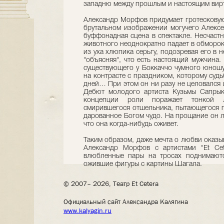
западню между прошлым и настоящим вирт
Александр Морфов придумает гротесковую
брутальном изображении могучего Алексе
буффонадная сцена в спектакле. Несчаст
животного неоднократно падает в обморок,
из уха хлюпика серьгу, подозревая его в 
"объясняя", что есть настоящий мужчина.
существующего у Боккаччо чумного юношу 
на контрасте с праздником, которому судь
дней… При этом он ни разу не целовался и
Дебют молодого артиста Кузьмы Сапрык
концепции роли поражает тонкой 
смирившегося отшельника, пытающегося п
дарованное Богом чудо. На прощание он л
что она когда-нибудь оживет.
Таким образом, даже мечта о любви оказыв
Александр Морфов с артистами "Et Cet
влюбленные пары на тросах поднимаютс
ожившие фигуры с картины Шагала.
© 2007– 2026, Театр Et Cetera
Официальный сайт Александра Калягина
www.kalyagin.ru