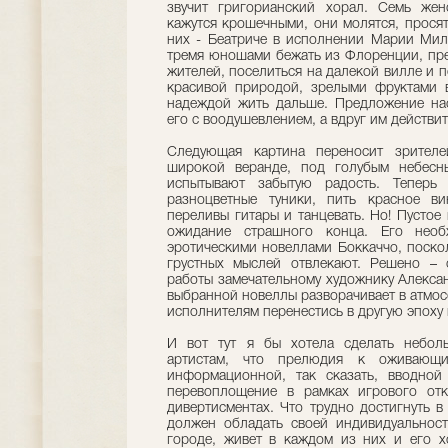
звучит григорианский хорал. Семь жен
кажутся крошечными, они молятся, просят
них - Беатриче в исполнении Марии Мил
тремя юношами бежать из Флоренции, пре
жителей, поселиться на далекой вилле и 
красивой природой, зрелыми фруктами в
надеждой жить дальше. Предложение нас
его с воодушевлением, а вдруг им действ
Следующая картина переносит зрителе
широкой веранде, под голубым небесн
испытывают забытую радость. Теперь 
разноцветные туники, пить красное ви
переливы гитары и танцевать. Но! Пустое
ожидание страшного конца. Его необх
эротическими новеллами Боккаччо, поскол
грустных мыслей отвлекают. Решено – 
работы замечательному художнику Алексан
выбранной новеллы разворачивает в атмо
исполнителям перенестись в другую эпоху 
И вот тут я бы хотела сделать небол
артистам, что прелюдия к оживающ
информационной, так сказать, вводной
перевоплощение в рамках игрового отк
дивертисментах. Что трудно достигнуть 
должен обладать своей индивидуальност
городе, живет в каждом из них и его хо