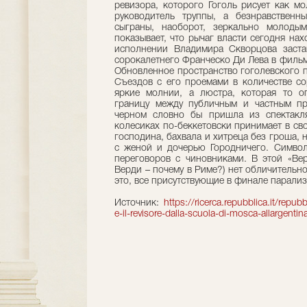
ревизора, которого Гоголь рисует как мо
руководитель труппы, а безнравственн
сыграны, наоборот, зеркально молодым
показывает, что рычаг власти сегодня нах
исполнении Владимира Скворцова заста
сорокалетнего Франческо Ди Лева в филь
Обновленное пространство гоголевского 
Съездов с его проемами в количестве со
яркие молнии, а люстра, которая то оп
границу между публичным и частным пр
черном словно бы пришла из спектакл
колесиках по-беккетовски принимает в св
господина, бахвала и хитреца без гроша,
с женой и дочерью Городничего. Символ
переговоров с чиновниками. В этой «Вер
Верди – почему в Риме?) нет обличительн
это, все присутствующие в финале парализ
Источник:
https://ricerca.repubblica.it/repu
e-il-revisore-dalla-scuola-di-mosca-allargent