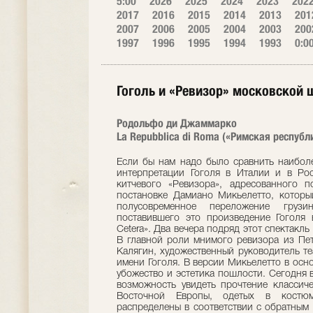
5:00
2026
2025
2024
2023
202
2017
2016
2015
2014
2013
201
2007
2006
2005
2004
2003
200
1997
1996
1995
1994
1993
0:0
Гоголь и «Ревизор» московской 
Родольфо ди Джаммарко
La Repubblica di Roma («Римская республи
Если бы нам надо было сравнить наибол
интерпретации Гоголя в Италии и в Ро
китчевого «Ревизора», адресованного п
постановке Дамиано Микьелетто, которы
полусовременное переложение грузи
поставившего это произведение Гоголя 
Cetera». Два вечера подряд этот спектакль
В главной роли мнимого ревизора из Пет
Калягин, художественный руководитель те
имени Гоголя. В версии Микьелетто в осн
убожество и эстетика пошлости. Сегодня 
возможность увидеть прочтение классич
Восточной Европы, одетых в костю
распределены в соответствии с обратным