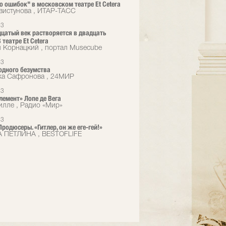
 ошибок" в московском театре Et Cetera
вистунова , ИТАР-ТАСС
13
цатый век растворяется в двадцать
 театре Et Сetera
 Корнацкий , портал Musecube
13
одного безумства
ка Сафронова , 24МИР
13
лемент» Лопе де Вега
илле , Радио «Мир»
13
родюсеры. «Гитлер, он же еге-гей!»
 ПЕТЛИНА , BESTOFLIFE