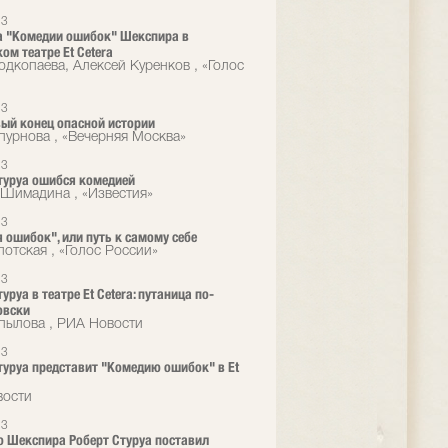
13
 "Комедии ошибок" Шекспира в
ом театре Et Cetera
одкопаева, Алексей Куренков , «Голос
13
ый конец опасной истории
пурнова , «Вечерняя Москва»
13
туруа ошибся комедией
Шимадина , «Известия»
13
 ошибок", или путь к самому себе
лотская , «Голос России»
13
уруа в театре Et Cetera: путаница по-
овски
пылова , РИА Новости
13
туруа представит "Комедию ошибок" в Еt
вости
13
 Шекспира Роберт Стуруа поставил