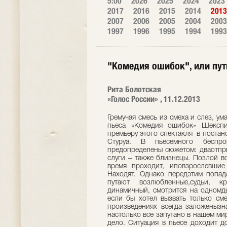
5:00
2026
2025
2024
2023
2017
2016
2015
2014
2013
2007
2006
2005
2004
2003
1997
1996
1995
1994
1993
"Комедия ошибок", или пут
Рита Болотская
«Голос России» , 11.12.2013
Гремучая смесь из смеха и слез, ума
пьеса «Комедия ошибок» Шекспир
премьеру этого спектакля в поста
Стуруа. В пьесемного беспро
предопределены сюжетом: дваотпры
слуги – также близнецы. Позлой в
время проходит, иповзрослевшие
Находят. Однако передэтим попад
путают возлюбленные,судьи, к
динамичный, смотрится на одном
если бы хотел вызвать только сме
произведениях всегда заложенызна
настолько все запутано в нашем ми
дело. Ситуация в пьесе доходит д