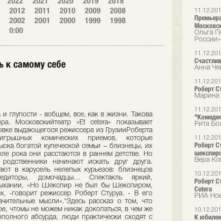
2022
2021
2020
2019
2018
2012
2011
2010
2009
2008
11.12.20
Премьера
2002
2001
2000
1999
1998
Московск
0:00
Ольга П
России»
11.12.20
Счастлив
ь к самому себе
Анна Че
11.12.20
Роберт С
Марина 
11.12.20
 и глупости - вобщем, все, как в жизни. Такова
"Комедия
а. Московскийтеатр «Et cetera» показывает
Рита Бо
новке выдающегося режиссера из ГрузииРоберта
игрышных комических приемов, которые
11.12.20
Роберт Ст
ска богатой купеческой семьи – близнецы, их
шекспир
оле рока они расстаются в раннем детстве. Но
Вера Ко
 родственники начинают искать друг друга.
ают в карусель нелепых курьезов: близнецов
10.12.20
редиторы, домочадцы… Спектакль яркий,
Роберт С
дыхании. «Но Шекспир не был бы Шекспиром,
Cetera
х, -говорит режиссер Роберт Стуруа. - В его
РИА Но
чительные мысли»."Здесь рассказ о том, что
ре, чтомы не можем никак докопаться, в чем же
10.12.20
К юбилею
ополного абсурда, люди практически сходят с