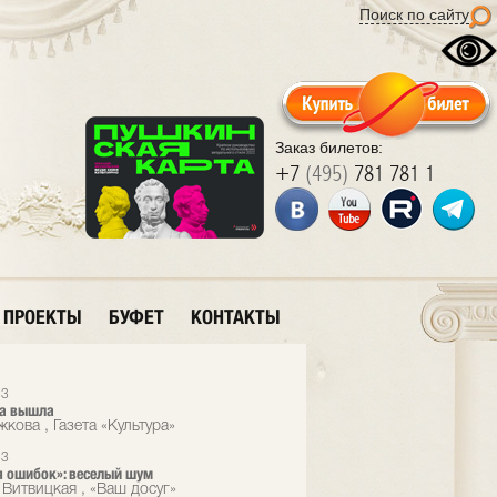
Поиск по сайту
Заказ билетов:
+7
(495)
781 781 1
ПРОЕКТЫ
БУФЕТ
КОНТАКТЫ
13
а вышла
кова , Газета «Культура»
13
 ошибок»: веселый шум
 Витвицкая , «Ваш досуг»