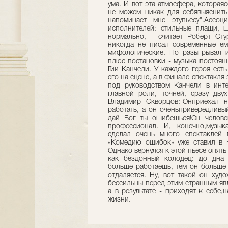
ума. И вот эта атмосфера, котораяс
не можем никак для себявыяснить,
напоминает мне этупьесу".Ассо
исполнителей: стильные плащи, 
нормально, - считает Роберт Сту
никогда не писал современные ем
мифологические. Но разыгрывал 
плюс постановки - музыка постоян
Гии Канчели. У каждого героя ест
его на сцене, а в финале спектакля
под руководством Канчели в инте
главной роли, точней, сразу дву
Владимир Скворцов:"Онприехал 
работать, а он оченьпривередливый
дай Бог ты ошибешься!Он челове
профессионал. И, конечно,музык
сделал очень много спектаклей
«Комедию ошибок» уже ставил в 
Однако вернулся к этой пьесе опять
как бездонный колодец: до дна н
больше работаешь, тем он больше 
отдаляется. Ну, вот такой он худ
бессильны перед этим странным яв
а в результате - приходят к себе
жизни.