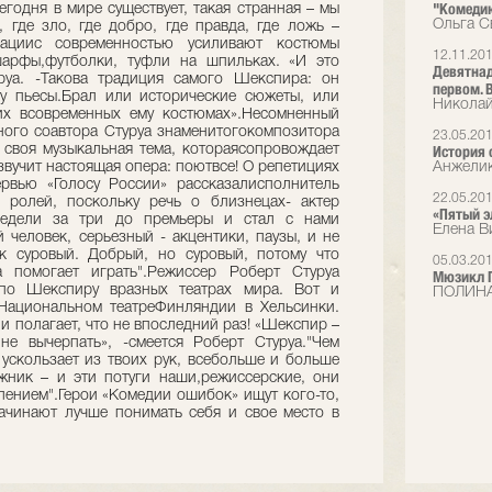
"Комедию
егодня в мире существует, такая странная – мы
Ольга С
 где зло, где добро, где правда, где ложь –
циациис современностью усиливают костюмы
12.11.20
шарфы,футболки, туфли на шпильках. «И это
Девятнад
руа. -Такова традиция самого Шекспира: он
первом. В
у пьесы.Брал или исторические сюжеты, или
Николай
их всовременных ему костюмах».Несомненный
ного соавтора Стуруа знаменитогокомпозитора
23.05.20
ь своя музыкальная тема, котораясопровождает
История 
 звучит настоящая опера: поютвсе! О репетициях
Анжели
рвью «Голосу России» рассказалисполнитель
22.05.20
х ролей, поскольку речь о близнецах- актер
«Пятый э
недели за три до премьеры и стал с нами
Елена В
 человек, серьезный - акцентики, паузы, и не
к суровый. Добрый, но суровый, потому что
05.03.20
а помогает играть".Режиссер Роберт Стуруа
Мюзикл П
 по Шекспиру вразных театрах мира. Вот и
ПОЛИНА
Национальном театреФинляндии в Хельсинки.
 и полагает, что не впоследний раз! «Шекспир –
е вычерпать», -смеется Роберт Стуруа."Чем
ускользает из твоих рук, всебольше и больше
ожник – и эти потуги наши,режиссерские, они
лением".Герои «Комедии ошибок» ищут кого-то,
,начинают лучше понимать себя и свое место в