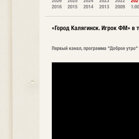
2026
2025
2024
2023
2022
202
2016
2015
2014
2013
2009
1:0
«Город Калягинск. Игрок ФМ» в т
Первый канал, программа "Доброе утро" ,