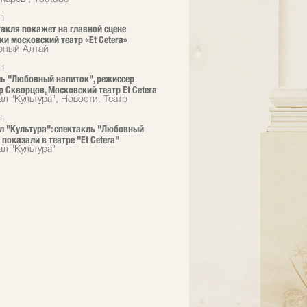
21
такля покажет на главной сцене
ки московский театр «Et Cetera»
рный Алтай
21
ь "Любовный напиток", режиссер
 Скворцов, Московский театр Et Cetera
л "Культура", Новости. Театр
21
л "Культура": спектакль "Любовный
показали в театре "Et Cetera"
л "Культура"