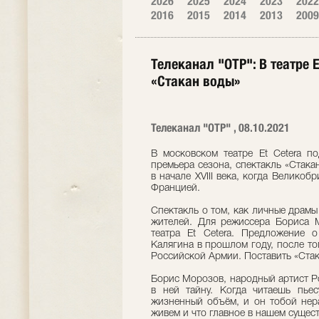
2026
2025
2024
2023
2022
2016
2015
2014
2013
2009
Телеканал "ОТР": В театре 
«Стакан воды»
Телеканал "ОТР" , 08.10.2021
В московском театре Et Cetera п
премьера сезона, спектакль «Стака
в начале XVIII века, когда Великоб
Францией.
Спектакль о том, как личные драмы
жителей. Для режиссера Бориса 
театра Et Cetera. Предложение 
Калягина в прошлом году, после то
Российской Армии. Поставить «Стак
Борис Морозов, народный артист Рос
в ней тайну. Когда читаешь пьес
жизненный объём, и он тобой нера
живем и что главное в нашем сущес