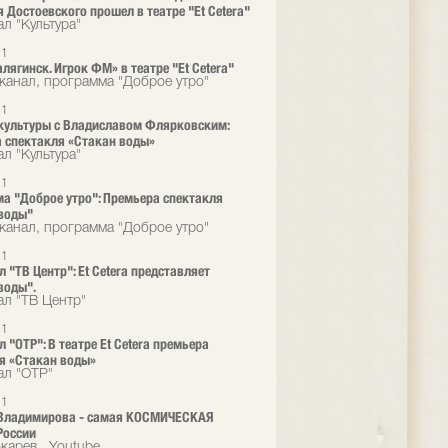
 Достоевского прошел в театре "Et Cetera"
л "Культура"
21
лягинск. Игрок ФМ» в театре "Et Cetera"
канал, программа "Доброе утро"
21
культуры с Владиславом Флярковским:
 спектакля «Стакан воды»
л "Культура"
21
а "Доброе утро": Премьера спектакля
воды"
канал, программа "Доброе утро"
21
 "ТВ Центр": Et Cetera представляет
воды".
ал "ТВ Центр"
21
 "ОТР": В театре Et Cetera премьера
я «Стакан воды»
ал "ОТР"
21
 Владимирова - самая КОСМИЧЕСКАЯ
России
карев , Youtube