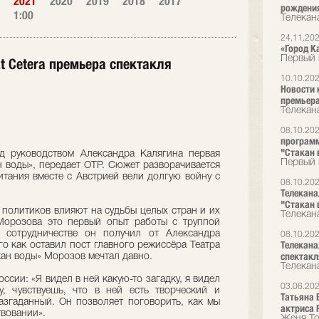
2021
2020
2019
2018
2017
рождения
1:00
Телекана
24.11.20
«Город Ка
Первый 
Et Cetera премьера спектакля
10.10.20
Новости 
премьера
Телекана
08.10.20
программ
"Стакан 
од руководством Александра Калягина первая
Первый 
н воды», передает ОТР. Сюжет разворачивается
ритания вместе с Австрией вели долгую войну с
08.10.20
Телеканал
"Стакан 
 политиков влияют на судьбы целых стран и их
Телекан
Морозова это первый опыт работы с труппой
о сотрудничестве он получил от Александра
08.10.20
Телеканал
го как оставил пост главного режиссёра Театра
спектакл
ан воды» Морозов мечтал давно.
Телекан
сии: «Я видел в ней какую-то загадку, я видел
03.06.20
у, чувствуешь, что в ней есть творческий и
Татьяна
згаданный. Он позволяет поговорить, как мы
актриса 
твовании».
Женя То