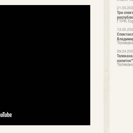
21.05.20
Три спек
республи
ГТРК Го
13.05.20
Спектакл
Владимир
Телекана
09.04.20
Телекана
напиток" 
Телекана