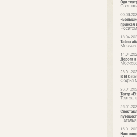
Ода теат
Светлана
09.06.20
«Большие
приехал 
Росатом
18.04.20
Тайна яб
Московс
14.04.20
Дорога в
Московс
28.01.20
В Et Сet
Софья М
26.01.20
Театр «E
Театрал
26.01.20
Спектакл
путешест
Наталья
16.01.20
Настоящи