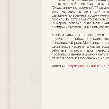
протяжении спектакля декорации и
на то что действия охватывают 
"блужданием по времени". "Разуме
того, на одну из репетиций я 
движение по времени и будем меня
герои". Но затем мы отказались о
Гончаров, говорил: "Это маленьк
правдой искусства", и я с ним согла
Как отметили в театре, история лю
других, но особым эпизодом, ко
исполнившей роль Марианны, стала
физическое насилие, а как метафо
себя все, остаются друг перед
провокация важна и должна быть в 
от нее в своем киносценарии", - ск
Источник:
https://tass.ru/kultura/25