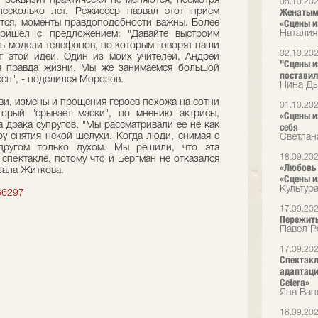
 реквизит практически не меняются, несмотря
08.10.20
Женатым 
несколько лет. Режиссер назвал этот прием
«Сцены и
ется, моменты правдоподобности важны. Более
Наталия
пришел с предложением: "Давайте выстроим
ть модели телефонов, по которым говорят наши
02.10.20
т этой идеи. Один из моих учителей, Андрей
"Сцены и
ая правда жизни. Мы же занимаемся большой
поставил
сен", - поделился Морозов.
Нина Ды
бви, измены и прощения героев похожа на сотни
01.10.20
торый "срывает маски", по мнению актрисы,
«Сцены и
 драка супругов. "Мы рассматривали ее не как
себя
ру снятия некой шелухи. Когда люди, снимая с
Светлан
 другом только духом. Мы решили, что эта
18.09.20
спектакле, потому что и Бергман не отказался
«Любовь 
азала Житкова.
«Сцены и
Культур
066297
17.09.20
Пережить
Павел Р
17.09.20
Спектакл
адаптаци
Cetera»
Яна Ван
16.09.20