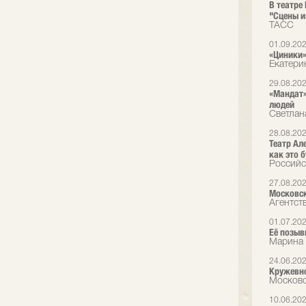
В театре
"Сцены и
ТАСС
01.09.20
«Циники»
Екатери
29.08.20
«Мандат»
людей
Светлан
28.08.20
Театр Ал
как это б
Российс
27.08.20
Московск
Агентст
01.07.20
Её позыв
Марина 
24.06.20
Кружевно
Московс
10.06.20