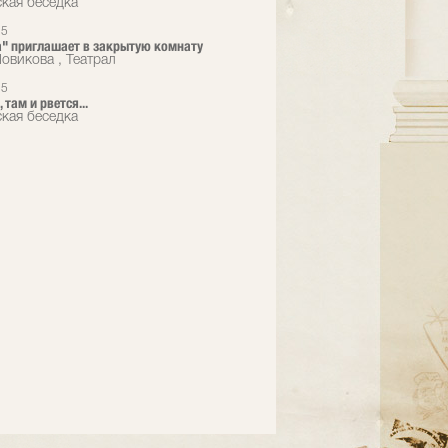
кая беседка
25
ra" приглашает в закрытую комнату
овикова , Театрал
25
, там и рвется...
кая беседка