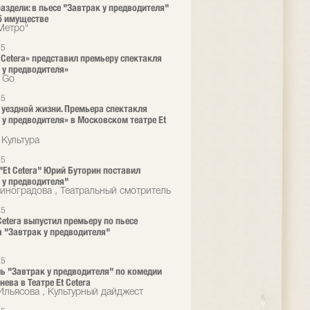
раздели: в пьесе "Завтрак у предводителя"
б имуществе
"Метро"
25
t Cetera» представил премьеру спектакля
 у предводителя»
o Go
25
 уездной жизни. Премьера спектакля
 у предводителя» в Московском театре Et
 Культура
25
 "Et Cetera" Юрий Буторин поставил
 у предводителя"
иноградова , Театральный смотритель
25
 Cetera выпустил премьеру по пьесе
а "Завтрак у предводителя"
25
ь "Завтрак у предводителя" по комедии
енева в Театре Et Cetera
Ильясова , Культурный дайджест