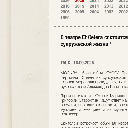
2026
2025
2024
2023
2022
2016
2015
2014
2013
2012
2006
2005
2004
2003
2002
1995
В театре Et Cetera состоит
супружеской жизни"
ТАСС , 16.09.2025
МОСКВА, 16 сентября. /ТАСС/. Пр
Бергмана "Сцены из супружеской
Бориса Морозова пройдут 16, 17 и 
руководством Александра Калягина
Герои спектакля - Юхан и Марианн
Григорий Старостин, ищут ответ на
времени, вне национальности, вне п
мужчине и женщине и их мучител
режиссер.
Зрителей встречает обычная кварт