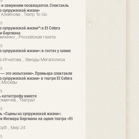
25
и замужним посвящается. Спектакль
з супружеской жизни»
 Алейнова , Театр To Go
25
з супружеской жизни": в Et Cetera
и Бергмана
мченко , Российская газета
25
з супружеской жизни»: в гостях у самих
а Игнатова , Звезды Мегаполиса
25
— это испытание». Премьера спектакля
з супружеской жизни» в театре Et Cetera
а Москвы
25
 катастрофу вместе
оманчев , Театрал
25
ь «Сцены из супружеской жизни»:
я Ингмара Бергмана на сцене театра «Et
орб , Мир 24
25