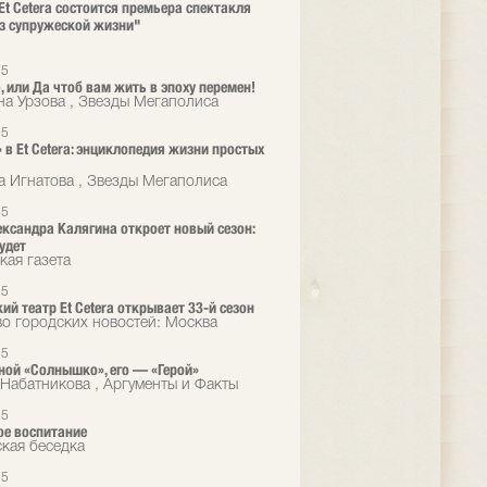
 Et Cetera состоится премьера спектакля
з супружеской жизни"
25
, или Да чтоб вам жить в эпоху перемен!
на Урзова , Звезды Мегаполиса
25
 в Et Cetera: энциклопедия жизни простых
а Игнатова , Звезды Мегаполиса
25
ександра Калягина откроет новый сезон:
удет
кая газета
25
ий театр Et Cetera открывает 33-й сезон
во городских новостей: Москва
25
ной «Солнышко», его — «Герой»
Набатникова , Аргументы и Факты
25
е воспитание
кая беседка
25