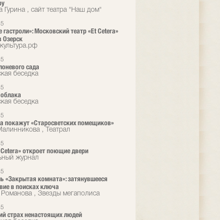
ру
 Гурина , сайт театра "Наш дом"
25
 гастроли»: Московский театр «Et Cetera»
в Озерск
культура.рф
25
лоневого сада
кая беседка
25
 облака
кая беседка
25
era покажут «Старосветских помещиков»
алинникова , Театрал
25
t Cetera» откроет поющие двери
ьный журнал
25
ь «Закрытая комната»: затянувшееся
вие в поисках ключа
 Романова , Звезды мегаполиса
25
й страх ненастоящих людей