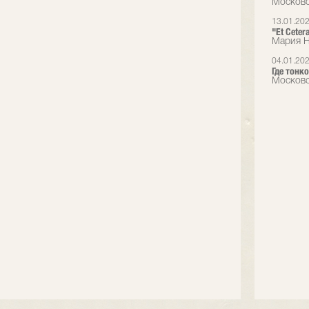
Московс
13.01.20
"Et Cete
Мария Н
04.01.20
Где тонко
Московс