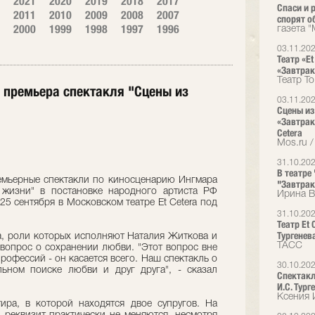
2021
2020
2019
2018
2017
Спаси и 
2011
2010
2009
2008
2007
спорят о
2000
1999
1998
1997
1996
газета 
03.11.20
Театр «E
«Завтрак
Театр T
ся премьера спектакля "Сцены из
03.11.20
Сцены из
«Завтрак
Cetera
Mos.ru /
31.10.20
В театре
емьерные спектакли по киносценарию Ингмара
"Завтрак
 жизни" в постановке народного артиста РФ
Ирина В
25 сентября в Московском театре Et Cetera под
.
31.10.20
Театр Et
Тургенев
а, роли которых исполняют Наталия Житкова и
ТАСС
 вопрос о сохранении любви. "Этот вопрос вне
рофессий - он касается всего. Наш спектакль о
30.10.20
ьном поиске любви и друг друга", - сказал
Спектакл
И.С. Тург
Ксения 
ира, в которой находятся двое супругов. На