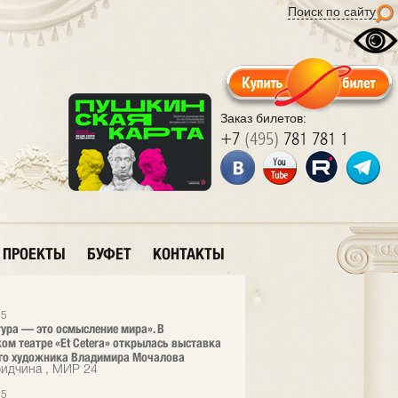
Поиск по сайту
Заказ билетов:
+7
(495)
781 781 1
ПРОЕКТЫ
БУФЕТ
КОНТАКТЫ
25
ура — это осмысление мира». В
ом театре «Et Cetera» открылась выставка
го художника Владимира Мочалова
ридчина , МИР 24
25