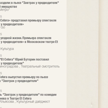
раздели: в пьесе "Завтрак у предводителя"
б имуществе
"Метро"
25
t Cetera» представил премьеру спектакля
 у предводителя»
o Go
25
 уездной жизни. Премьера спектакля
 у предводителя» в Московском театре Et
 Культура
25
 "Et Cetera" Юрий Буторин поставил
 у предводителя"
иноградова , Театральный смотритель
25
 Cetera выпустил премьеру по пьесе
а "Завтрак у предводителя"
25
ь "Завтрак у предводителя" по комедии
енева в Театре Et Cetera
Ильясова , Культурный дайджест