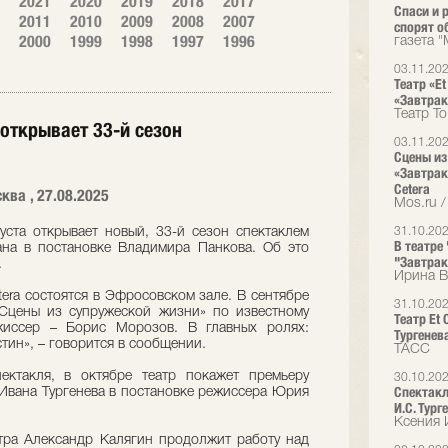
2021
2020
2019
2018
2017
Спаси и 
2011
2010
2009
2008
2007
спорят о
2000
1999
1998
1997
1996
газета 
03.11.20
Театр «E
«Завтрак
Театр T
 открывает 33-й сезон
03.11.20
Сцены из
«Завтрак
Cetera
ква , 27.08.2025
Mos.ru /
густа открывает новый, 33-й сезон спектаклем
31.10.20
В театре
на в постановке Владимира Панкова. Об это
"Завтрак
.
Ирина В
era состоятся в Эфросовском зале. В сентябре
31.10.20
Сцены из супружеской жизни» по известному
Театр Et
жиссер – Борис Морозов. В главных ролях:
Тургенев
тин», – говорится в сообщении.
ТАСС
ектакля, в октябре театр покажет премьеру
30.10.20
Спектакл
 Ивана Тургенева в постановке режиссера Юрия
И.С. Тург
Ксения 
тра Александр Калягин продолжит работу над