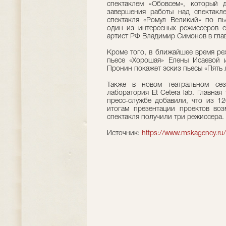
спектаклем «Обовсем», который 
завершения работы над спектакл
спектакля «Ромул Великий» по пь
один из интересных режиссеров с
артист РФ Владимир Симонов в главн
Кроме того, в ближайшее время ре
пьесе «Хорошая» Елены Исаевой 
Пронин покажет эскиз пьесы «Пять 
Также в новом театральном сез
лаборатория Et Cetera lab. Главна
пресс-службе добавили, что из 1
итогам презентации проектов воз
спектакля получили три режиссера.
Источник:
https://www.mskagency.ru