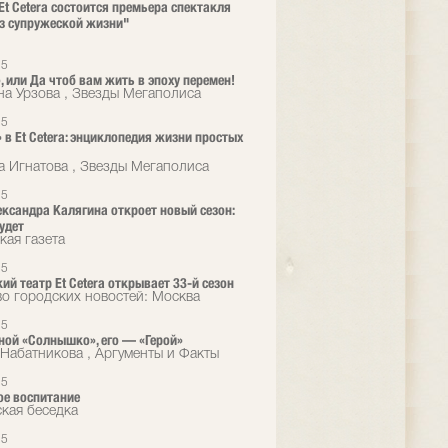
 Et Cetera состоится премьера спектакля
з супружеской жизни"
25
, или Да чтоб вам жить в эпоху перемен!
на Урзова , Звезды Мегаполиса
25
 в Et Cetera: энциклопедия жизни простых
а Игнатова , Звезды Мегаполиса
25
ександра Калягина откроет новый сезон:
удет
кая газета
25
ий театр Et Cetera открывает 33-й сезон
во городских новостей: Москва
25
ной «Солнышко», его — «Герой»
Набатникова , Аргументы и Факты
25
е воспитание
кая беседка
25