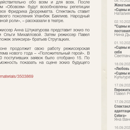
08.10.20
действительно обо всем и для всех. После
Женатым 
ем «Обовсем» будут возобновлены репетиции
«Сцены и
есе Фридриха Дюррематта. Спектакль ставит
Наталия
воего поколения Уланбек Баялиев. Народный
ой роли», – рассказали в театре.
02.10.20
"Сцены и
жиссер Анна Штукатурова представит эскиз по
поставил
и Ольги Михайловой. Затем режиссер Павел
Нина Ды
ложек эликсира» братьев Стругацких.
01.10.20
«Сцены и
оне продолжит свою работу режиссерская
себя
я тема нового года – «Положительный герой». В
Светлан
20 поступивших заявок было отобрано 15. По
можность показать на сцене эскиз будущего
18.09.20
«Любовь 
«Сцены и
/materials/3503869
Культур
17.09.20
Пережить
Павел Р
17.09.20
Спектакл
адаптаци
Cetera»
Яна Ван
16.09.20