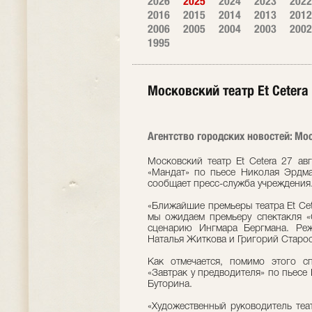
2026
2025
2024
2023
2022
2016
2015
2014
2013
2012
2006
2005
2004
2003
2002
1995
Московский театр Et Cetera
Агентство городских новостей: Мос
Московский театр Et Cetera 27 ав
«Мандат» по пьесе Николая Эрдма
сообщает пресс-служба учреждения
«Ближайшие премьеры театра Et Cet
мы ожидаем премьеру спектакля «
сценарию Ингмара Бергмана. Ре
Наталья Житкова и Григорий Старос
Как отмечается, помимо этого сп
«Завтрак у предводителя» по пьесе
Буторина.
«Художественный руководитель теа