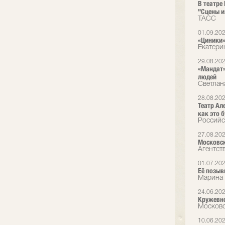
В театре
"Сцены и
ТАСС
01.09.20
«Циники»
Екатери
29.08.20
«Мандат»
людей
Светлан
28.08.20
Театр Ал
как это б
Российс
27.08.20
Московск
Агентст
01.07.20
Её позыв
Марина 
24.06.20
Кружевно
Московс
10.06.20