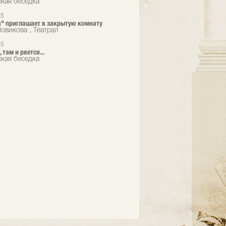
кая беседка
25
ra" приглашает в закрытую комнату
овикова , Театрал
25
, там и рвется...
кая беседка