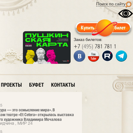
Поиск по сайту
Заказ билетов:
+7
(495)
781 781 1
ПРОЕКТЫ
БУФЕТ
КОНТАКТЫ
25
ура — это осмысление мира». В
ом театре «Et Cetera» открылась выставка
го художника Владимира Мочалова
ридчина , МИР 24
25