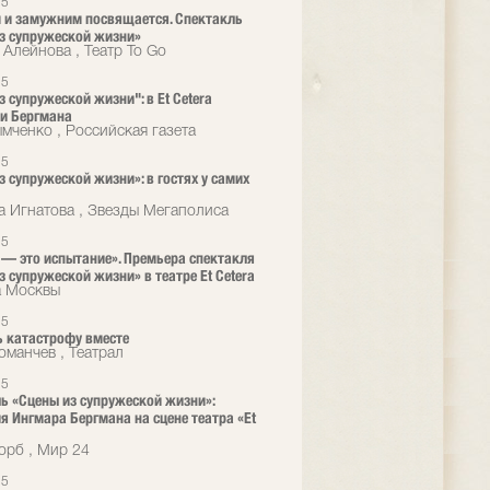
25
и замужним посвящается. Спектакль
з супружеской жизни»
 Алейнова , Театр To Go
25
з супружеской жизни": в Et Cetera
и Бергмана
мченко , Российская газета
25
з супружеской жизни»: в гостях у самих
а Игнатова , Звезды Мегаполиса
25
— это испытание». Премьера спектакля
з супружеской жизни» в театре Et Cetera
а Москвы
25
 катастрофу вместе
оманчев , Театрал
25
ь «Сцены из супружеской жизни»:
я Ингмара Бергмана на сцене театра «Et
орб , Мир 24
25