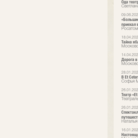
Ода теат
Светлана
09.06.20
«Большие
приехал 
Росатом
18.04.20
Тайна яб
Московс
14.04.20
Дорога в
Московс
28.01.20
В Et Сet
Софья М
26.01.20
Театр «E
Театрал
26.01.20
Спектакл
путешест
Наталья
16.01.20
Настоящи