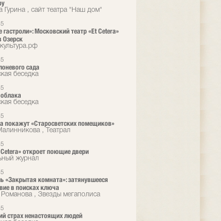
ру
 Гурина , сайт театра "Наш дом"
25
 гастроли»: Московский театр «Et Cetera»
в Озерск
культура.рф
25
лоневого сада
кая беседка
25
 облака
кая беседка
25
era покажут «Старосветских помещиков»
алинникова , Театрал
25
t Cetera» откроет поющие двери
ьный журнал
25
ь «Закрытая комната»: затянувшееся
вие в поисках ключа
 Романова , Звезды мегаполиса
25
й страх ненастоящих людей