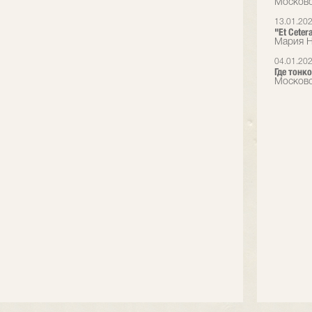
Московс
13.01.20
"Et Cete
Мария Н
04.01.20
Где тонко
Московс