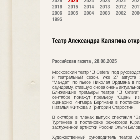
2026
2025
2024
2023
2022
202
2016
2015
2014
2013
2012
201
2006
2005
2004
2003
2002
200
1995
Театр Александра Калягина откро
Российская газета , 28.08.2025
Московский театр "Et Cetera" под руковод
й театральный сезон. Уже 27 августа 
"Мандат" по пьесе Николая Эрдмана в п
саундраму, ставшую снова очень актуально
Ближайшие премьеры театра "Et Cetera
сентябре покажут премьеру "Сцены из
сценарию Ингмара Бергмана в постановк
Наталья Житкова и Григорий Старостин.
В октябре в планах выпуск спектакля "З
Тургенева в постановке режиссера Юри
заслуженной артистки России Ольги Белов
Художественный руководитель театра А