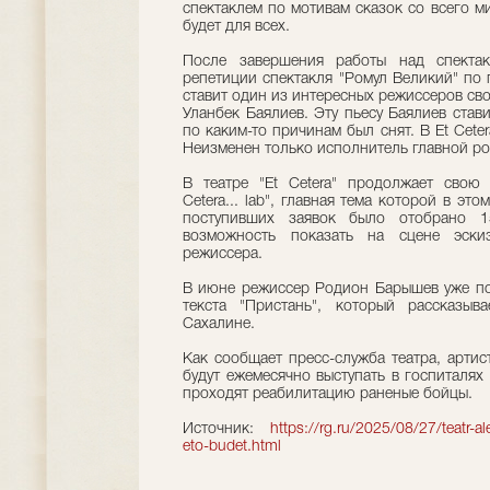
спектаклем по мотивам сказок со всего 
будет для всех.
После завершения работы над спекта
репетиции спектакля "Ромул Великий" по
ставит один из интересных режиссеров св
Уланбек Баялиев. Эту пьесу Баялиев стави
по каким-то причинам был снят. В Et Cete
Неизменен только исполнитель главной р
В театре "Et Cetera" продолжает свою 
Cetera... lab", главная тема которой в эт
поступивших заявок было отобрано 1
возможность показать на сцене эски
режиссера.
В июне режиссер Родион Барышев уже пок
текста "Пристань", который рассказы
Сахалине.
Как сообщает пресс-служба театра, артис
будут ежемесячно выступать в госпиталях
проходят реабилитацию раненые бойцы.
Источник:
https://rg.ru/2025/08/27/teatr-a
eto-budet.html