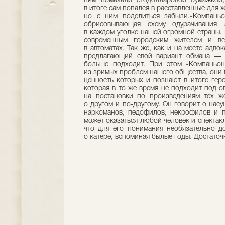
ним помахали стодолларовой бумажкой,
в итоге сам попался в расставленные для 
но с ним поделиться забыли.«Компаньо
обрисовывающая схему одурачивания 
в каждом уголке нашей огромной страны. 
современным городским жителем и вс
в автоматах. Так же, как и на месте адво
предлагающий свой вариант обмана — к
больше подходит. При этом «Компаньон
из зримых проблем нашего общества, они 
ценность которых и познают в итоге геро
которая в то же время не подходит под 
на постановки по произведениям тех же
о другом и по-другому. Он говорит о нас
наркоманов, педофилов, некрофилов и п
может оказаться любой человек и спектакл
что для его понимания необязательно д
о катере, вспоминая былые годы. Достаточ