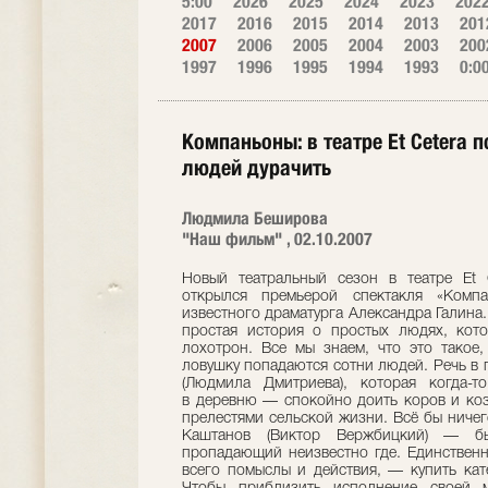
5:00
2026
2025
2024
2023
202
2017
2016
2015
2014
2013
201
2007
2006
2005
2004
2003
200
1997
1996
1995
1994
1993
0:0
Компаньоны: в театре Et Cetera 
людей дурачить
Людмила Беширова
"Наш фильм" , 02.10.2007
Новый театральный сезон в театре Et 
открылся премьерой спектакля «Компа
известного драматурга Александра Галина
простая история о простых людях, кот
лохотрон. Все мы знаем, что это такое,
ловушку попадаются сотни людей. Речь в 
(Людмила Дмитриева), которая когда-т
в деревню — спокойно доить коров и коз
прелестями сельской жизни. Всё бы ничег
Каштанов (Виктор Вержбицкий) — 
пропадающий неизвестно где. Единственн
всего помыслы и действия, — купить кат