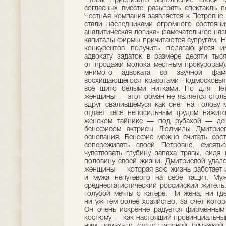
Чтобы приблизить исполнение своей м
согласных вместе разыграть спектакль 
ЧестнАя компания заявляется к Петровне 
стали наследниками огромного состояни
аналитическая логика» (замечательное назв
капиталы фирмы причитаются супругам. Н
конкурентов получить полагающиеся 
адвокату задаток в размере десяти тыс
от продажи молока местным прокурорам)
мнимого адвоката со звучной фами
восхищающегося красотами Подмосковья
все шито белыми нитками. Но для Пе
женщины — этот обман не является столь
вдруг свалившемуся как снег на голову 
отдает «всё непосильным трудом нажито
женском тайнике — под рубахой — ден
бенефисом актрисы Людмилы Дмитриев
основания. Бенефис можно считать сост
сопереживать своей Петровне, смеять
чувствовать глубину запаха травы, сидя
половину своей жизни. Дмитриевой удало
женщины — которая всю жизнь работает и
и мужа непутевого на себе тащит. Муж
среднестатистический российский житель.
голубой мечты о катере. Ни жена, ни гд
ни уж тем более хозяйство, за счет котор
Он очень искренне радуется фирменным
костюму — как настоящий провинциальный