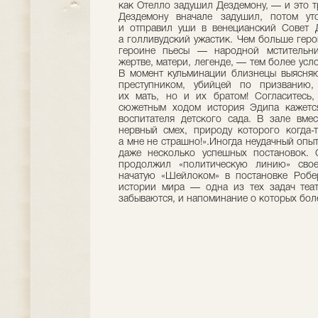
как Отелло задушил Дездемону, — и это т
Дездемону вначале задушил, потом ут
и отправил уши в венецианский Совет 
а голливудский ужастик. Чем больше геро
героине пьесы — народной мстительниц
жертве, матери, легенде, — тем более усл
В момент кульминации близнецы выясняю
преступником, убийцей по призванию,
их мать, но и их братом! Согласитесь
сюжетным ходом история Эдипа кажетс
воспитателя детского сада. В зале вме
нервный смех, природу которого когда-т
а мне не страшно!».Иногда неудачный опыт
даже несколько успешных постановок. С
продолжил «политическую линию» своег
начатую «Шейлоком» в постановке Робе
истории мира — одна из тех задач теат
забываются, и напоминание о которых боле