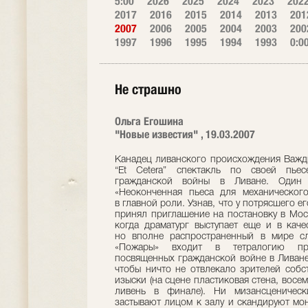
5:00
2026
2025
2024
2023
202
2017
2016
2015
2014
2013
201
2007
2006
2005
2004
2003
200
1997
1996
1995
1994
1993
0:0
Не страшно
Ольга Егошина
"Новые известия" , 19.03.2007
Канадец ливанского происхождения Важди
“Et Cetera” спектакль по своей пье
гражданской войны в Ливане. Оди
«Неоконченная пьеса для механическог
в главной роли. Узнав, что у потрясшего е
принял приглашение на постановку в Моск
когда драматург выступает еще и в кач
но вполне распространенный в мире слу
«Пожары» входит в тетралогию про
посвященных гражданской войне в Ливане
чтобы ничто не отвлекало зрителей собс
изыски (на сцене пластиковая стена, восе
ливень в финале). Ни мизансценическ
застывают лицом к залу и скандируют мон