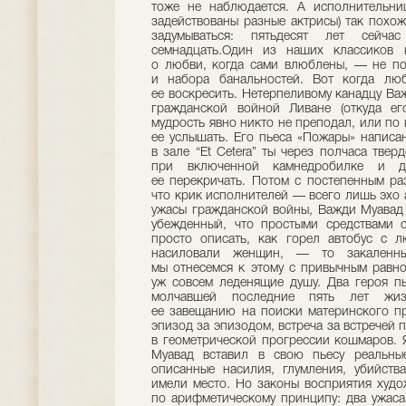
тоже не наблюдается. А исполнительни
задействованы разные актрисы) так похож
задумываться: пятьдесят лет сей
семнадцать.Один из наших классиков к
о любви, когда сами влюблены, — не пол
и набора банальностей. Вот когда люб
ее воскресить. Нетерпеливому канадцу Ва
гражданской войной Ливане (откуда е
мудрость явно никто не преподал, или по
ее услышать. Его пьеса «Пожары» написан
в зале “Et Cetera” ты через полчаса тве
при включенной камнедробилке и 
ее перекричать. Потом с постепенным ра
что крик исполнителей — всего лишь эхо 
ужасы гражданской войны, Важди Муавад 
убежденный, что простыми средствами с
просто описать, как горел автобус с 
насиловали женщин, — то закаленны
мы отнесемся к этому с привычным равно
уж совсем леденящие душу. Два героя п
молчавшей последние пять лет жиз
ее завещанию на поиски материнского п
эпизод за эпизодом, встреча за встречей
в геометрической прогрессии кошмаров. 
Муавад вставил в свою пьесу реальны
описанные насилия, глумления, убийства
имели место. Но законы восприятия худо
по арифметическому принципу: два ужаса