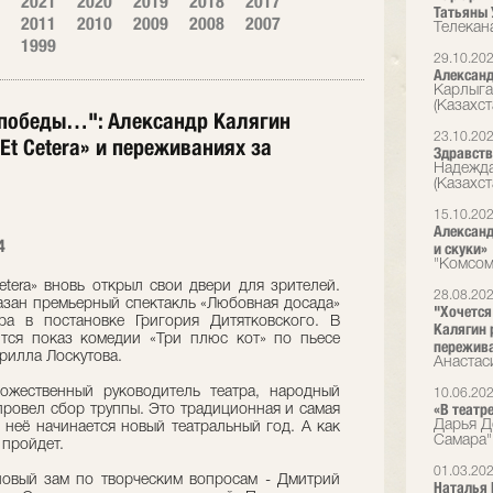
2021
2020
2019
2018
2017
Татьяны 
2011
2010
2009
2008
2007
Телекан
1999
29.10.20
Александ
Карлыга
(Казахст
 победы…": Александр Калягин
23.10.20
Et Cetera» и переживаниях за
Здравств
Надежда
(Казахст
15.10.20
Александ
4
и скуки»
"Комсом
etera» вновь открыл свои двери для зрителей.
28.08.20
азан премьерный спектакль «Любовная досада»
"Хочется
а в постановке Григория Дитятковского. В
Калягин 
тся показ комедии «Три плюс кот» по пьесе
пережива
рилла Лоскутова.
Анастас
ожественный руководитель театра, народный
10.06.20
«В театр
ровел сбор труппы. Это традиционная и самая
Дарья Д
с неё начинается новый театральный год. А как
Самара"
 пройдет.
01.03.20
новый зам по творческим вопросам - Дмитрий
Наталья 