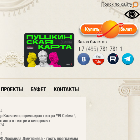
Поиск по сайту
Заказ билетов:
+7
(495)
781 781 1
ПРОЕКТЫ
БУФЕТ
КОНТАКТЫ
24
р Калягин о премьерах театра "Et Cetera",
ртиста в театре и киноролях
24
24
РФ Людмила Дмитриева - гость программы