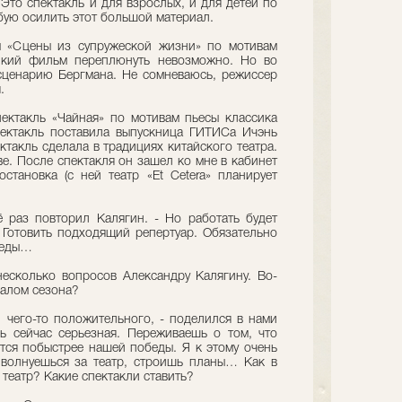
 Это спектакль и для взрослых, и для детей по
бую осилить этот большой материал.
 «Сцены из супружеской жизни» по мотивам
икий фильм переплюнуть невозможно. Но во
сценарию Бергмана. Не сомневаюсь, режиссер
.
ектакль «Чайная» по мотивам пьесы классика
ектакль поставила выпускница ГИТИСа Ичэнь
ктакль сделала в традициях китайского театра.
е. После спектакля он зашел ко мне в кабинет
остановка (с ней театр «Et Cetera» планирует
щё раз повторил Калягин. - Но работать будет
. Готовить подходящий репертуар. Обязательно
беды…
есколько вопросов Александру Калягину. Во-
чалом сезона?
 чего-то положительного, - поделился в нами
ь сейчас серьезная. Переживаешь о том, что
тся побыстрее нашей победы. Я к этому очень
 волнуешься за театр, строишь планы… Как в
театр? Какие спектакли ставить?