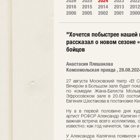
2026
2025
2024
2023
2022
2016
2015
2014
2013
2012
2006
2005
2002
2001
2000
"Хочется побыстрее нашей
рассказал о новом сезоне «
бойцов
Анастасия Плешакова
Комсомольская правда , 28.08.202
27 августа Московский театр «Et C
Вечером в Большом зале будет пок
по комедии Жана-Батиста Мольер
Эфросовском зале в 20.00 состои
Евгения Шестакова в постановке Ки
Ну а в первой половине дня худ
артист РСФСР Александр Калягин п
важная встреча всего коллектива, 
известно: как год начнется, так он и
У Александра Калягина появился 