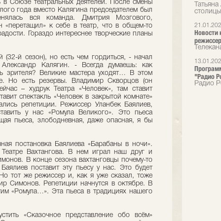
 в Союзе театральных деятелей. После смены
Татьяна
шлого года вместо Калягина председателем был
столицы
нялась вся команда. Дмитрия Мозгового,
 «перетащил» к себе в театр, что в общем-то
21.01.20
Новости 
радости. Гораздо интереснее творческие планы
режиссер
Телекан
(32-й сезон), но есть чем гордиться, - начал
13.01.20
 Александр Калягин. - Всегда думаешь: как
Программ
ь зрителя? Великие мастера уходят… В этом
"Радио Р
е. Но есть резервы. Владимир Скворцов (он
Радио Р
сейчас – худрук Театра «Человек», там ставит
ставит спектакль «Человек в закрытой комнате»
ались репетиции. Режиссер Уланбек Баялиев,
тавить у нас «Ромула Великого». Это пьеса
ая пьеса, злободневная, даже опасная, я бы
чная постановка Баялиева «Барабаны в ночи».
 Театре Вахтангова. В нем играл наш друг и
монов. В конце сезона вахтанговцы почему-то
Баялиев поставит эту пьесу у нас. Это будет
 Но тот же режиссер и, как я уже сказал, тоже
ир Симонов. Репетиции начнутся в октябре. В
им «Ромула…». Эта пьеса в традициях нашего
стить «Сказочное представление обо всём»