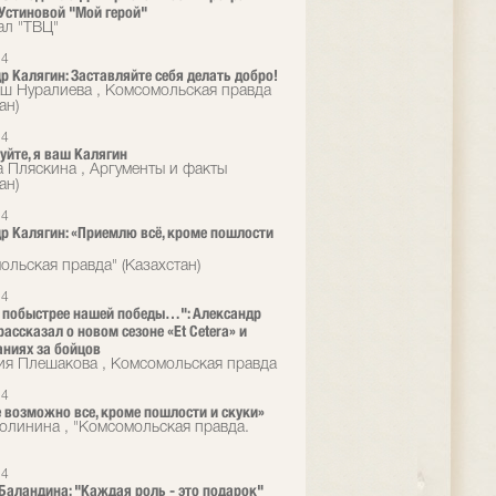
Устиновой "Мой герой"
ал "ТВЦ"
24
р Калягин: Заставляйте себя делать добро!
ш Нуралиева , Комсомольская правда
ан)
24
уйте, я ваш Калягин
 Пляскина , Аргументы и факты
ан)
24
р Калягин: «Приемлю всё, кроме пошлости
ольская правда" (Казахстан)
24
 побыстрее нашей победы…": Александр
рассказал о новом сезоне «Et Cetera» и
ниях за бойцов
ия Плешакова , Комсомольская правда
24
е возможно все, кроме пошлости и скуки»
олинина , "Комсомольская правда.
24
Баландина: "Каждая роль - это подарок"