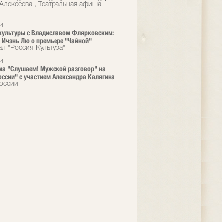
 Алексеева , Театральная афиша
24
культуры с Владиславом Флярковским:
 Ичэнь Лю о премьере "Чайной"
ал "Россия-Культура"
24
а "Слушаем! Мужской раз­говор" на
оссии" с уч­астием Александра Ка­лягина
оссии