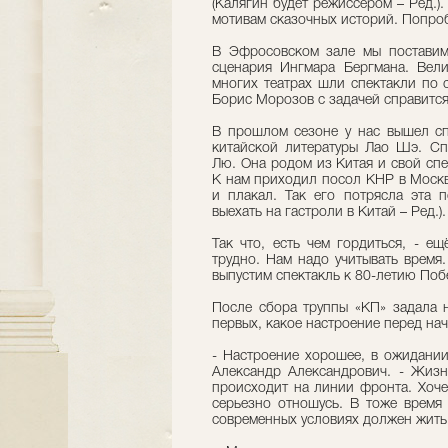
(Калягин будет режиссером – Ред.).
мотивам сказочных историй. Попро
В Эфросовском зале мы поставим
сценария Ингмара Бергмана. Вел
многих театрах шли спектакли по 
Борис Морозов с задачей справится
В прошлом сезоне у нас вышел сп
китайской литературы Лао Шэ. Сп
Лю. Она родом из Китая и свой спе
К нам приходил посол КНР в Москв
и плакал. Так его потрясла эта п
выехать на гастроли в Китай – Ред.).
Так что, есть чем гордиться, - е
трудно. Нам надо учитывать время
выпустим спектакль к 80-летию По
После сбора труппы «КП» задала н
первых, какое настроение перед на
- Настроение хорошее, в ожидании
Александр Александрович. - Жизн
происходит на линии фронта. Хоче
серьезно отношусь. В тоже время
современных условиях должен жить 