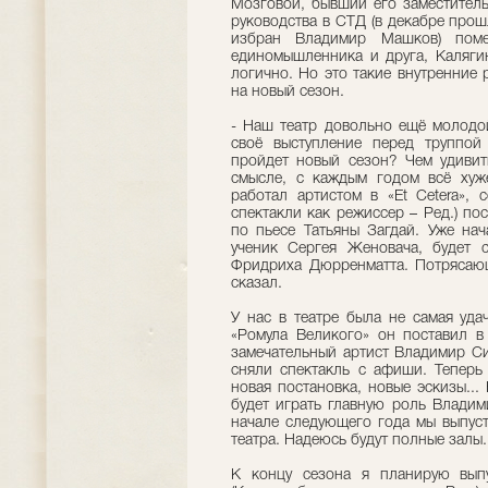
Мозговой, бывший его заместитель
руководства в СТД (в декабре про
избран Владимир Машков) поме
единомышленника и друга, Калягин
логично. Но это такие внутренние 
на новый сезон.
- Наш театр довольно ещё молодой 
своё выступление перед труппой
пройдет новый сезон? Чем удивит
смысле, с каждым годом всё хуж
работал артистом в «Et Сetera», 
спектакли как режиссер – Ред.) по
по пьесе Татьяны Загдай. Уже нач
ученик Сергея Женовача, будет с
Фридриха Дюрренматта. Потрясающ
сказал.
У нас в театре была не самая уда
«Ромула Великого» он поставил в
замечательный артист Владимир Си
сняли спектакль с афиши. Теперь 
новая постановка, новые эскизы...
будет играть главную роль Владим
начале следующего года мы выпуст
театра. Надеюсь будут полные залы.
К концу сезона я планирую выпу