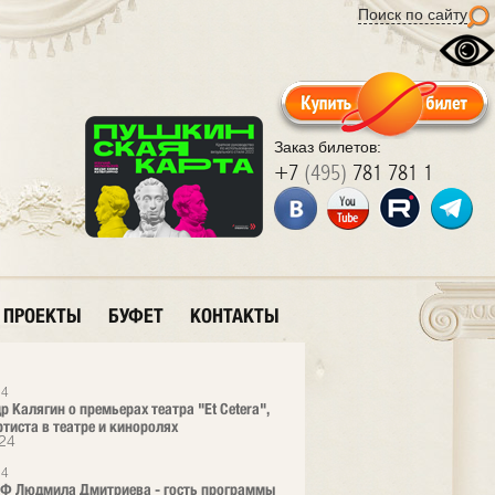
Поиск по сайту
Заказ билетов:
+7
(495)
781 781 1
ПРОЕКТЫ
БУФЕТ
КОНТАКТЫ
24
р Калягин о премьерах театра "Et Cetera",
ртиста в театре и киноролях
24
24
РФ Людмила Дмитриева - гость программы