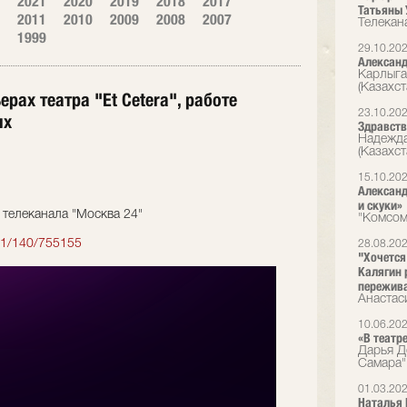
2021
2020
2019
2018
2017
Татьяны 
2011
2010
2009
2008
2007
Телекан
1999
29.10.20
Александ
Карлыга
(Казахст
рах театра "Et Cetera", работе
23.10.20
ях
Здравств
Надежда
(Казахст
15.10.20
Александ
и скуки»
телеканала "Москва 24"
"Комсом
s1/140/755155
28.08.20
"Хочется
Калягин 
пережива
Анастас
10.06.20
«В театр
Дарья Д
Самара"
01.03.20
Наталья 