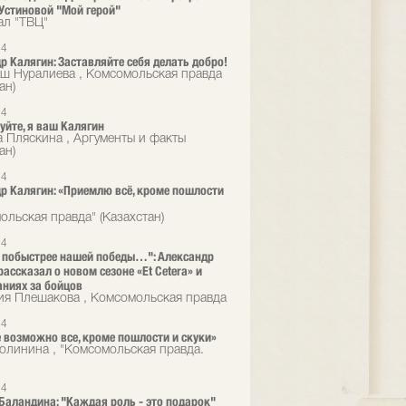
Устиновой "Мой герой"
ал "ТВЦ"
24
р Калягин: Заставляйте себя делать добро!
ш Нуралиева , Комсомольская правда
ан)
24
уйте, я ваш Калягин
 Пляскина , Аргументы и факты
ан)
24
р Калягин: «Приемлю всё, кроме пошлости
ольская правда" (Казахстан)
24
 побыстрее нашей победы…": Александр
рассказал о новом сезоне «Et Cetera» и
ниях за бойцов
ия Плешакова , Комсомольская правда
24
е возможно все, кроме пошлости и скуки»
олинина , "Комсомольская правда.
24
Баландина: "Каждая роль - это подарок"