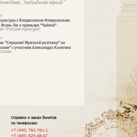
 Алексеева , Театральная афиша
24
культуры с Владиславом Флярковским:
 Ичэнь Лю о премьере "Чайной"
ал "Россия-Культура"
24
а "Слушаем! Мужской раз­говор" на
оссии" с уч­астием Александра Ка­лягина
оссии
Справки и заказ билетов
по телефонам:
+7 (495) 781-781-1
+7 (495) 625-48-47