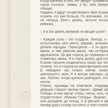
Когда Ванечка в пять лет увидел «Блаженн
герои погибли. «Мама, я бы тебя обязат
обещал.
Недавно я вдруг почувствовала свой возрас
поняла, что уже больше. По ворчанию, со
не напишу. Всего десять, вполне конкр
ребенка.
– А в эти десять желаний не входят роли?
– Каждая роль – это подарок. Иногда, и
исполнилась моя мечта, видимо, возникш
делали пародии. Переоделся – и ты друго
маски, и чем ужаснее маска, тем интерес
адреналина. За две недели до премьеры я
появилась маска. И я стала делать другого
В моей героине соединились сразу три чело
поняла, что я старуха из мультфильмов м
В «Мандате» мы только сейчас начал
зрительного зала. А я всегда чувствую, д
зал. Люблю, когда зрители реагируют, эт
носом.
Помню, однажды на спектакле «Надежд
девушка говорит своему парню: «Давай уй
Победе, в нем звучат стихи, песни, есть с
подзаголовок «Музыка Победы». Видимо, 
они досидели до конца, и в финале я ув
своему другу голову на плечо и тихо плачет