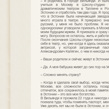
– Я родилась в городе Вильянди. И была
учиться в Москву в Школу-студию
драматическим театром в Таллине и Ро
Эстонию и отработать там два года. Я прор
что в Эстонии была начинающей звездой
много играла в театре. Я прекрасно зна
русский, у меня не было проблем. Я не
однокурсники уговорили приехать в Москв
моим будущим мужем. Я приехала и сразу п
могу. Вопросов не осталось: жить и работа
После окончания Школы-студии несколько
себе в театр, но, уже когда я здесь оказа
актрисой, у которой заграничный пас
Александрович Калягин, о чем я никогда н
– Ваши родители и сейчас живут в Эстони
– Да. А моя бабушка живет до сих пор на У
– Сложно менять страну?
– Когда я сделала свой выбор, когда четк
Москве, все сложности остались поза
отпечаток, все сохранилось в моей памяти
в Эстонии – это все мое богатство.
В Вильянди я прожила 22 года и никогда н
поехала туда, чтобы поменять паспорт, ме
Уже десять лет мы не были в Эстонии, и оч