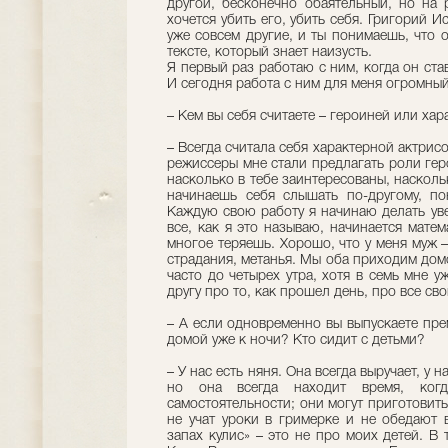
другой, бесконечно обаятельный, но на 
хочется убить его, убить себя. Григорий И
уже совсем другие, и ты понимаешь, что о
тексте, который знает наизусть.
Я первый раз работаю с ним, когда он ста
И сегодня работа с ним для меня огромны
– Кем вы себя считаете – героиней или ха
– Всегда считала себя характерной актрисо
режиссеры мне стали предлагать роли геро
насколько в тебе заинтересованы, насколь
начинаешь себя слышать по-другому, по
Каждую свою работу я начинаю делать ув
все, как я это называю, начинается мате
многое теряешь. Хорошо, что у меня муж –
страдания, метанья. Мы оба приходим дом
часто до четырех утра, хотя в семь мне у
другу про то, как прошел день, про все св
– А если одновременно вы выпускаете пре
домой уже к ночи? Кто сидит с детьми?
– У нас есть няня. Она всегда выручает, у 
но она всегда находит время, ко
самостоятельности; они могут приготовить
не учат уроки в гримерке и не обедают 
запах кулис» – это не про моих детей. В 