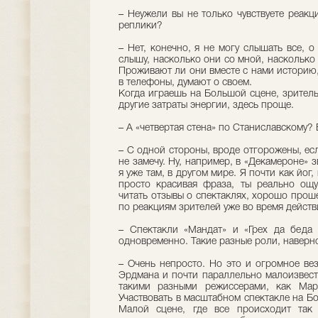
– Неужели вы не только чувствуете реакц
реплики?
– Нет, конечно, я не могу слышать все, о
слышу, насколько они со мной, насколько 
Проживают ли они вместе с нами историю,
в телефоны, думают о своем.
Когда играешь на Большой сцене, зритель
другие затраты энергии, здесь проще.
– А «четвертая стена» по Станиславскому?
– С одной стороны, вроде отгорожены, есл
не замечу. Ну, например, в «Декамероне» з
я уже там, в другом мире. Я почти как йог,
просто красивая фраза, ты реально ощ
читать отзывы о спектаклях, хорошо прош
по реакциям зрителей уже во время действ
– Спектакли «Мандат» и «Грех да беда 
одновременно. Такие разные роли, наверн
– Очень непросто. Но это и огромное вез
Эрдмана и почти параллельно малоизвестн
такими разными режиссерами, как Мар
Участвовать в масштабном спектакле на Б
Малой сцене, где все происходит так 