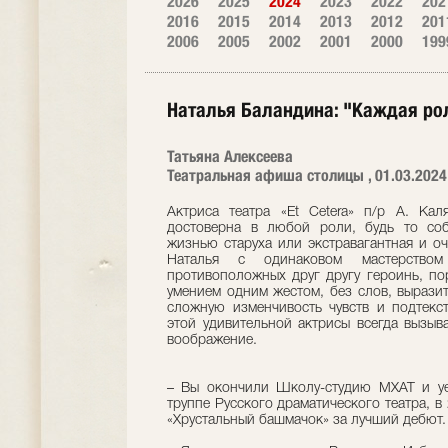
2026
2025
2024
2023
2022
202
2016
2015
2014
2013
2012
201
2006
2005
2002
2001
2000
199
Наталья Баландина: "Каждая рол
Татьяна Алексеева
Театральная афиша столицы , 01.03.2024
Актриса театра «Et Cetera» п/р А. Ка
достоверна в любой роли, будь то собл
жизнью старуха или экстравагантная и оч
Наталья с одинаковом мастерством
противоположных друг другу героинь, по
умением одним жестом, без слов, вырази
сложную изменчивость чувств и подтекс
этой удивительной актрисы всегда вызыв
воображение.
– Вы окончили Школу-студию МХАТ и уе
труппе Русского драматического теат­ра, 
«Хрустальный башмачок» за лучший дебют.