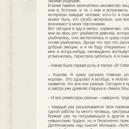
своими родными.
В моей памяти запечатлено множество лиц:
или в Эстонии, и те, с кем я встречаюс
интересен каждый человек: кого-то я по
может быть, это сугубо актерское, они в
возникают в моих персонажах.
Вот сегодня я еду в метро, нервничаю, оп
мне во весь рот улыбается девочка, котор
улыбнулась, она застеснялась и сразу спр
снова улыбнулась. Вроде что про это рас
добрые эмоции, и я не буду специально 
мне и когда-нибудь неожиданно всплывут
угомонилась, перестала суетиться. А я очен
– Какая была первая роль в театре «Et Cete
– Корова. Я сразу сыграла главную ро
корова». Это здорово! А вообще, я люблю 
нравится, что все они разные. Сегодня я п
а завтра уже древняя старуха в «Земле Эл
– И все режиссеры разные – наверное, тру
– Каждый раз расшатывается твоя нервная
одной работы ты много читаешь, смотриш
Всякий раз ты погружаешься в другой м
невыносимо трудно, но и бесконечно прек
Дитятковским над пьесой Мольера «Любо