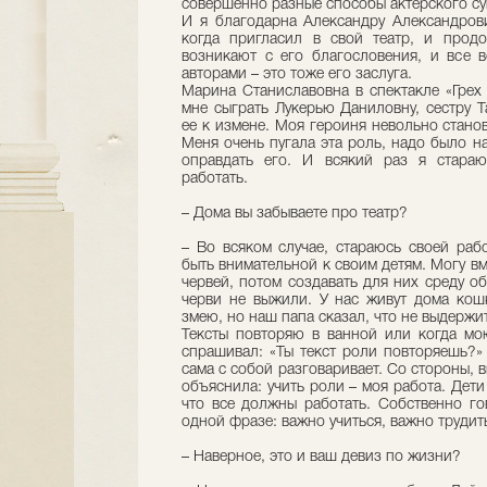
совершенно разные способы актерского сущ
И я благодарна Александру Александрови
когда пригласил в свой театр, и прод
возникают с его благословения, и все 
авторами – это тоже его заслуга.
Марина Станиславовна в спектакле «Грех
мне сыграть Лукерью Даниловну, сестру Т
ее к измене. Моя героиня невольно стано
Меня очень пугала эта роль, надо было на
оправдать его. И всякий раз я стара
работать.
– Дома вы забываете про театр?
– Во всяком случае, стараюсь своей раб
быть внимательной к своим детям. Могу вм
червей, потом создавать для них среду об
черви не выжили. У нас живут дома кошк
змею, но наш папа сказал, что не выдержит
Тексты повторяю в ванной или когда мо
спрашивал: «Ты текст роли повторяешь?»
сама с собой разговаривает. Со стороны, в
объяснила: учить роли – моя работа. Дети
что все должны работать. Собственно го
одной фразе: важно учиться, важно трудит
– Наверное, это и ваш девиз по жизни?