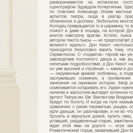
разворачиваются на испанском пост
сценографом Эдуардом Кочергиным. Здесь
по пластике Александр Илиев местные
артистов театра, сюда в разгар праз
облаченное в доспехи. Любопытна многов
Колодец превращается то в шарманку, то в
помост и даже в лошадь, на которой До
мчится навстречу врагам. Кстати, пье
автором текста пьесы — не предполагает
великого идальго. Дон Кихот настолько
приходится безусловно верить тому, чт
Сервантесом. О «подвигах» героев мы уз
завсегдатаев постоялого двора и, как в
нелепыми подробностями, а Дон Кихот на
он уже высокий и стройный — каким и до
— окруженный армией любовниц, а подв
заслужившие осмеяние, а проявления 
занесения на скрижали истории. Миф ро
осмеливается оспаривать его. Идеал нужне
нелепее и жалостнее выглядит истинное п
(артист Театра им. Евг. Вахтангова Влади
бредут по болоту. И когда на пути оказы
сравнению с ранее пережитым, рыцарь ос
идти дальше, он разочарован, и ни во чт
бросить и вернуться домой, купить овец
уставший, раздавленный старик, замотанны
ждал этой ямы на дороге — игра зако
Романтический порыв, захвативший Дон Ки