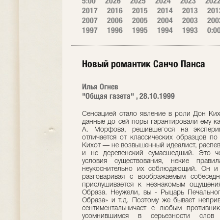
5:00
2026
2025
2024
2023
202
2017
2016
2015
2014
2013
201
2007
2006
2005
2004
2003
200
1997
1996
1995
1994
1993
0:0
Новый романтик Санчо Панса
Илья Огнев
"Общая газета" , 28.10.1999
Сенсацией стало явление в роли Дон Ких
данные до сей поры гарантировали ему к
А. Морфова, решившегося на эксперим
отличается от классических образцов п
Кихот — не возвышенный идеалист, распе
и не деревенский сумасшедший. Это ч
условия существования, некие прав
неукоснительно их соблюдающий. Он и
разговаривая с воображаемым собеседн
прислушивается к незнакомым ощущени
Образа. Неужели, вы - Рыцарь Печально
Образа» и т.д. Поэтому же бывает непри
сентиментальничает с любым противни
усомнившимся в серьезности слов