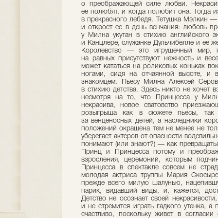
о преображающей силе любви. Некрасив
ее полюбят, и когда полюбит она. Тогда и
в прекрасного лебедя. Тетушка Мэлкин — 
и откроет ее в день венчания: любовь п
у Милна укутан в стихию английского э
и Канцлере, служанке Дульчибелле и ее же
Королевство — это игрушечный мир, 
на равных присутствуют нежность и весе
может кататься на роликовых коньках вок
ногами, сидя на отчаянной высоте, и 
знакомцем. Пьесу Милна Алексей Серов
в стихию детства. Здесь никто не хочет 
несмотря на то, что Принцесса у Милн
некрасива, новое сватовство приезжаю
розыгрыша как в сюжете пьесы, так 
за венценосных детей, а наследники кор
положений окрашена тем не менее не то
уберегает актеров от опасности водевильн
понимают (или знают?) — как превращатьс
Принц и Принцесса потому и преобража
взросления, церемоний, которым подчин
Принцесса в спектакле совсем не страд
молодая актриса труппы Мария Скосыре
прежде всего милую шалунью, нацепившу
парик, видавший виды, и, кажется, дос
Детство не осознает своей некрасивости
и не стремится играть гадкого утенка, а
счастливо, поскольку живет в согласии