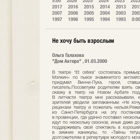
5:00
2026
2025
2024
2023
202
2017
2016
2015
2014
2013
201
2007
2006
2005
2004
2003
200
1997
1996
1995
1994
1993
0:0
Не хочу быть взрослым
Ольга Галахова
"Дом Актера" , 01.03.2000
В театре “Et cetera” состоялась премье
Мэлкин» по пьесе знаменитого английс
придумал Винни-Пуха, героя, ста
писатель.Посоветуем родителям взять с
сказку в театр на Новом Арбате под 
В литчасти театра мне рассказывали, 
зрителей уводили заплаканным: «Не хочу
рецензии театру и пожелать нельзя.Реж
из Санкт-Петербурга на эту постано
в провинции, где удачно поставил несколь
идут по нескольку сезонов, иные даже до д
поддерживать свой спектакль в хорошей
в зимние каникулы, то «Тайны тетуш
долгожителем в репертуаре молодого мос