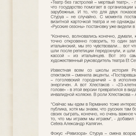
«Театр без гастролей – мертвый театр», -
что государство помогает в организации 
зарубежных. И то, что для двух показо
Стуруа – не случайно. С момента поста
визитной карточкой театра и не однажды 
«Русские сезоны» постановку уже видели в
"Конечно, волновались конечно, думали, к
точно откровенно говорить, то один за
итальянский, мы это чувствовали… вот чт
шли после репетиции передохнули, и шли 
кассой – из итальянцев. Вот это сам
художественный руководитель театра Et Ce
Известная всем со школы история Ре
спектакля – сменила акценты. «Постаревши
– гоголевский городничий – в исполн
энергичен. А вот Хлестаков - «23-хлетн
голове» - в этой версии превратился в ви
инвалидной коляске. В роли Хлестакова – 
"Сейчас мы едем в Германию тоже интерес
публика, хотя мы знаем, что русских там 
своих сыграть, конечно, но очень важное
то, что мы играем мы играем", - добавил
Cetera Александр Калягин.
Фокус «Ревизора» Стуруа – смена возрас