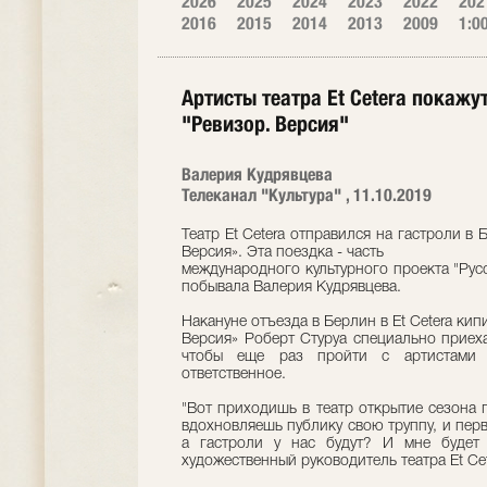
2026
2025
2024
2023
2022
202
2016
2015
2014
2013
2009
1:0
Артисты театра Et Cetera покажу
"Ревизор. Версия"
Валерия Кудрявцева
Телеканал "Культура" , 11.10.2019
Театр Et Cetera отправился на гастроли в 
Версия». Эта поездка - часть
международного культурного проекта "Русс
побывала Валерия Кудрявцева.
Накануне отъезда в Берлин в Et Cetera кип
Версия» Роберт Стуруа специально приех
чтобы еще раз пройти с артистами 
ответственное.
"Вот приходишь в театр открытие сезона 
вдохновляешь публику свою труппу, и пер
а гастроли у нас будут? И мне будет п
художественный руководитель театра Et Ce