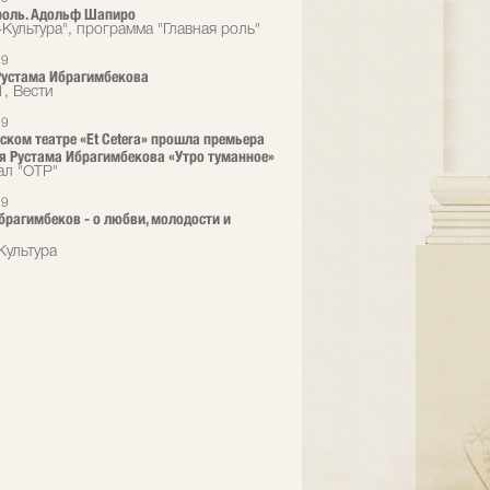
роль. Адольф Шапиро
-Культура", программа "Главная роль"
19
Рустама Ибрагимбекова
1, Вести
19
ском театре «Et Cetera» прошла премьера
я Рустама Ибрагимбекова «Утро туманное»
ал "ОТР"
19
брагимбеков - о любви, молодости и
Культура