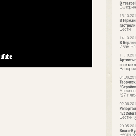
В театре 
Валерия
15.10.20
В Герман
гастроли 
Вести
14.10.20
В Берлин
Иван Бл
11.10.20
Артисты 
спектакл
Валерия
04.06.20
Творческ
"Стройсе
Алексан
"27 плю
02.06.20
Репортаж
"Et Ceter
Вести-К
29.05.20
Вести-Куз
Вести-К