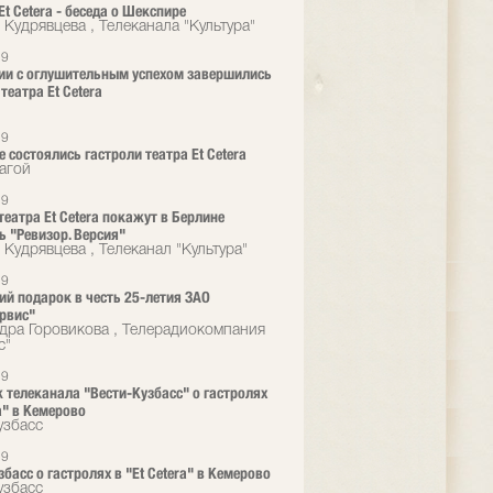
Et Сetera - беседа о Шекспире
 Кудрявцева , Телеканала "Культура"
19
ии с оглушительным успехом завершились
театра Et Cetera
19
е состоялись гастроли театра Et Cetera
агой
19
театра Et Cetera покажут в Берлине
ь "Ревизор. Версия"
 Кудрявцева , Телеканал "Культура"
19
ий подарок в честь 25-летия ЗАО
рвис"
дра Горовикова , Телерадиокомпания
с"
19
 телеканала "Вести-Кузбасс" о гастролях
a" в Кемерово
узбасс
19
басс о гастролях в "Et Cetera" в Кемерово
узбасс