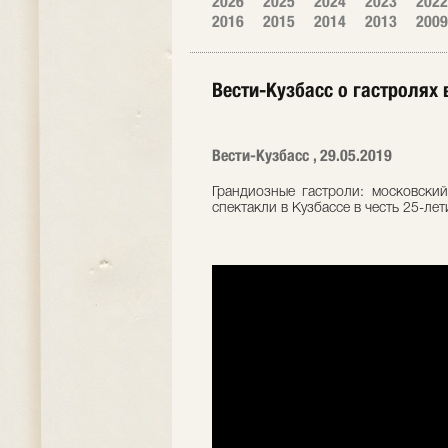
2026
2025
2024
2023
2022
2016
2015
2014
2013
2009
Вести-Кузбасс о гастролях 
Вести-Кузбасс , 29.05.2019
Грандиозные гастроли: московский
спектакли в Кузбассе в честь 25-л