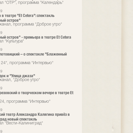
ал "ОТР", программа "Календарь"
19
в театре "Et Cetera": спектакль
ный остров"
канал, программа "Доброе утро"
19
ый остров" - премьера в театре Et Сetera
л "Культура"
19
лотовицкий – о спектакле "Блаженный
 24", программа "Интервью"
19
док и "Улица джаза"
канал, "Доброе утро"
19
резовский о творческом вечере в театре Et
24, программа "Интервью"
19
ий театр Александра Калягина привёз в
рад новый спектакль
ал "Вести-Калиниград"
19