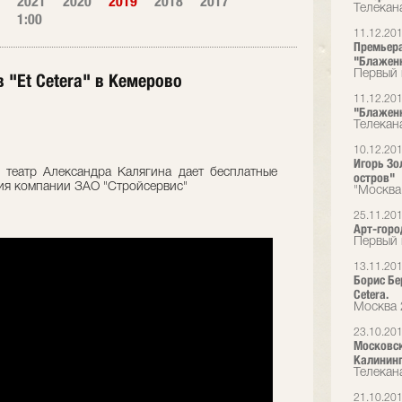
2021
2020
2019
2018
2017
Телекан
1:00
11.12.20
Премьера 
"Блажен
Первый 
в "Et Cetera" в Кемерово
11.12.20
"Блаженн
Телекана
10.12.20
Игорь Зо
 театр Александра Калягина дает бесплатные
остров"
етия компании ЗАО "Стройсервис"
"Москва
25.11.20
Арт-горо
Первый 
13.11.20
Борис Бе
Cetera.
Москва 
23.10.20
Московск
Калининг
Телекан
21.10.20