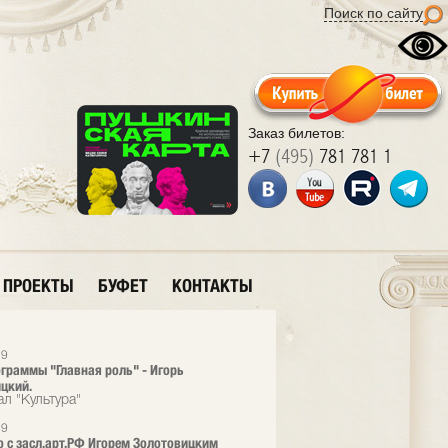
Поиск по сайту
Заказ билетов:
+7
(495)
781 781 1
ПРОЕКТЫ
БУФЕТ
КОНТАКТЫ
19
ограммы "Главная роль" - Игорь
цкий.
л "Культура"
19
 с засл.арт.РФ Игорем Золотовицким