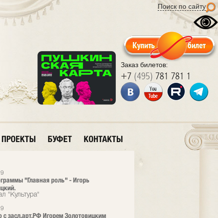
Поиск по сайту
Заказ билетов:
+7
(495)
781 781 1
ПРОЕКТЫ
БУФЕТ
КОНТАКТЫ
19
ограммы "Главная роль" - Игорь
цкий.
л "Культура"
19
 с засл.арт.РФ Игорем Золотовицким