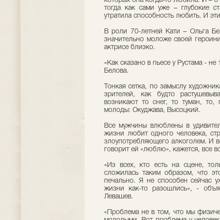
которых она когда-то любила. И – 
тогда как сами уже – глубокие с
утратила способность любить. И эти
В роли 70-летней Кати – Ольга Бе
значительно моложе своей героини
актрисе близко.
«Как сказано в пьесе у Рустама - не
Белова.
Тонкая сетка, по замыслу художник
зрителей, как будто растушевыв
возникают то снег, то туман, то,
молоды: Окуджава, Высоцкий.
Все мужчины влюблены в удивите
жизни любит одного человека, стр
злоупотребляющего алкоголем. И вс
говорит ей «люблю», кажется, все вс
«Из всех, кто есть на сцене, то
сложилась таким образом, что эт
печально. Я не способен сейчас у
жизни как-то разошлись», - объ
Левашев.
«Проблема не в том, что мы физиче