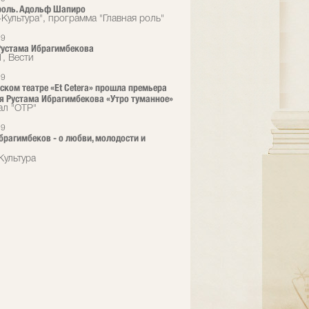
роль. Адольф Шапиро
-Культура", программа "Главная роль"
19
Рустама Ибрагимбекова
1, Вести
19
ском театре «Et Cetera» прошла премьера
я Рустама Ибрагимбекова «Утро туманное»
ал "ОТР"
19
брагимбеков - о любви, молодости и
Культура