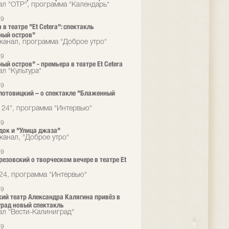
ал "ОТР", программа "Календарь"
19
в театре "Et Cetera": спектакль
ный остров"
канал, программа "Доброе утро"
19
ый остров" - премьера в театре Et Сetera
л "Культура"
19
лотовицкий – о спектакле "Блаженный
 24", программа "Интервью"
19
док и "Улица джаза"
канал, "Доброе утро"
19
резовский о творческом вечере в театре Et
24, программа "Интервью"
19
ий театр Александра Калягина привёз в
рад новый спектакль
ал "Вести-Калиниград"
19