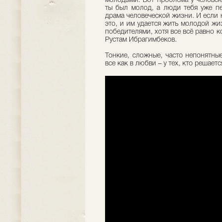
молодыми. Вот проблема у человека
ты был молод, а люди тебя уже пе
драма человеческой жизни. И если 
это, и им удается жить молодой ж
победителями, хотя все всё равно 
Рустам Ибрагимбеков.
Тонкие, сложные, часто непонятные
все как в любви – у тех, кто решает