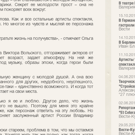
о чудо – они сталкиваются с молодой женщиной,
В театре 
тарики. Секрет ее молодости прост – она не
Валерия
м покоряет всех вокруг.
15.10.20
лова. Как и все остальные артисты спектакля,
В Герман
. Но многое из чувств и мыслей ее персонажа
гастроли 
Вести
14.10.20
 тратьте жизнь на получувства», - отмечает Ольга
В Берлин
Иван Бл
а Виктора Вольского, отгораживает актеров от
11.10.20
ает возраст, задает атмосферу. На ней же
Артисты 
 под музыку, образы эпохи, когда герои были
спектакл
Валерия
льную женщину с молодой душой. А она всю
04.06.20
Творческ
анного для других, неудобного, неуспешного,
"Стройсе
е-таки – единственно возможного. И когда тот
Алексан
тает на свои места.
"27 плю
лько я ее и люблю. Другое дело, что жизнь
02.06.20
ого не вышло. Поэтому для меня это крайне
Репортаж
же, как персонаж ответить на эту любовь. Но
"Et Ceter
ясняет заслуженный артист России Владимир
Вести-К
29.05.20
Вести-Куз
ски стареем, проблема в том, что мы остаемся
Вести-К