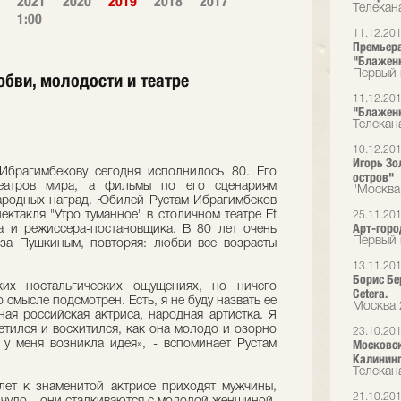
2021
2020
2019
2018
2017
Телекан
1:00
11.12.20
Премьера 
"Блажен
Первый 
юбви, молодости и театре
11.12.20
"Блаженн
Телекана
10.12.20
Игорь Зо
Ибрагимбекову сегодня исполнилось 80. Его
остров"
еатров мира, а фильмы по его сценариям
"Москва
ародных наград. Юбилей Рустам Ибрагимбеков
ктакля "Утро туманное" в столичном театре Et
25.11.20
Арт-горо
ра и режиссера-постановщика. В 80 лет очень
Первый 
 за Пушкиным, повторяя: любви все возрасты
13.11.20
Борис Бе
ких ностальгических ощущениях, но ничего
Cetera.
о смысле подсмотрен. Есть, я не буду назвать ее
Москва 
ая российская актриса, народная артистка. Я
етился и восхитился, как она молодо и озорно
23.10.20
Московск
 у меня возникла идея», - вспоминает Рустам
Калининг
Телекан
лет к знаменитой актрисе приходят мужчины,
21.10.20