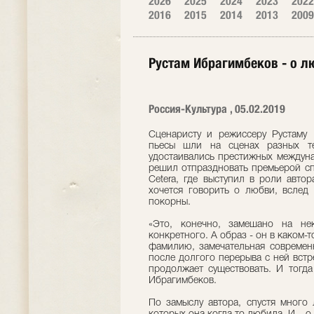
2026
2025
2024
2023
2022
2016
2015
2014
2013
2009
Рустам Ибрагимбеков - о л
Россия-Культура , 05.02.2019
Сценаристу и режиссеру Рустаму 
пьесы шли на сценах разных т
удостаивались престижных междун
решил отпраздновать премьерой спе
Cetera, где выступил в роли авто
хочется говорить о любви, вслед
покорны.
«Это, конечно, замешано на не
конкретного. А образ - он в каком-т
фамилию, замечательная современн
после долгого перерыва с ней встр
продолжает существовать. И тогда
Ибрагимбеков.
По замыслу автора, спустя много 