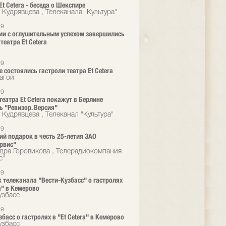
Et Сetera - беседа о Шекспире
 Кудрявцева , Телеканала "Культура"
19
ии с оглушительным успехом завершились
театра Et Cetera
19
е состоялись гастроли театра Et Cetera
агой
19
театра Et Cetera покажут в Берлине
ь "Ревизор. Версия"
 Кудрявцева , Телеканал "Культура"
19
ий подарок в честь 25-летия ЗАО
рвис"
дра Горовикова , Телерадиокомпания
с"
19
 телеканала "Вести-Кузбасс" о гастролях
a" в Кемерово
узбасс
19
басс о гастролях в "Et Cetera" в Кемерово
узбасс