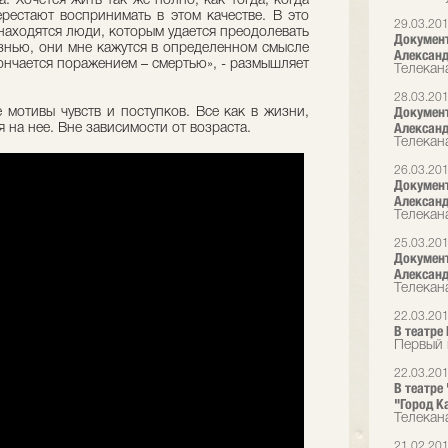
. Хочется жить так же полно, как тогда, когда
рестают воспринимать в этом качестве. В это
29.03.20
находятся люди, которым удается преодолевать
Документ
изнью, они мне кажутся в определенном смысле
Александ
кончается поражением – смертью», - размышляет
Телекана
28.03.20
Документ
 мотивы чувств и поступков. Все как в жизни,
Александ
ся на нее. Вне зависимости от возраста.
Телекана
26.03.20
Документ
Александ
Телекана
25.03.20
Документ
Александ
Телекана
22.03.20
В театре
Первый 
22.03.20
В театре
"Город К
Телекана
21.02.20