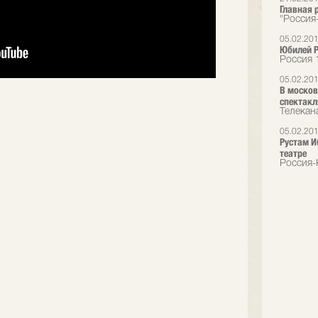
Главная 
"Россия
05.02.20
Юбилей 
Россия 
05.02.20
В москов
спектакл
Телекан
05.02.20
Рустам И
театре
Россия-