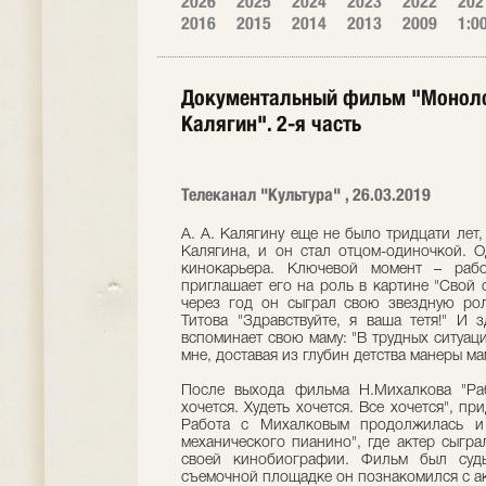
2026
2025
2024
2023
2022
202
2016
2015
2014
2013
2009
1:0
Документальный фильм "Монолог
Калягин". 2-я часть
Телеканал "Культура" , 26.03.2019
А. А. Калягину еще не было тридцати лет,
Калягина, и он стал отцом-одиночкой. О
кинокарьера. Ключевой момент – раб
приглашает его на роль в картине "Свой 
через год он сыграл свою звездную рол
Титова "Здравствуйте, я ваша тетя!" И 
вспоминает свою маму: "В трудных ситуац
мне, доставая из глубин детства манеры ма
После выхода фильма Н.Михалкова "Раб
хочется. Худеть хочется. Все хочется", п
Работа с Михалковым продолжилась и 
механического пианино", где актер сыгр
своей кинобиографии. Фильм был суд
съемочной площадке он познакомился с ак