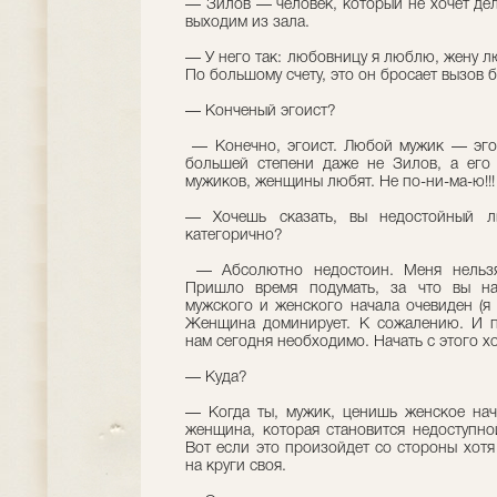
— Зилов — человек, который не хочет дел
выходим из зала.
— У него так: любовницу я люблю, жену 
По большому счету, это он бросает вызов 
— Конченый эгоист?
— Конечно, эгоист. Любой мужик — эгои
большей степени даже не Зилов, а его
мужиков, женщины любят. Не по-ни-ма-ю!!!
— Хочешь сказать, вы недостойный
категорично?
— Абсолютно недостоин. Меня нельзя
Пришло время подумать, за что вы на
мужского и женского начала очевиден (я 
Женщина доминирует. К сожалению. И пр
нам сегодня необходимо. Начать с этого х
— Куда?
— Когда ты, мужик, ценишь женское нач
женщина, которая становится недоступно
Вот если это произойдет со стороны хотя
на круги своя.