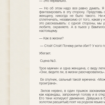
— Это нереально.
— Но об этом надо все равно думать. Я 
фантазировать в эту сторону. Представь
женщину, никогда не было такого. Ни-к
сплетничать, независимо от того, какая у 
это рассказывать: с одной стороны, мы 
любите, охраняете. А в пьесе у Вампил
настоящему.
— Как в жизни?
— Стой! Стой! Почему ритм сбит? У кого п
Убегает.
Сцена №3.
Трое мужчин и одна женщина, с виду легк
«Они, видите ли, в жизни разочаровались»
Ее спутник, сальный такой мужчина: «Мож
проиграна».
Зилов нервно, в один прыжок заскакивает
как карандаш, запрокинул голову и в откр
Его тени копируют движение. Девушка в 
золотом расшитый) поет на родном языке 