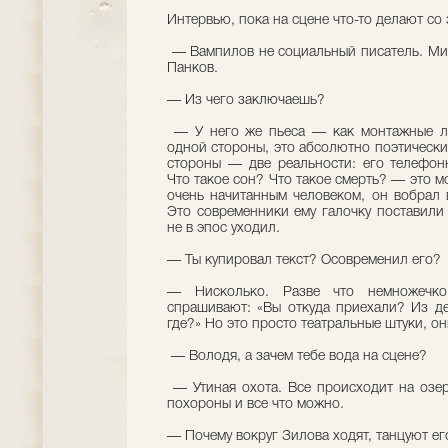
Интервью, пока на сцене что-то делают со 
— Вампилов не социальный писатель. Ми
Панков.
— Из чего заключаешь?
— У него же пьеса — как монтажные лис
одной стороны, это абсолютно поэтический
стороны — две реальности: его телефон
Что такое сон? Что такое смерть? — это 
очень начитанным человеком, он вобрал в
Это современники ему галочку поставили 
не в эпос уходил.
— Ты купировал текст? Осовременил его?
— Нисколько. Разве что немножечк
спрашивают: «Вы откуда приехали? Из дер
где?» Но это просто театральные штуки, он
— Володя, а зачем тебе вода на сцене?
— Утиная охота. Все происходит на озер
похороны и все что можно.
— Почему вокруг Зилова ходят, танцуют е