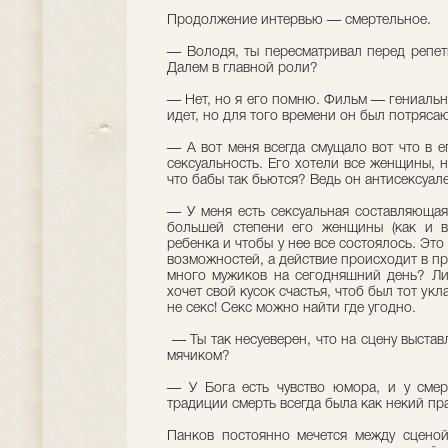
Продолжение интервью — смертельное.
— Володя, ты пересматривал перед репет
Далем в главной роли?
— Нет, но я его помню. Фильм — гениальн
идет, но для того времени он был потряса
— А вот меня всегда смущало вот что в ег
сексуальность. Его хотели все женщины, 
что бабы так бьются? Ведь он антисексуал
— У меня есть сексуальная составляющая
большей степени его женщины (как и вс
ребенка и чтобы у нее все состоялось. Это
возможностей, а действие происходит в п
много мужиков на сегодняшний день? Л
хочет свой кусок счастья, чтоб был тот укл
не секс! Секс можно найти где угодно.
— Ты так несуеверен, что на сцену выстав
мячиком?
— У Бога есть чувство юмора, и у смер
традиции смерть всегда была как некий пр
Панков постоянно мечется между сценой