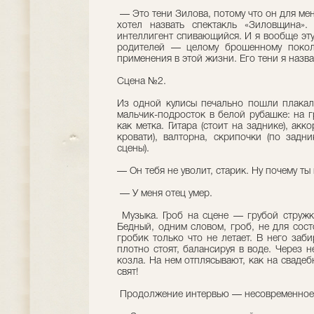
— Это тени Зилова, потому что он для ме
хотел назвать спектакль «Зиловщина»
интеллигент спивающийся. И я вообще эту
родителей — целому брошенному покол
применения в этой жизни. Его тени я назва
Сцена №2.
Из одной кулисы печально пошли плакал
мальчик-подросток в белой рубашке: на г
как метка. Гитара (стоит на заднике), ак
кровати), валторна, скрипочки (по задни
сцены).
— Он тебя не уволит, старик. Ну почему т
— У меня отец умер.
Музыка. Гроб на сцене — грубой стружк
Бедный, одним словом, гроб, не для состо
гробик только что не летает. В него заби
плотно стоят, балансируя в воде. Через н
козла. На нем отплясывают, как на свадеб
свят!
Продолжение интервью — несовременное,