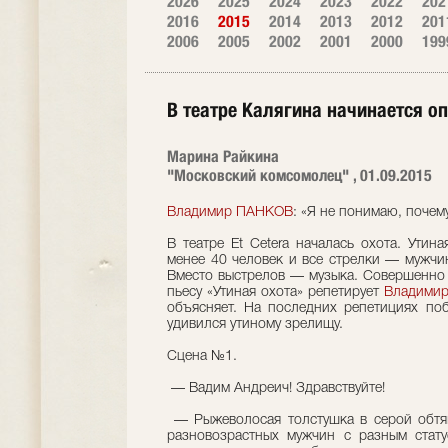
2026
2025
2024
2023
2022
202
2016
2015
2014
2013
2012
201
2006
2005
2002
2001
2000
199
В театре Калягина начинается о
Марина Райкина
"Московский комсомолец" , 01.09.2015
Владимир ПАНКОВ
: «Я не понимаю, почем
В театре Et Cetera началась охота. Утина
менее 40 человек и все стрелки — мужчи
Вместо выстрелов — музыка. Совершенно 
пьесу «Утиная охота» репетирует
Владимир
объясняет. На последних репетициях по
удивился утиному зрелищу.
Сцена №1.
— Вадим Андреич! Здравствуйте!
— Рыжеволосая толстушка в серой обтя
разновозрастных мужчин с разным стату