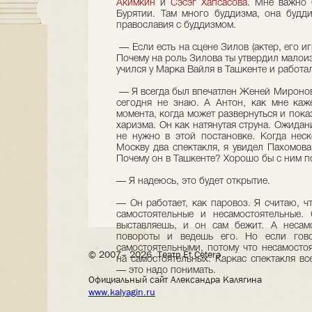
Акимкин
и
Сэсэг Хапсасова
. Мне важно 
Бурятии. Там много буддизма, она будд
православия с буддизмом.
— Если есть на сцене Зилов (актер, его иг
Почему на роль Зилова ты утвердил малои
учился у Марка Вайля в Ташкенте и работа
— Я всегда был впечатлен Женей Мироновы
сегодня не знаю. А Антон, как мне каже
момента, когда может развернуться и пока
харизма. Он как натянутая струна. Ожидани
не нужно в этой постановке. Когда нес
Москву два спектакля, я увидел Пахомова,
Почему он в Ташкенте? Хорошо бы с ним по
— Я надеюсь, это будет открытие.
— Он работает, как паровоз. Я считаю, ч
самостоятельные и несамостоятельные.
выставляешь, и он сам бежит. А несам
повороты и ведешь его. Но если гово
самостоятельными, потому что несамосто
© 2007– 2026, Театр Et Cetera
на самостоятельных. Каркас спектакля вс
— это надо понимать.
Официальный сайт Александра Калягина
www.kalyagin.ru