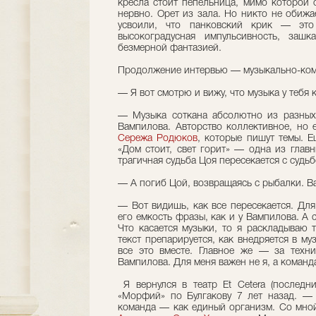
кресла стоит пепельница, мимо которой о
нервно. Орет из зала. Но никто не обижа
усвоили, что панковский крик — эт
высокоградусная импульсивность, заш
безмерной фантазией.
Продолжение интервью — музыкально-ком
— Я вот смотрю и вижу, что музыка у тебя 
— Музыка соткана абсолютно из разных
Вампилова. Авторство коллективное, но
Сережа Родюков
, которые пишут темы. 
«Дом стоит, свет горит» — одна из главн
трагичная судьба Цоя пересекается с судь
— А погиб Цой, возвращаясь с рыбалки. В
— Вот видишь, как все пересекается. Дл
его емкость фразы, как и у Вампилова. А 
Что касается музыки, то я раскладываю т
текст препарируется, как внедряется в му
все это вместе. Главное же — за техн
Вампилова. Для меня важен не я, а команд
Я вернулся в театр Et Cetera (последн
«Морфий» по Булгакову 7 лет назад. — М
команда — как единый организм. Со мно