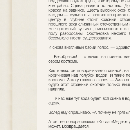
поддержан звуком трубы, к которому по о
контрабас. Сцена раздета полностью. До
краски на заднике. Шесть высоких окон б
каждом — музыканты, застывшие артисты 
центру в глубине стоит красный стар
прошлого века слизанный отечественным а
же чертежный кульман, письменные столы
полу разбросаны. Обстановка некоего 
бессмысленности существования.
И снова визгливый бабий голос: — Здравс
— Безобразие! — отвечает на приветстви
сером костюме.
Как только он поворачивается спиной, на
коричневая над голубой водой. И такие п
костюме. Зато у главного героя — Зилова 
будто этот странный охотник только выш
налипла.
— У нас еще тут вода будет, вся сцена в в
сцену.
Вслед ему спрашиваю: «А почему не грязь?
А он, не поворачиваясь: «Когда «Медею» 
может. Возвращается.