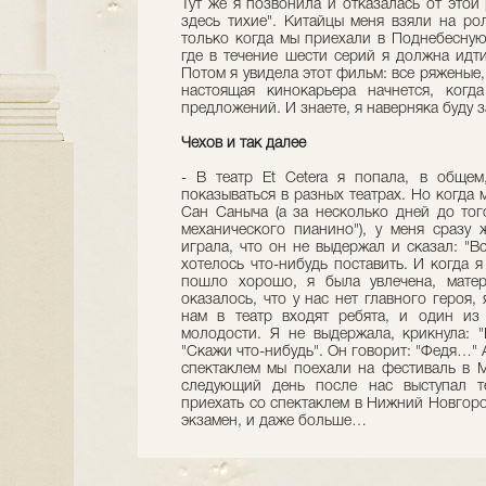
Тут же я позвонила и отказалась от этой
здесь тихие". Китайцы меня взяли на ро
только когда мы приехали в Поднебесную.
где в течение шести серий я должна идти
Потом я увидела этот фильм: все ряженые
настоящая кинокарьера начнется, когд
предложений. И знаете, я наверняка буду 
Чехов и так далее
- В театр Et Сеtera я попала, в общем
показываться в разных театрах. Но когда 
Сан Саныча (а за несколько дней до тог
механического пианино"), у меня сразу 
играла, что он не выдержал и сказал: "Вс
хотелось что-нибудь поставить. И когда я
пошло хорошо, я была увлечена, матер
оказалось, что у нас нет главного героя,
нам в театр входят ребята, и один из
молодости. Я не выдержала, крикнула: 
"Скажи что-нибудь". Он говорит: "Федя…" А
спектаклем мы поехали на фестиваль в 
следующий день после нас выступал те
приехать со спектаклем в Нижний Новгоро
экзамен, и даже больше…