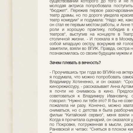
существовании которого до того и не по
молодая актриса попробовала поступит
"бюджет". Пережив первое разочарование
театр драмы, но по дороге увидела краси
театр комедии" и подумала: "Надо же, как
он стал ее первым местом работы, и Анне 
роли и хорошую практику, победив в к
театров", выступив на концерте в Теат
столичной жизни. - И поехала я в Москву
собой младшую сестру, вскружив ей голов
заметили, взяли во ВГИК. Правда, сестра н
познакомилась со своим будущим мужем и 
Зачем плевать в вечность?
- Проучившись три года во ВГИКе на акте
я подумала, что можно попробовать самой
Владимиру Хотиненко, и он сказал: "Сро
кинорежиссуру, - рассказывает Анна Артам
я почти не снимаюсь в кино. Предло
советоваться к Владимиру Ивановичу, 
говорил: "Нужно ли тебе это? Я бы не сове
пожалела ни разу. Конечно, можно хвата
сниматься, но с детства я была разборч
фильм "Китайский сервиз", меня взяли 
Когда я прочитала сценарий, он оказался у
по Покровке, погруженная в мысли, рас
Раневской и читаю: "Сняться в плохом кин