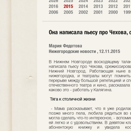
2026
2025
2024
2023
2022
202
2016
2015
2014
2013
2012
201
2006
2005
2002
2001
2000
199
Она написала пьесу про Чехова,
Мария Федотова
Нижегородские новости , 12.11.2015
В Нижнем Новгороде восходящему талант
написала пьесу про Чехова, срежиссиров
Нижний Новгород. Работающая ныне в 
нижегородка, и театралы могут помнить
перерыве между большой репетицией и сп
отечественного театра и кино, рассказала
каково это - работать у Калягина.
Тяга к столичной жизни
- Мама рассказывает, что я уже родилас
позже много пела, любила рядиться во в
могла сделать что-то интересное, - вспоми
ей легко и с удовольствием. В девятом кла
абонентскую книжку и увидела коо