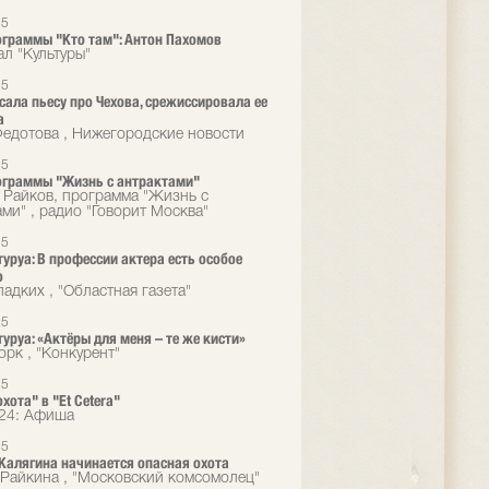
15
граммы "Кто там": Антон Пахомов
ал "Культуры"
15
сала пьесу про Чехова, срежиссировала ее
а
едотова , Нижегородские новости
15
ограммы "Жизнь с антрактами"
 Райков, программа "Жизнь с
ами" , радио "Говорит Москва"
15
туруа: В профессии актера есть особое
о
адких , "Областная газета"
15
туруа: «Актёры для меня – те же кисти»
орк , "Конкурент"
15
хота" в "Et Cetera"
24: Афиша
15
 Калягина начинается опасная охота
Райкина , "Московский комсомолец"