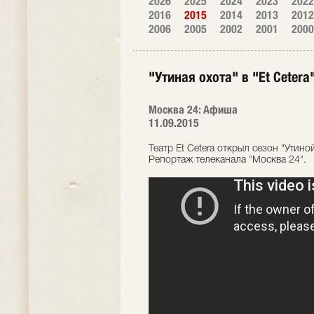
2026
2025
2024
2023
2022
2016
2015
2014
2013
2012
2006
2005
2002
2001
2000
"Утиная охота" в "Et Cetera
Москва 24: Афиша
11.09.2015
Театр Et Cetera открыл сезон "Утино
Репортаж телеканала "Москва 24".