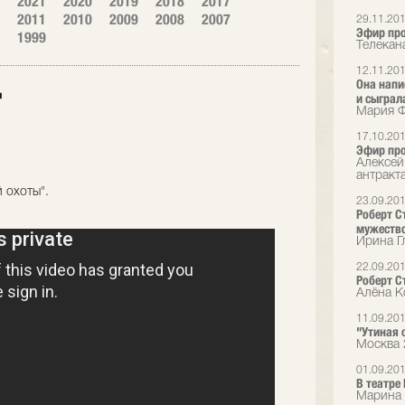
2021
2020
2019
2018
2017
2011
2010
2009
2008
2007
29.11.20
Эфир про
1999
Телекан
12.11.20
Она напи
"
и сыграл
Мария Ф
17.10.20
Эфир пр
Алексей
антракт
й охоты".
23.09.20
Роберт С
мужеств
Ирина Гл
22.09.20
Роберт С
Алёна К
11.09.20
"Утиная о
Москва 
01.09.20
В театре
Марина 