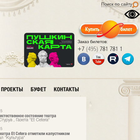
Поиск по сайту
Заказ билетов:
+7
(495)
781 781 1
ПРОЕКТЫ
БУФЕТ
КОНТАКТЫ
15
 естественное состояние театра
туруа , Газета "Et Cetera"
15
еатра Et Cetera отметили капустником
л "Культура"