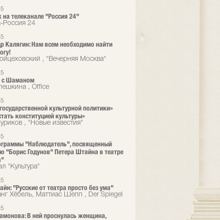
15
 на телеканале "Россия 24"
а-Россия 24
15
р Калягин: Нам всем необходимо найти
огу!
ойцеховский , "Вечерняя Москва"
15
а с Шаманом
ешкина , Office
15
государственной культурной политики»
тать конституцией культуры»
уриков , "Новые известия"
15
ограммы "Наблюдатель", посвященный
ю "Борис Годунов" Петера Штайна в театре
a"
л "Культура"
15
айн: "Русские от театра просто без ума"
нг Хёбель, Маттиас Шепп , Der Spiegel
15
амонова: В ней проснулась женщина,