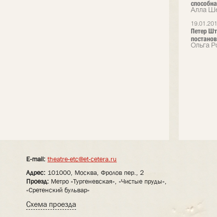
способна
Алла Ше
19.01.20
Петер Шт
постанов
Ольга Р
E-mail:
theatre-etc@et-cetera.ru
Адрес:
101000, Москва, Фролов пер., 2
Проезд:
Метро «Тургеневская», «Чистые пруды»,
«Сретенский бульвар»
Схема проезда