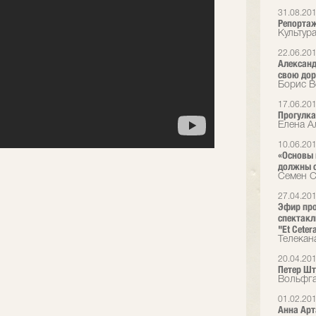
31.08.20
Репортаж
Культур
22.06.20
Александ
свою дор
Борис В
17.06.20
Прогулк
Елена Ал
10.06.20
«Основы 
должны с
Семен С
27.04.20
Эфир пр
спектакл
"Et Ceter
Телекана
20.04.20
Петер Шт
Вольфга
01.02.20
Анна Арт