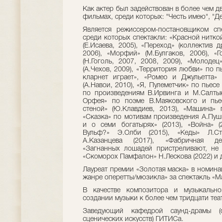
Как актер был задействован в более чем д
фильмах, среди которых: "Честь имею", "Де
Является режиссером-постановщиком сп
среди которых спектакли: «Красной ниткой
(Е.Исаева, 2005), «Переход» (коллектив д
2006), «Морфий» (М.Булгаков, 2006), «Го
(Н.Гоголь, 2007, 2008, 2009), «Молодец»
(А.Чехов, 2009), «Территория любви» по 
кларнет играет», «Ромео и Джульетта» 
(А.Навои, 2010), «Я, Пулеметчик» по пьесе
по произведениям В.Ирвинга и М.Салты
Орфея» по поэме В.Маяковского и пье
стеной» (Ю.Клавдиев, 2013), «Машина» 
«Сказка» по мотивам произведения А.Пуш
и о семи богатырях» (2013), «Война» 
Вульф?» Э.Олби (2015), «Кеды» Л.Ст
А.Казанцева (2017), «Фабричная де
«Загнанных лошадей пристреливают, не 
«Скоморох Памфалон» Н.Лескова (2022) и 
Лауреат премии «Золотая маска» в номина
жанре оперетты/мюзикла» за спектакль «Ма
В качестве композитора и музыкально
создании музыки к более чем тридцати те
Заведующий кафедрой саунд-драмы (ф
сценических искусств) ГИТИСа.