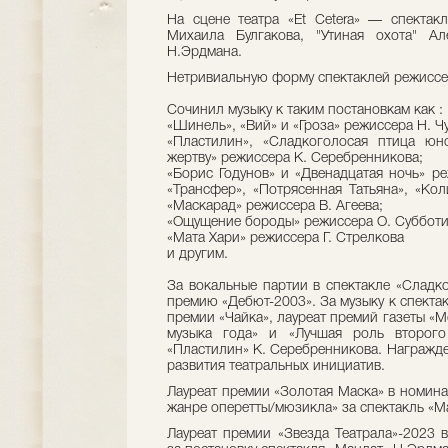
На сцене театра «Et Cetera» — спекта
Михаила Булгакова, "Утиная охота" Ал
Н.Эрдмана.
Нетривиальную форму спектаклей режиссер
Сочинил музыку к таким постановкам как :
«Шинель», «Вий» и «Гроза» режиссера Н. Ч
«Пластилин», «Сладкоголосая птица юн
жертву» режиссера К. Серебренникова;
«Борис Годунов» и «Двенадцатая ночь» 
«Трансфер», «Потрясенная Татьяна», «Кол
«Маскарад» режиссера В. Агеева;
«Ощущение бороды» режиссера О. Субботи
«Мата Хари» режиссера Г. Стрелкова
и другим.
За вокальные партии в спектакле «Сладк
премию «Дебют-2003». За музыку к спекта
премии «Чайка», лауреат премий газеты «
музыка года» и «Лучшая роль второго
«Пластилин» К. Серебренникова. Награжд
развития театральных инициатив.
Лауреат премии «Золотая Маска» в номина
жанре оперетты/мюзикла» за спектакль «М
Лауреат премии «Звезда Театрала»-2023 