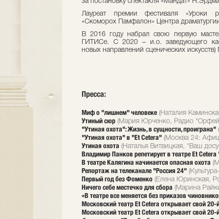
за постановку спектакля «Мандат» Н.Эрдма
Лауреат премии фестиваля «Уроки ре
«Скоморох Памфалон» Центра драматургии
В 2016 году набрал свою первую масте
ГИТИСе. С 2020 – и.о. заведующего ка
новых направлений сценических искусств)
Пресса:
Миф о "лишнем" человеке
(Наталия Каминская
Утиный сюр
(Мария Юрченко, Радио "Орфей"
"Утиная охота": Жизнь, в сущности, проиграна"
"Утиная охота" в "Et Cetera"
(Москва 24: Афиш
Утиная охота
(Наталья Витвицкая, "Ваш досуг
Владимир Панков репетирует в театре Et Ceter
В театре Калягина начинается опасная охота
(М
Репортаж на телеканале "Россия 24"
(Культура
Первый год без Фоменко
(Елена Юринская, Ро
Ничего себе местечко для сбора
(Марина Райки
«В театре все меняется без приказов чиновнико
Московский театр Et Cetera открывает свой 20
Московский театр Et Cetera открывает свой 20