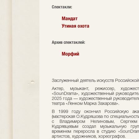
Cпектакли:
Мандат
Утиная охота
Архив спектаклей:
Морфий
Заслуженный деятель искусств Российско
Актер, музыкант, режиссер, художес
«SounDrama», художественный руководите
2025 года — художественный руководител
театра «Ленком Марка Захарова».
В 1999 году окончил Российскую акад
(мастерская О.Кудряшова по специальности
с Владимиром Нелиновым, Сергее
Кудрявцевым создал музыкальную груп
временем переросла в студию «SounDra
артистов, художников, хореографов.