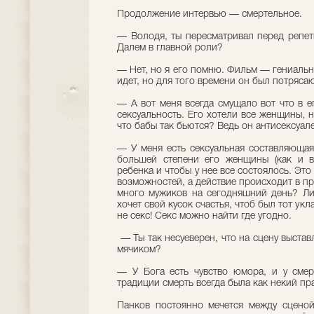
Продолжение интервью — смертельное.
— Володя, ты пересматривал перед репет
Далем в главной роли?
— Нет, но я его помню. Фильм — гениальн
идет, но для того времени он был потряса
— А вот меня всегда смущало вот что в ег
сексуальность. Его хотели все женщины, 
что бабы так бьются? Ведь он антисексуал
— У меня есть сексуальная составляющая
большей степени его женщины (как и вс
ребенка и чтобы у нее все состоялось. Это
возможностей, а действие происходит в п
много мужиков на сегодняшний день? Л
хочет свой кусок счастья, чтоб был тот укл
не секс! Секс можно найти где угодно.
— Ты так несуеверен, что на сцену выстав
мячиком?
— У Бога есть чувство юмора, и у смер
традиции смерть всегда была как некий пр
Панков постоянно мечется между сценой