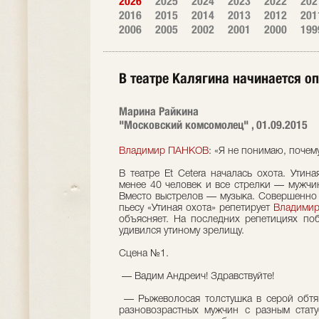
2026
2025
2024
2023
2022
202
2016
2015
2014
2013
2012
201
2006
2005
2002
2001
2000
199
В театре Калягина начинается о
Марина Райкина
"Московский комсомолец" , 01.09.2015
Владимир ПАНКОВ
: «Я не понимаю, почем
В театре Et Cetera началась охота. Утина
менее 40 человек и все стрелки — мужчи
Вместо выстрелов — музыка. Совершенно 
пьесу «Утиная охота» репетирует
Владимир
объясняет. На последних репетициях по
удивился утиному зрелищу.
Сцена №1.
— Вадим Андреич! Здравствуйте!
— Рыжеволосая толстушка в серой обтя
разновозрастных мужчин с разным стату