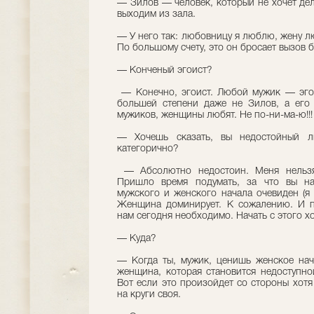
— Зилов — человек, который не хочет дел
выходим из зала.
— У него так: любовницу я люблю, жену 
По большому счету, это он бросает вызов 
— Конченый эгоист?
— Конечно, эгоист. Любой мужик — эгои
большей степени даже не Зилов, а его
мужиков, женщины любят. Не по-ни-ма-ю!!!
— Хочешь сказать, вы недостойный
категорично?
— Абсолютно недостоин. Меня нельзя
Пришло время подумать, за что вы на
мужского и женского начала очевиден (я 
Женщина доминирует. К сожалению. И пр
нам сегодня необходимо. Начать с этого х
— Куда?
— Когда ты, мужик, ценишь женское нач
женщина, которая становится недоступно
Вот если это произойдет со стороны хотя
на круги своя.