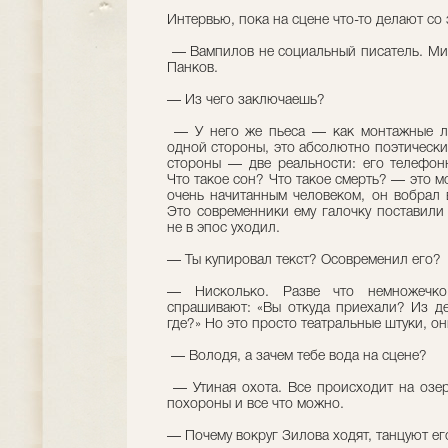
Интервью, пока на сцене что-то делают со 
— Вампилов не социальный писатель. Ми
Панков.
— Из чего заключаешь?
— У него же пьеса — как монтажные лис
одной стороны, это абсолютно поэтический
стороны — две реальности: его телефон
Что такое сон? Что такое смерть? — это 
очень начитанным человеком, он вобрал в
Это современники ему галочку поставили 
не в эпос уходил.
— Ты купировал текст? Осовременил его?
— Нисколько. Разве что немножечк
спрашивают: «Вы откуда приехали? Из дер
где?» Но это просто театральные штуки, он
— Володя, а зачем тебе вода на сцене?
— Утиная охота. Все происходит на озер
похороны и все что можно.
— Почему вокруг Зилова ходят, танцуют е