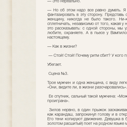
— Это нереально.
— Но об этом надо все равно думать. Я 
фантазировать в эту сторону. Представь
женщину, никогда не было такого. Ни-к
сплетничать, независимо от того, какая у 
это рассказывать: с одной стороны, мы 
любите, охраняете. А в пьесе у Вампил
настоящему.
— Как в жизни?
— Стой! Стой! Почему ритм сбит? У кого п
Убегает.
Сцена №3.
Трое мужчин и одна женщина, с виду легк
«Они, видите ли, в жизни разочаровались»
Ее спутник, сальный такой мужчина: «Мож
проиграна».
Зилов нервно, в один прыжок заскакивает
как карандаш, запрокинул голову и в откр
Его тени копируют движение. Девушка в 
золотом расшитый) поет на родном языке 