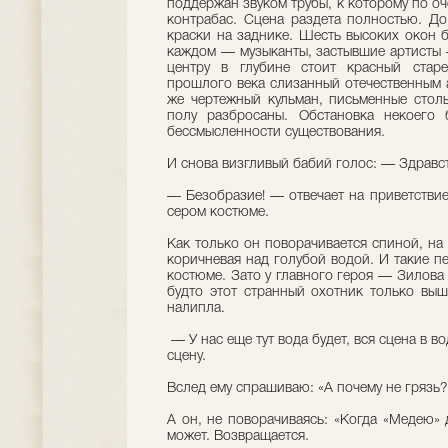
поддержан звуком трубы, к которому по о
контрабас. Сцена раздета полностью. До
краски на заднике. Шесть высоких окон б
каждом — музыканты, застывшие артисты 
центру в глубине стоит красный стар
прошлого века слизанный отечественным а
же чертежный кульман, письменные столы
полу разбросаны. Обстановка некоего 
бессмысленности существования.
И снова визгливый бабий голос: — Здравс
— Безобразие! — отвечает на приветстви
сером костюме.
Как только он поворачивается спиной, на
коричневая над голубой водой. И такие п
костюме. Зато у главного героя — Зилова 
будто этот странный охотник только выш
налипла.
— У нас еще тут вода будет, вся сцена в в
сцену.
Вслед ему спрашиваю: «А почему не грязь?
А он, не поворачиваясь: «Когда «Медею» 
может. Возвращается.