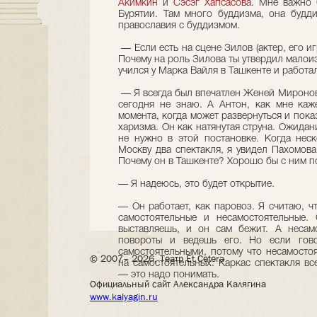
Акимкин
и
Сэсэг Хапсасова
. Мне важно 
Бурятии. Там много буддизма, она будд
православия с буддизмом.
— Если есть на сцене Зилов (актер, его иг
Почему на роль Зилова ты утвердил малои
учился у Марка Вайля в Ташкенте и работа
— Я всегда был впечатлен Женей Мироновы
сегодня не знаю. А Антон, как мне каже
момента, когда может развернуться и пока
харизма. Он как натянутая струна. Ожидани
не нужно в этой постановке. Когда нес
Москву два спектакля, я увидел Пахомова,
Почему он в Ташкенте? Хорошо бы с ним по
— Я надеюсь, это будет открытие.
— Он работает, как паровоз. Я считаю, ч
самостоятельные и несамостоятельные.
выставляешь, и он сам бежит. А несам
повороты и ведешь его. Но если гово
самостоятельными, потому что несамосто
© 2007– 2026, Театр Et Cetera
на самостоятельных. Каркас спектакля вс
— это надо понимать.
Официальный сайт Александра Калягина
www.kalyagin.ru