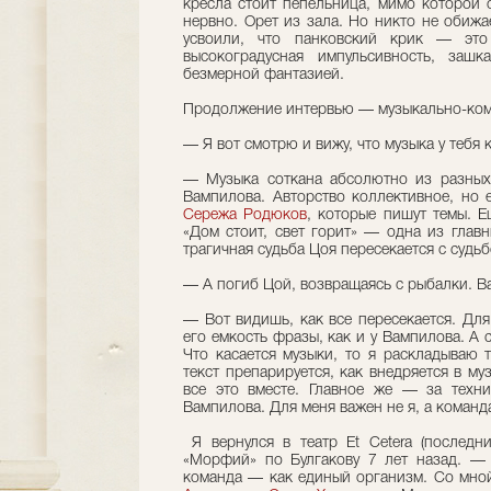
кресла стоит пепельница, мимо которой о
нервно. Орет из зала. Но никто не обижа
усвоили, что панковский крик — эт
высокоградусная импульсивность, заш
безмерной фантазией.
Продолжение интервью — музыкально-ком
— Я вот смотрю и вижу, что музыка у тебя 
— Музыка соткана абсолютно из разных
Вампилова. Авторство коллективное, но
Сережа Родюков
, которые пишут темы. 
«Дом стоит, свет горит» — одна из главн
трагичная судьба Цоя пересекается с судь
— А погиб Цой, возвращаясь с рыбалки. В
— Вот видишь, как все пересекается. Дл
его емкость фразы, как и у Вампилова. А 
Что касается музыки, то я раскладываю т
текст препарируется, как внедряется в му
все это вместе. Главное же — за техн
Вампилова. Для меня важен не я, а команд
Я вернулся в театр Et Cetera (последн
«Морфий» по Булгакову 7 лет назад. — М
команда — как единый организм. Со мно