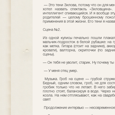
— Это тени Зилова, потому что он для ме
хотел назвать спектакль «Зиловщина»
интеллигент спивающийся. И я вообще эту
родителей — целому брошенному покол
применения в этой жизни. Его тени я назва
Сцена №2.
Из одной кулисы печально пошли плакал
мальчик-подросток в белой рубашке: на г
как метка. Гитара (стоит на заднике), ак
кровати), валторна, скрипочки (по задни
сцены).
— Он тебя не уволит, старик. Ну почему т
— У меня отец умер.
Музыка. Гроб на сцене — грубой стружк
Бедный, одним словом, гроб, не для состо
гробик только что не летает. В него заби
плотно стоят, балансируя в воде. Через н
козла. На нем отплясывают, как на свадеб
свят!
Продолжение интервью — несовременное,