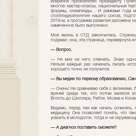
искренне признателен президенту Путин
многое: мастер-классы, национальные теа
форумы, олимпиады… И рамками года мы
стопятидесятилетие нашего союза, подго
2019-м, а программа развития заложена на
намеченное было выполнено.
Моя жизнь в СТД закончилась. Страница
подумал: она, эта страница, перевернута 
— Вопрос.
— Не мне на него отвечать. Знаю одно:
Нельзя каждый раз начинать писать исто
хорошего точно не получится.
–– Вы медик по первому образованию, Сан
–– Очень! Не сравниваю себя с великими, 
врачей среди тех, кто потом занялся ис
Вплоть до Шиллера, Рабле, Моэма и Кона
Видимо, перед тем как начать сочинять, 
медицину. Она позволяет понять, что так
усвоить в молодости, тогда и на окружающ
–– А диагноз поставить сможете?