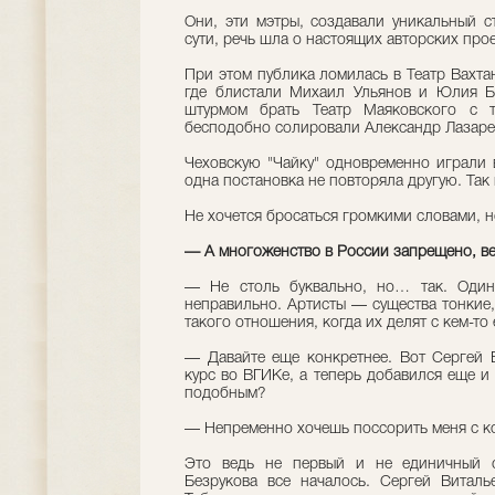
Они, эти мэтры, создавали уникальный с
сути, речь шла о настоящих авторских прое
При этом публика ломилась в Театр Вахта
где блистали Михаил Ульянов и Юлия Б
штурмом брать Театр Маяковского с т
бесподобно солировали Александр Лазаре
Чеховскую "Чайку" одновременно играли в
одна постановка не повторяла другую. Так 
Не хочется бросаться громкими словами, н
— А многоженство в России запрещено, ве
— Не столь буквально, но… так. Один
неправильно. Артисты — существа тонкие,
такого отношения, когда их делят с кем-то
— Давайте еще конкретнее. Вот Сергей Б
курс во ВГИКе, а теперь добавился еще и
подобным?
— Непременно хочешь поссорить меня с к
Это ведь не первый и не единичный сл
Безрукова все началось. Сергей Витал