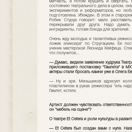
матчасть, а потом крушить и свергать.
состоянию театрального дела в целом, ска
экспериментов и реформаторов, но люб
подготовлена. Убежден. В этом я староре
Робик Стуруа говорит: мало расставить
перекрывали друг друга. Надо думать
ингредиенты, готовя блюда для зрителей.
Очень жду молодых и талантливых режиссе
ложек эликсира" по Стругацким. Ее пос
ученик мастерской Леонида Хейфеца. Спек
что получится...
— Думаю, видели заявление худрука Теат
приложившего постановку "Гамлета" в М
актеры стали бросать камни уже в Олега 
— Ну и зря. Меньшиков адресует колл
пластилином в руках режиссера "иль надо
Гамлет, кстати.
Артист должен чувствовать ответственность
он "мебель на сцене"?
О театре Et Cetera и роли культуры в разв
–– Et Cetera был создан вами с нуля. Наз