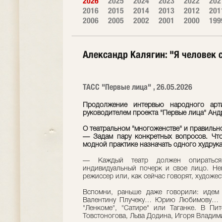
2026
2025
2024
2023
2022
202
2016
2015
2014
2013
2012
201
2006
2005
2002
2001
2000
199
Александр Калягин: "Я человек с
ТАСС "Первые лица" , 26.05.2026
Продолжение интервью народного арт
руководителем проекта "Первые лица" Ан
О театральном "многоженстве" и правильн
— Задам пару конкретных вопросов. Что
модной практике назначать одного худрука
— Каждый театр должен опираться
индивидуальный почерк и свое лицо. Неп
режиссер или, как сейчас говорят, художе
Вспомни, раньше даже говорили: идем
Валентину Плучеку… Юрию Любимову… Вс
"Ленкоме", "Сатире" или Таганке. В Пи
Товстоногова, Льва Додина, Игоря Владим