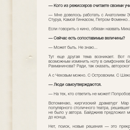
— Кого из режиссеров считаете своими уч
— Мне довелось работать с Анатолием 
Стуруа, Камой Гинкасом, Петром Фоменко…
Если говорить о кино, обязан назвать Ми
— Сейчас есть сопоставимые величины?
— Может быть. Не знаю...
Тут еще другая тема возникает. Вот п
возможным изменить ноту в симфониях Бе
Рахманинова? Ради, так сказать, авторско
А с Чеховым можно. С Островским. С Шек
— Люди самоутверждаются.
— На тех, кто ответить не может! Попробо
Вспоминаю, киргизский драматург Мар
популярного столичного театра, решившег
не было у автора. Байджиев предложил мо
до конца.
Нет, поиск, новые решения — это прекр