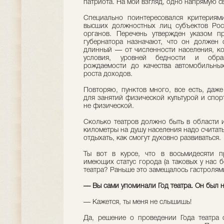
патриота. На мой взгляд, одно напрямую с
Специально поинтересовался критериям
высших должностных лиц субъектов Рос
органов. Перечень утвержден указом п
губернатора назначают, что он должен 
длинный — от численности населения, к
условия, уровней бедности и обра
рождаемости до качества автомобильны
роста доходов.
Повторяю, пунктов много, все есть, даж
для занятий физической культурой и спорт
не физической.
Сколько театров должно быть в области и
километры на душу населения надо считать
отдыхать, как смогут духовно развиваться.
Ты вот в курсе, что в восьмидесяти п
имеющих статус города (а таковых у нас б
театра? Раньше это замещалось гастролям
–– Вы сами упоминали Год театра. Он был н
–– Кажется, ты меня не слышишь!
Да, решение о проведении Года театра 