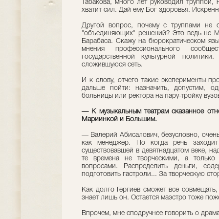
Табакова, много лет руководил труппой, 
хватит сил. Дай ему Бог здоровья. Искрен
Другой вопрос, почему с труппами не 
"объединяющих" решений? Это ведь не М
Барабаса. Скажу на бюрократическом язык
мнения профессионального сообще
государственной культурной политики
сложившуюся сеть.
И к слову, отчего такие эксперименты п
дальше пойти: назначить, допустим, од
больницы или ректора на пару-тройку вуз
— К музыкальным театрам сказанное отно
Мариинкой и Большим.
— Валерий Абисалович, безусловно, очень
как менеджер. Но когда речь заходит
существовавшей в девятнадцатом веке, над
те времена не творческими, а только
вопросами. Распределить деньги, соде
подготовить гастроли... За творческую сто
Как долго Гергиев сможет все совмещать
знает лишь он. Остается маэстро тоже по
Впрочем, мне сподручнее говорить о драма