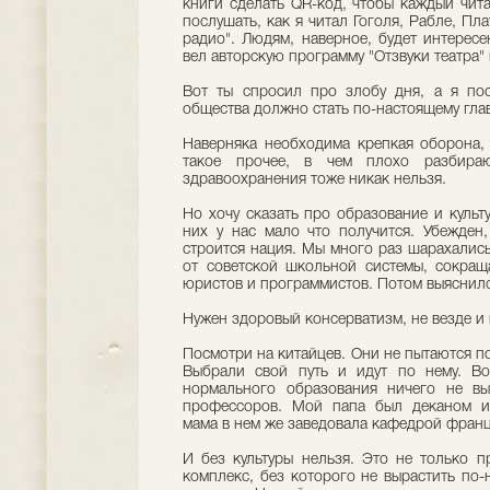
книги сделать QR-код, чтобы каждый чита
послушать, как я читал Гоголя, Рабле, П
радио". Людям, наверное, будет интерес
вел авторскую программу "Отзвуки театра"
Вот ты спросил про злобу дня, а я по
общества должно стать по-настоящему гла
Наверняка необходима крепкая оборона, 
такое прочее, в чем плохо разбираю
здравоохранения тоже никак нельзя.
Но хочу сказать про образование и культ
них у нас мало что получится. Убежден,
строится нация. Мы много раз шарахались
от советской школьной системы, сокращ
юристов и программистов. Потом выяснилос
Нужен здоровый консерватизм, не везде и н
Посмотри на китайцев. Они не пытаются п
Выбрали свой путь и идут по нему. Во
нормального образования ничего не вы
профессоров. Мой папа был деканом ист
мама в нем же заведовала кафедрой франц
И без культуры нельзя. Это не только п
комплекс, без которого не вырастить по-