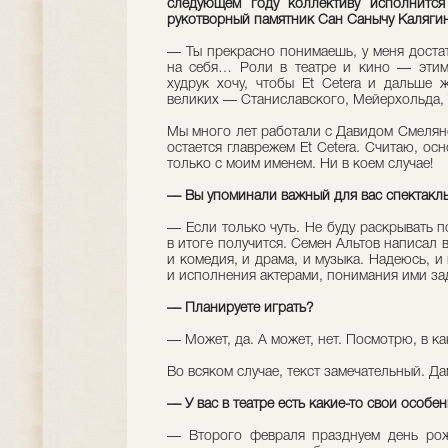
следующем году коллективу исполнитс
рукотворный памятник Сан Санычу Каляги
–– Ты прекрасно понимаешь, у меня доста
на себя… Роли в театре и кино — этим
худрук хочу, чтобы Et Cetera и дальше 
великих — Станиславского, Мейерхольда, 
Мы много лет работали с Давидом Смелянс
остается главрежем Et Cetera. Считаю, ос
только с моим именем. Ни в коем случае!
–– Вы упоминали важный для вас спектакль
–– Если только чуть. Не буду раскрывать 
в итоге получится. Семен Альтов написал 
и комедия, и драма, и музыка. Надеюсь, и
и исполнения актерами, понимания ими за
–– Планируете играть?
–– Может, да. А может, нет. Посмотрю, в к
Во всяком случае, текст замечательный. Д
–– У вас в театре есть какие-то свои особ
–– Второго февраля празднуем день рож