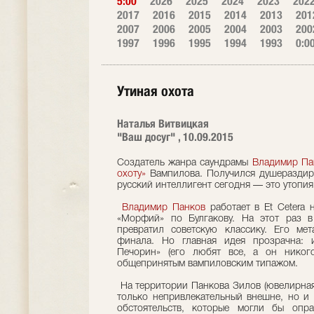
5:00
2026
2025
2024
2023
202
2017
2016
2015
2014
2013
201
2007
2006
2005
2004
2003
200
1997
1996
1995
1994
1993
0:0
Утиная охота
Наталья Витвицкая
"Ваш досуг" , 10.09.2015
Создатель жанра саундрамы
Владимир Па
охоту»
Вампилова. Получился душераздир
русский интеллигент сегодня — это утопия
Владимир Панков
работает в Et Cetera 
«Морфий» по Булгакову. На этот раз в
превратил советскую классику. Его ме
финала. Но главная идея прозрачна: 
Печорин» (его любят все, а он никог
общепринятым вампиловским типажом.
На территории Панкова Зилов (ювелирна
только непривлекательный внешне, но и 
обстоятельств, которые могли бы опра