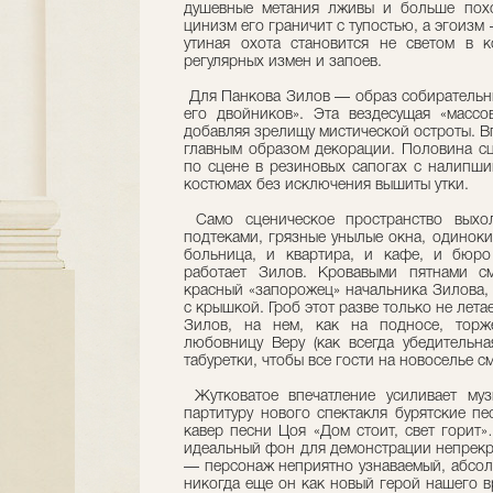
душевные метания лживы и больше похо
цинизм его граничит с тупостью, а эгоизм
утиная охота становится не светом в 
регулярных измен и запоев.
Для Панкова Зилов — образ собирательный
его двойников». Эта вездесущая «массов
добавляя зрелищу мистической остроты. Вп
главным образом декорации. Половина сц
по сцене в резиновых сапогах с налипши
костюмах без исключения вышиты утки.
Само сценическое пространство выхол
подтеками, грязные унылые окна, одиноки
больница, и квартира, и кафе, и бюро
работает Зилов. Кровавыми пятнами с
красный «запорожец» начальника Зилова, 
с крышкой. Гроб этот разве только не лета
Зилов, на нем, как на подносе, торж
любовницу Веру (как всегда убедительн
табуретки, чтобы все гости на новоселье см
Жутковатое впечатление усиливает муз
партитуру нового спектакля бурятские п
кавер песни Цоя «Дом стоит, свет гори
идеальный фон для демонстрации непрекр
— персонаж неприятно узнаваемый, абсол
никогда еще он как новый герой нашего в