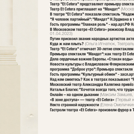
Театр "Et Cetera" представляет премьеру спек
Театр Et Cetera приглашает на "Мандат"
(Москв
В театре "Et Cetera" показали спектакль "Наде
"Я человек партийный": "Мандат" Н.Эрдмана в т
Гость программы "Главная роль" - нар.арт.РФ 
В Московском театре «Et Cetera» режиссер Вл
01.04.2023)
Путин присвоил звания народных артистов акте
Куда ж нам плыть?
(Ольга Игнатюк, Театрал
Театр "Et Cetera" отмечает 30-летие спектакле
Премьера спектакля "Мандат": как театр Et Cet
Дела сердечные важнее Европы. «Стакан воды» в
Новости культуры с Владиславом Флярковским:
программа "Доброе утро": Премьера спектакля
Гость программы "Культурный обмен" - засл.ар
Над кем смеетесь? Как в театрах показывают "
Московский театр Александра Калягина привёз
Наталья Благих: "Хочется всегда того, что трудн
Онлайн – на одном дыхании
(Максим Замшев, Л
«В зоне доступа» — театр «Et Cetera»
(Первый к
Некто странной наружности
(Елена Омеличкин
Гастроли театра «Et Сetera» произвели фурор в