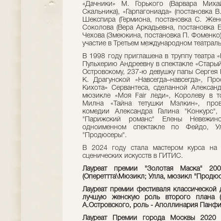
«Дачники» М. Горького (Варвара Миха
Скальника), «Гарпагониада» (постановка В
Шекспира (Гермиона, постановка С. Жено
Соколова (Вера Аркадьевна, постановка Е
Чехова (Змеюкина, постановка П. Фоменко
участие в Третьем международном театраль
В 1998 году приглашена в труппу театра «
Пульхерию Андреевну в спектакле «Старый
Островскому, 237-ю девушку папы Сергея 
К. Драгунской «Навсегда–навсегда», Про
Кихота» Сервантеса, сделанной Алекса
мюзикле «Моя Fair леди», Королеву в 
Милна «Тайна тетушки Мэлкин», пров
комедии Александра Галина "Конкурс",
"Парижский романс" Елены Невежин
одноименном спектакле по Фейдо, 
"Продюсеры".
В 2024 году стала мастером курса на 
сценических искусств в ГИТИС.
Лауреат премии "Золотая Маска" 2
(Опереттта\Мюзикл; Улла, мюзикл "Продюс
Лауреат премии фестиваля классической д
лучшую женскую роль второго плана (
А.Островского, роль - Аполлинария Панфил
Лауреат Премии города Москвы 2020 