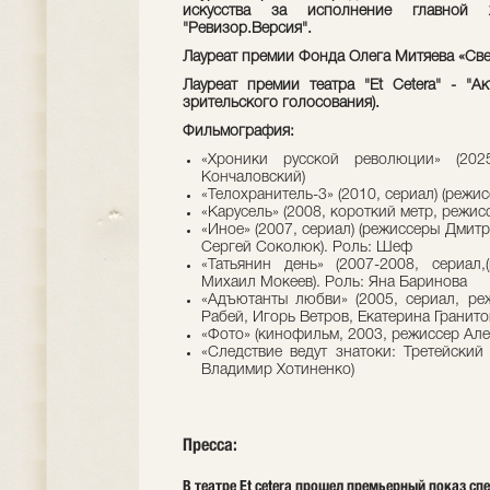
искусства за исполнение главной
"Ревизор.Версия".
Лауреат премии Фонда Олега Митяева «Све
Лауреат премии театра "Et Cetera" - "А
зрительского голосования).
Фильмография:
«Хроники русской революции» (2025
Кончаловский)
«Телохранитель-3» (2010, сериал) (режи
«Карусель» (2008, короткий метр, режи
«Иное» (2007, сериал) (режиссеры Дмит
Сергей Соколюк). Роль: Шеф
«Татьянин день» (2007-2008, сериал
Михаил Мокеев). Роль: Яна Баринова
«Адъютанты любви» (2005, сериал, р
Рабей, Игорь Ветров, Екатерина Гранито
«Фото» (кинофильм, 2003, режиссер Але
«Следствие ведут знатоки: Третейский 
Владимир Хотиненко)
Пресса:
В театре Et cetera прошел премьерный показ с