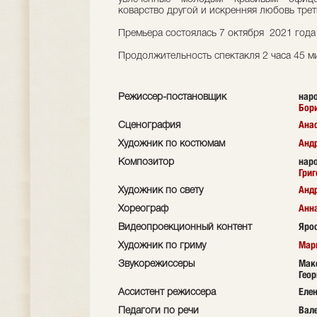
коварство другой и искренняя любовь трет
Премьера состоялась 7 октября 2021 года
Продолжительность спектакля 2 часа 45 м
наро
Режиссер-постановщик
Бор
Анас
Сценография
Анд
Художник по костюмам
наро
Композитор
Григ
Анд
Художник по свету
Анн
Хореограф
Яро
Видеопроекционный контент
Мар
Художник по гриму
Мак
Звукорежиссеры
Геор
Еле
Ассистент режиссера
Вал
Педагоги по речи