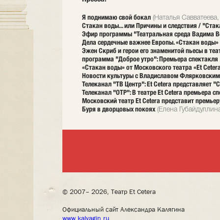
Я поднимаю свой бокал
(Наталья Савватеева,
Стакан воды... или Причины и следствия / "Стака
Эфир программы "Театральная среда Вадима Ве
Дела сердечные важнее Европы. «Стакан воды» в
Эжен Скриб и герои его знаменитой пьесы в теа
программа "Доброе утро": Премьера спектакля
«Стакан воды» от Московского театра «Et Ceter
Новости культуры с Владиславом Флярковским:
Телеканал "ТВ Центр": Et Cetera представляет "
Телеканал "ОТР": В театре Et Cetera премьера 
Московский театр Et Cetera представит премье
Буря в дворцовых покоях
(Елена Губайдуллин
© 2007– 2026, Театр Et Cetera
Официальный сайт Александра Калягина
www.kalyagin.ru