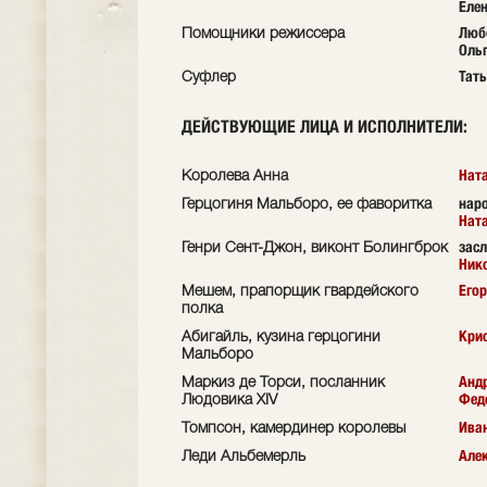
Еле
Люб
Помощники режиссера
Оль
Тать
Суфлер
ДЕЙСТВУЮЩИЕ ЛИЦА И ИСПОЛНИТЕЛИ
:
Нат
Королева Анна
наро
Герцогиня Мальборо, ее фаворитка
Нат
зас
Генри Сент-Джон, виконт Болингброк
Ник
Его
Мешем, прапорщик гвардейского
полка
Крис
Абигайль, кузина герцогини
Мальборо
Анд
Маркиз де Торси, посланник
Фед
Людовика XIV
Ива
Томпсон, камердинер королевы
Але
Леди Альбемерль