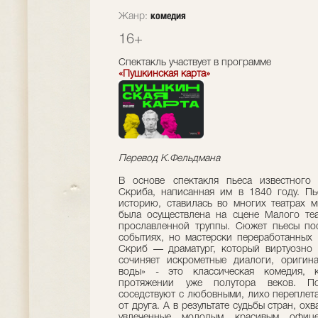
комедия
Жанр:
16+
Спектакль участвует в программе
«Пушкинская карта»
Перевод К.Фельдмана
В основе спектакля пьеса известного
Скриба, написанная им в 1840 году. П
историю, ставилась во многих театрах м
была осуществлена на сцене Малого теа
прославленной труппы. Сюжет пьесы по
событиях, но мастерски переработанных
Скриб — драматург, который виртуозно с
сочиняет искрометные диалоги, оригин
воды» - это классическая комедия, к
протяжении уже полутора веков. По
соседствуют с любовными, лихо переплета
от друга. А в результате судьбы стран, о
увлеченные молодым красивым офице