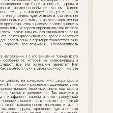
ными личностями, как вертопрах и газетный
ппозиционер сэр Генри и нежная, верная и
ерный жертвенно-любящий Мэшем. Тайное
евы в чувстве к молодому офицеру. Королева
оли соединяющая руки Мэшема и Абигайль (но
еданность с Абигайль) и из слабохарактерной
ро превратившаяся в жесткую правительницу. А
 положительных героев опрокидываются по воле
 вверх ногами. Или как раз становится с ног на
 становятся фаворитами при дворе и обретают
одеи посрамлены, а сэр Генри торжествует. Мир
 верность вознаграждены. Справедливость
я в напряжении. Но его внимание прежде всего
– особенно те, которым мы сопереживаем и
олевают все эти житейские выверты? Как
Как закаляются они в своей стойкости, чистоте
ит действо на контрасте. Мир двора строго
ен». На приемах у королевы и аудиенциях у нее
 прямым линиям, пересекающимся под строго
ное, четкое и замедленное. Так движутся и
уга, и офицеры гвардии и даже французский
рченности», поверх нее, сквозь нее, вопреки ей
 в своей естественности движения и жесты
 пылкость сердец, страстность душ и острота