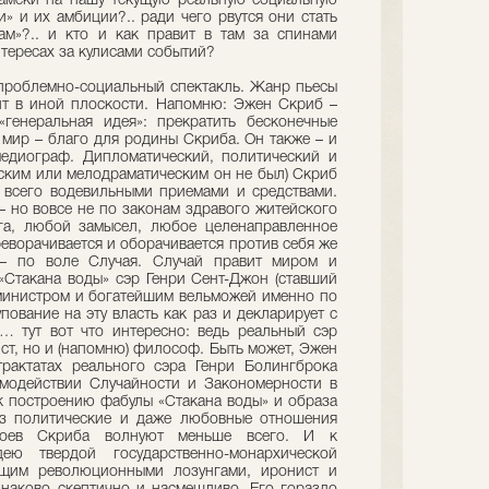
намеки на нашу текущую реальную социальную
» и их амбиции?.. ради чего рвутся они стать
м»?.. и кто и как правит в там за спинами
нтересах за кулисами событий?
 проблемно-социальный спектакль. Жанр пьесы
ит в иной плоскости. Напомню: Эжен Скриб –
генеральная идея»: прекратить бесконечные
 мир – благо для родины Скриба. Он также – и
медиограф. Дипломатический, политический и
ским или мелодраматическим он не был) Скриб
 всего водевильными приемами и средствами.
– но вовсе не по законам здравого житейского
га, любой замысел, любое целенаправленное
еворачивается и оборачивается против себя же
– по воле Случая. Случай правит миром и
«Стакана воды» сэр Генри Сент-Джон (ставший
министром и богатейшим вельможей именно по
упование на эту власть как раз и декларирует с
… тут вот что интересно: ведь реальный сэр
ист, но и (напомню) философ. Быть может, Эжен
рактатах реального сэра Генри Болингброка
модействии Случайности и Закономерности в
 к построению фабулы «Стакана воды» и образа
аз политические и даже любовные отношения
роев Скриба волнуют меньше всего. И к
ю твердой государственно-монархической
ющим революционными лозунгами, иронист и