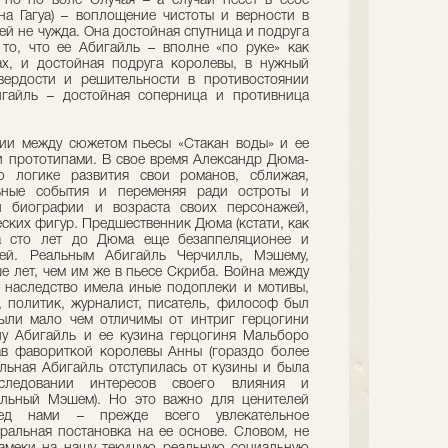
 но по воле Случая – а случай несет в себе
ина Гагуа) – воплощение чистоты и верности в
й не чужда. Она достойная спутница и подруга
то, что ее Абигайль – вполне «по руке» как
ах, и достойная подруга королевы, в нужный
вердости и решительности в противостоянии
игайль – достойная соперница и противница
гии между сюжетом пьесы «Стакан воды» и ее
и прототипами. В свое время Александр Дюма-
ю логике развития свои романов, сближая,
льные события и переменяя ради остроты и
и биографии и возраста своих персонажей,
ских фигур. Предшественник Дюма (кстати, как
 сто лет до Дюма еще безаппеляционее и
ией. Реальным Абигайль Черчилль, Мэшему,
е лет, чем им же в пьесе Скриба. Война между
 наследство имела иные подоплеки и мотивы,
, политик, журналист, писатель, философ был
были мало чем отличимы от интриг герцогини
у Абигайль и ее кузина герцогиня Мальборо
в фавориткой королевы Анны (гораздо более
альная Абигайль отступилась от кузины и была
следовании интересов своего влияния и
альный Мэшем). Но это важно для ценителей
ред нами – прежде всего увлекательное
тральная постановка на ее основе. Словом, не