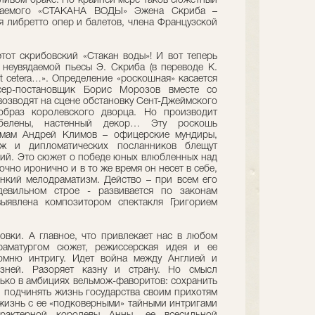
тливом браке. По крайней мере таков сюжетный
рпаемого «СТАКАНА ВОДЫ» Эжена Скриба –
я либретто опер и балетов, члена Французской
этот скрибовский «Стакан воды»! И вот теперь
неувядаемой пьесы Э. Скриба (в переводе К.
t ceterа…». Определение «роскошная» касается
сер-постановщик Борис Морозов вместе со
возводят на сцене обстановку Сент-Джеймского
образ королевского дворца. Но производит
обелены, настенный декор… Эту роскошь
юмам Андрей Климов – офицерские мундиры,
ж и дипломатических посланников блещут
ий. Это сюжет о победе юных влюбленных над
чно иронично и в то же время он несет в себе,
нкий мелодраматизм. Действо – при всем его
евильном строе - развивается по законам
выявлена композитором спектакля Григорием
овки. А главное, что привлекает нас в любом
раматургом сюжет, режиссерская идея и ее
омню интригу. Идет война между Англией и
зней. Разоряет казну и страну. Но смысл
ько в амбициях вельмож-фаворитов: сохранить
, подчинять жизнь государства своим прихотям
 жизнь с ее «подковерными» тайными интригами