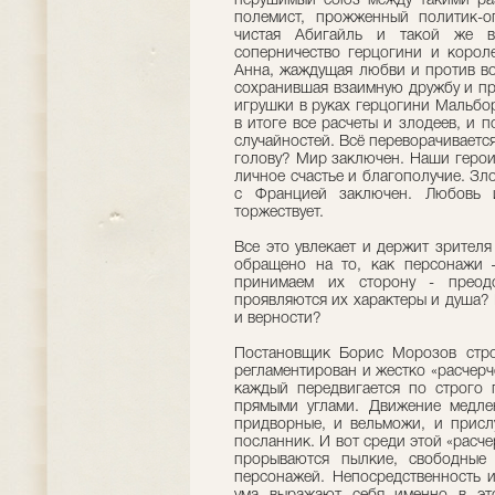
нерушимый союз между такими раз
полемист, прожженный политик-о
чистая Абигайль и такой же в
соперничество герцогини и корол
Анна, жаждущая любви и против в
сохранившая взаимную дружбу и пр
игрушки в руках герцогини Мальбо
в итоге все расчеты и злодеев, и
случайностей. Всё переворачивается
голову? Мир заключен. Наши герои
личное счастье и благополучие. Зл
с Францией заключен. Любовь и
торжествует.
Все это увлекает и держит зрител
обращено на то, как персонажи 
принимаем их сторону - преод
проявляются их характеры и душа? 
и верности?
Постановщик Борис Морозов стро
регламентирован и жестко «расчерч
каждый передвигается по строго
прямыми углами. Движение медлен
придворные, и вельможи, и присл
посланник. И вот среди этой «расче
прорываются пылкие, свободные
персонажей. Непосредственность и