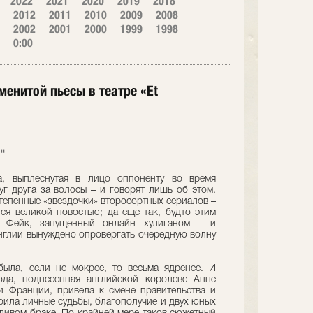
2022
2021
2020
2019
2018
2012
2011
2010
2009
2008
2002
2001
2000
1999
1998
0:00
менитой пьесы в театре «Et
"
а, выплеснутая в лицо оппоненту во время
уг друга за волосы – и говорят лишь об этом.
тепенные «звездочки» второсортных сериалов –
тся великой новостью; да еще так, будто этим
 Фейк, запущенный онлайн хулиганом – и
глии вынуждено опровергать очередную волну
была, если не мокрее, то весьма ядренее. И
ода, поднесенная английской королеве Анне
и Франции, привела к смене правительства и
оила личные судьбы, благополучие и двух юных