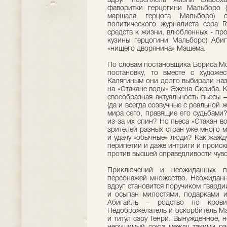
вдруг переплела жизни слабоха
фаворитки герцогини Мальборо (
маршала герцога Мальборо) 
политического журналиста сэра 
средств к жизни, влюбленных - пр
кузины герцогини Мальборо) Абиг
«нищего дворянина» Мэшема.
По словам постановщика Бориса Мор
постановку, то вместе с художе
Калягиным они долго выбирали наз
на «Стакане воды» Эжена Скриба. 
своеобразная актуальность пьесы 
(да и всегда созвучные с реальной 
мира сего, правящие его судьбами
из-за их спин? Но пьеса «Стакан во
зрителей разных стран уже много-м
и удачу «обычные» люди? Как жажд
перипетии и даже интриги и происк
против высшей справедливости чувс
Приключений и неожиданных по
персонажей множество. Неожидан
вдруг становится поручиком гварди
и осыпан милостями, подарками и
Абигайль – родство по крови 
Недоброжелатель и оскорбитель Мэ
и титул сэру Генри. Вынужденное,