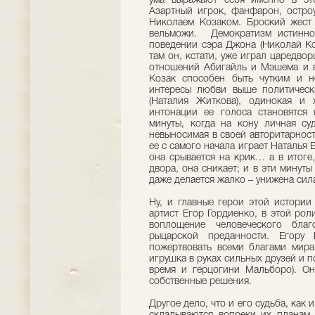
ума выражают себя именно в это
Азартный игрок, фанфарон, остро
Николаем Козаком. Броский жест
вельможи. Демократизм истинно
поведении сэра Джона (Николай Ко
там он, кстати, уже играл царедво
отношений Абигайль и Мэшема и в
Козак способен быть чутким и 
интересы любви выше политическ
(Наталия Житкова), одинокая 
интонации ее голоса становятся
минуты, когда на кону личная су
невыносимая в своей авторитарнос
ее с самого начала играет Наталья Б
она срывается на крик… а в итоге
двора, она сникает; и в эти минуты
даже делается жалко – унижена сила
Ну, и главные герои этой истори
артист Егор Гордиенко, в этой роли
воплощение человеческого благ
рыцарской преданности. Егору
пожертвовать всеми благами мир
игрушка в руках сильных друзей и п
время и герцогини Мальборо). О
собственные решения.
Другое дело, что и его судьба, как