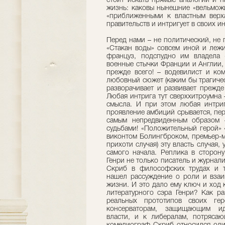
стоит искать прямые аналогии и 
жизнь: каковы нынешние «вельможи
«приближенными к властным верха
правительств и интригует в своих и
Перед нами – не политический, не
«Стакан воды» совсем иной и леж
француз, подспудно им владела «
военные стычки Франции и Англии,
прежде всего! – водевилист и ко
любовный сюжет (каким бы трагиче
разворачивает и развивает прежде
Любая интрига тут сверххитроумна 
смысла. И при этом любая интри
проявление амбиций срывается, пер
самым непредвиденным образом 
судьбами! «Положительный герой» 
виконтом Болингброком, премьер-
прихоти случая) эту власть случая, 
самого начала. Реплика в сторону
Генри не только писатель и журнал
Скриб в философских трудах и т
нашел рассуждение о роли и взаи
жизни. И это дало ему ключ и ход
литературного сэра Генри? Как р
реальных прототипов своих ге
консерваторам, защищающим иде
власти, и к либералам, потряса