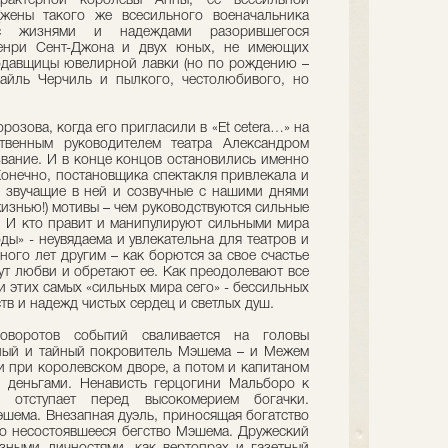
рактерной королевы Анны, ее всесильной
жены такого же всесильного военачальника
с жизнями и надеждами разорившегося
Генри Сент-Джона и двух юных, не имеющих
одавщицы ювелирной лавки (но по рождению –
айль Черчиль и пылкого, честолюбивого, но
озова, когда его пригласили в «Et ceterа…» на
ственным руководителем театра Александром
вание. И в конце концов остановились именно
Конечно, постановщика спектакля привлекала и
– звучащие в ней и созвучные с нашими днями
жизнью!) мотивы – чем руководствуются сильные
? И кто правит и манипулируют сильными мира
ды» - неувядаема и увлекательна для театров и
ного лет другим – как борются за свое счастье
ут любви и обретают ее. Как преодолевают все
и этих самых «сильных мира сего» - бессильных
тв и надежд чистых сердец и светлых душ.
воротов событий сваливается на головы
ный и тайный покровитель Мэшема – и Межем
и при королевском дворе, а потом и капитаном
 деньгами. Ненависть герцогини Мальборо к
отступает перед высокомерием богачки.
шема. Внезапная дуэль, приносящая богатство
 но несостоявшееся бегство Мэшема. Дружеский