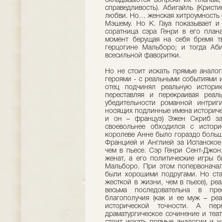
складываются вопреки их планам,
справедливость). Абигайль (Крист
любви. Но… женская хитроумность е
Мэшему. Но К. Гауа показывает и 
соратница сэра Генри в его план
момент берущая на себя бремя т
герцогине Мальборо; и тогда Аб
всесильной фаворитки.
Но не стоит искать прямые анало
героями - с реальными событиями 
отец подчинял реальную истори
переставляя и перекраивая реа
убедительности романной интриг
носящих подлинные имена историче
и он – француз) Эжен Скриб за
своевольнее обходился с истор
королеве Анне было гораздо больш
Францией и Англией за Испанское
чем в пьесе. Сэр Генри Сент-Джон
женат, а его политические игры 
Мальборо. При этом попервоначал
были хорошими подругами. Но ста
жесткой в жизни, чем в пьесе), ре
весьма последовательна в пре
благополучия (как и ее муж – ре
исторической точности. А пе
драматургическое сочинение и теа