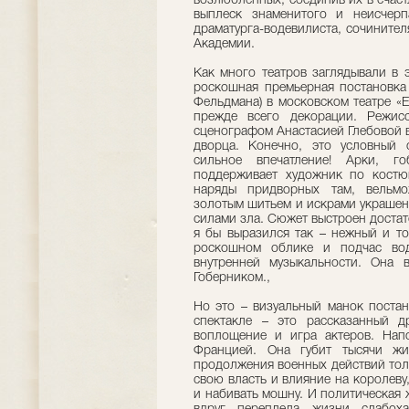
возлюбленных, соединив их в счас
выплеск знаменитого и неисче
драматурга-водевилиста, сочинител
Академии.
Как много театров заглядывали в 
роскошная премьерная постановка 
Фельдмана) в московском театре «E
прежде всего декорации. Режис
сценографом Анастасией Глебовой 
дворца. Конечно, это условный 
сильное впечатление! Арки, г
поддерживает художник по кост
наряды придворных там, вельмо
золотым шитьем и искрами украшен
силами зла. Сюжет выстроен достато
я бы выразился так – нежный и то
роскошном облике и подчас вод
внутренней музыкальности. Она 
Гоберником.,
Но это – визуальный манок постан
спектакле – это рассказанный д
воплощение и игра актеров. Нап
Францией. Она губит тысячи жи
продолжения военных действий тол
свою власть и влияние на королеву
и набивать мошну. И политическая