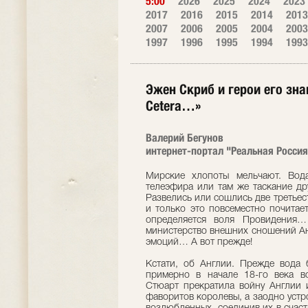
5:00
2026
2025
2024
2023
2017
2016
2015
2014
2013
2007
2006
2005
2004
2003
1997
1996
1995
1994
1993
Эжен Скриб и герои его зна
Сeterа…»
Валерий Бегунов
интернет-портал "Реальная Россия
Мирские хлопоты мельчают. Вод
телеэфира или там же таскание др
Развелись или сошлись две третьес
и только это повсеместно почитае
определяется воля Провидения…
министерство внешних сношений Ан
эмоций… А вот прежде!
Кстати, об Англии. Прежде вода 
примерно в начале 18-го века в
Стюарт прекратила войну Англии 
фаворитов королевы, а заодно устр