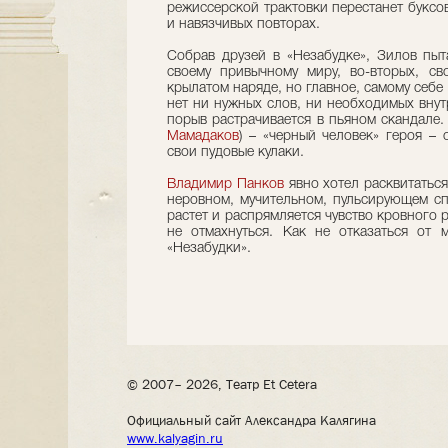
режиссерской трактовки перестанет буксо
и навязчивых повторах.
Собрав друзей в «Незабудке», Зилов пыта
своему привычному миру, во-вторых, св
крылатом наряде, но главное, самому себе
нет ни нужных слов, ни необходимых внут
порыв растрачивается в пьяном скандале
Мамадаков
) – «черный человек» героя –
свои пудовые кулаки.
Владимир Панков
явно хотел расквитаться
неровном, мучительном, пульсирующем сп
растет и распрямляется чувство кровного р
не отмахнуться. Как не отказаться от 
«Незабудки».
© 2007– 2026, Театр Et Cetera
Официальный сайт Александра Калягина
www.kalyagin.ru