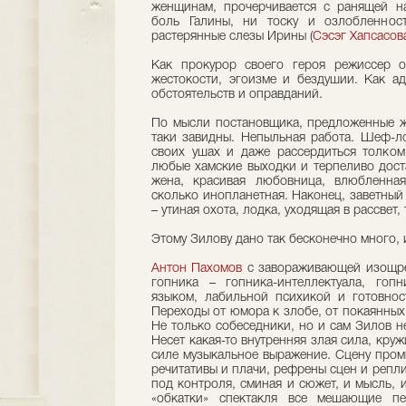
женщинам, прочерчивается с ранящей н
боль Галины, ни тоску и озлобленнос
растерянные слезы Ирины (
Сэсэг Хапсасов
Как прокурор своего героя режиссер о
жестокости, эгоизме и бездушии. Как а
обстоятельств и оправданий.
По мысли постановщика, предложенные ж
таки завидны. Непыльная работа. Шеф-л
своих ушах и даже рассердиться толком
любые хамские выходки и терпеливо дост
жена, красивая любовница, влюбленная
сколько инопланетная. Наконец, заветный 
– утиная охота, лодка, уходящая в рассвет
Этому Зилову дано так бесконечно много, 
Антон Пахомов
с завораживающей изощре
гопника – гопника-интеллектуала, гоп
языком, лабильной психикой и готовно
Переходы от юмора к злобе, от покаянных 
Не только собеседники, но и сам Зилов не
Несет какая-то внутренняя злая сила, кру
силе музыкальное выражение. Сцену пром
речитативы и плачи, рефрены сцен и репли
под контроля, сминая и сюжет, и мысль, и
«обкатки» спектакля все мешающие пе