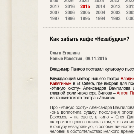
5:00
2026
2025
2024
2023
202
2017
2016
2015
2014
2013
201
2007
2006
2005
2004
2003
200
1997
1996
1995
1994
1993
0:0
Как забыть кафе «Незабудка»?
Ольга Егошина
Новые Известия , 09.11.2015
Владимир Панков поставил культовую пьес
Блуждающий метеор нашего театра
Влади
Калягиным
в Et Сetera, где выбрал для по
«Утиную охоту» Александра Вампилова 
главной роли инженера Зилова –
Антон П
из ташкентского театра «Ильхом».
Про «Утиную охоту» Александра Вампилова 
«она воплотила судьбу поколения эпохи 
Ефремов – на сцене, в кино – Олег Дал
актерского цеха сошлись в том, что в их 
в фигуру незаурядную, с особым личностн
человек в обстоятельствах мелкого времен