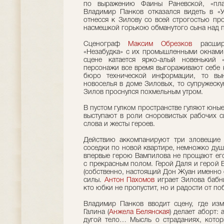
по выражению Фаины Раневской, «плав
Владимир Панков отказался видеть в «У
отнесся к Зилову со всей строгостью про
насмешкой горькою обманутого сына над 
Сценограф
Максим Обрезков
расшири
«Незабудка» с их промышленными окнами
сцене катается ярко-алый новенький 
персонажи все время выгораживают себе к
бюро технической информации, то вын
новоселья в доме Зиловых, то супружеску
Зилов проснулся похмельным утром.
В пустом гулком пространстве гуляют юны
выступают в роли сноровистых рабочих с
слова и жесты героев.
Действию аккомпанируют три зловещие 
соседки по новой квартире, немножко ду
впервые герою Вампилова не прощают ег
с прекрасным полом. Герой Даля и герой
(собственно, настоящий Дон Жуан именно е
силы.
Антон Пахомов
играет Зилова бабни
кто юбки не пропустит, но и радости от по
Владимир Панков вводит сцену, где из
Галина (
Анжела Белянская
) делает аборт: 
дугой тело… Мысль о страданиях, котор