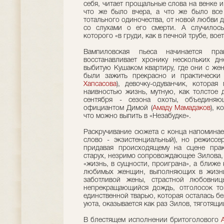
себя, читает прощальные слова на венке и
что же было вчера, а что же было все
тотального одиночества, от новой любви 
со слухами о его смерти. А случилось,
которого «в груди, как в печной трубе, воет
Вампиловская пьеса начинается пр
восстанавливает хронику нескольких д
выбитую Кушаком квартиру, где они с жен
были зажить прекрасно и практически 
Хапсасова
), девочку-одуванчик, которая
наивностью жизнь, мутную, как толстое 
сентября - сезона охоты, объединяю
официантом Димой (
Амаду Мамадаков
), 
что можно выпить в «Незабудке».
Раскручивание сюжета с конца напоминае
слово - экзистенциальный), но режисс
придавая происходящему на сцене прак
старух, незримо сопровождающее Зилова,
«жизнь, в сущности, проиграна», а ближе
любимых женщин, выполняющих в жизни 
заботливой жены, страстной любовниц
непрекращающийся дождь, отголосок то
единственной тварью, которая осталась б
уюта, оказывается как раз Зилов, тяготящий
В блестящем исполнении бритоголового