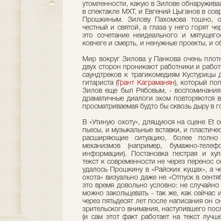
утомленности, какую в Зилове обнаружива
в спектакле МХТ, и Евгений Цыганов в со
Прошкиным. Зилову Пахомова тошно, о
честный и святой, а глаза у него горят ч
это сочетание неидеального и мятущего
ковчеге и смерть, и ненужные проекты, и 
Мир вокруг Зилова у Панкова очень плотн
двух сторон проникают работники и работн
саундтреков к трагикомедиям Кустурицы 
гитариста (
Грант Каграманян
), который по
Зилов еще был Рябовым, - воспоминания 
драматичные диалоги эхом повторяются в
просматриваемая будто бы сквозь дыру в г
В «Утиную охоту», длящуюся на сцене Et c
пьесы, и музыкальные вставки, и пластич
расширяющие ситуацию, более полно 
механизмов (например, бумажно-теле
информации). Постановка пестрая и хул
текст к современности не через перенос с
удалось Прошкину в «Райских кущах», а че
охота» визуально даже не «Отпуск в сентяб
это время довольно условно: не случайн
можно закольцевать - так же, как сейчас 
через пятьдесят лет после написания он с
зрительского внимания, наступившего пос
(и сам этот факт работает на текст луч