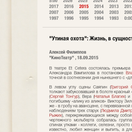
5:00
2026
2025
2024
2023
202
2017
2016
2015
2014
2013
201
2007
2006
2005
2004
2003
200
1997
1996
1995
1994
1993
0:0
"Утиная охота": Жизнь, в сущнос
Алексей Филиппов
"КиноТеатр" , 18.09.2015
В театре Et Cetera состоялась премьера
Александра Вампилова в постановке
Вл
точной в соотнесении дня нынешнего с «д
В левом углу сцены Саяпин (
Григорий 
толкают забуксовавший в болоте красный
(
Сергей Тонгур
), Вера (
Наталья Благих
) и
погибшему «алику из аликов» Виктору Зил
же - в гробу на авансцене, с перевязанно
наблюдением трех старух (
Людмила Дмитр
Рыжих
), перекрякивающихся между собой
чертежного мольберта собралась групп
спинах утками - коллеги, селезни, просто
известно, любил женщин и выпить, а для