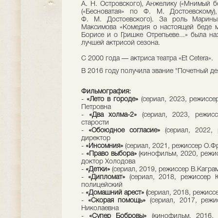
А. Н. Островского), Анжелику («Мнимый б
(«Бесноватая» по Ф. М. Достоевскому)
Ф. М. Достоевского). За роль Марин
Максимова «Комедия о настоящей беде мо
Борисе и о Гришке Отрепьеве...» была н
лучшей актрисой сезона.
С 2000 года — актриса театра «Et Cetera».
В 2016 году получила звание "Почетный де
Фильмография:
-
«Лето в городе»
(сериал, 2023, режиссер
Петровна
-
«Два холма-2»
(сериал, 2023, режис
старости
-
«Обоюдное согласие»
(сериал, 2022, 
директор
-
«Инсомния»
(сериал, 2021, режиссер О.Фр
-
«Право выбора»
(кинофильм, 2020, режис
доктор Холодова
-
«Детки»
(сериал, 2019, режиссер В.Каграм
-
«Дипломат»
(сериал, 2018, режиссер Ю
полицейский
-
«Домашний арест» (
сериал, 2018, режиссе
-
«Скорая помощь»
(сериал, 2017, режи
Николаевна
-
«Супер Бобровы»
(кинофильм, 2016, 