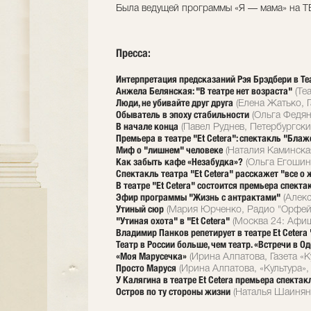
Была ведущей программы «Я — мама» на Т
Пресса:
Интерпретация предсказаний Рэя Брэдбери в Теа
Анжела Белянская: "В театре нет возраста"
(Те
Люди, не убивайте друг друга
(Елена Жатько, Г
Обыватель в эпоху стабильности
(Ольга Федян
В начале конца
(Павел Руднев, Петербургски
Премьера в театре "Et Cetera": спектакль "Бла
Миф о "лишнем" человеке
(Наталия Каминская
Как забыть кафе «Незабудка»?
(Ольга Егошина
Спектакль театра "Et Cetera" расскажет "все о
В театре "Et Cetera" состоится премьера спект
Эфир программы "Жизнь с антрактами"
(Алекс
Утиный сюр
(Мария Юрченко, Радио "Орфей"
"Утиная охота" в "Et Cetera"
(Москва 24: Афиш
Владимир Панков репетирует в театре Et Ceter
Театр в России больше, чем театр. «Встречи в Оде
«Моя Марусечка»
(Ирина Алпатова, Газета «К
Просто Маруся
(Ирина Алпатова, «Культура»,
У Калягина в театре Et Cetera премьера спекта
Остров по ту стороны жизни
(Наталья Шаинян,