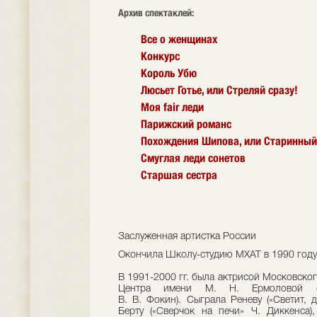
Архив спектаклей:
Все о женщинах
Конкурс
Король Убю
Люсьет Готье, или Стреляй сразу!
Моя fair леди
Парижский романс
Похождения Шипова, или Старинный
Смуглая леди сонетов
Старшая сестра
Заслуженная артистка России
Окончила Школу-студию МХАТ в 1990 году (
В 1991-2000 гг. была актрисой Московско
Центра имени М. Н. Ермоловой (ху
В. В. Фокин). Сыграла Реневу («Светит, д
Берту («Сверчок на печи» Ч. Диккенса),