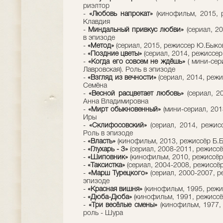
риэлтор
-
«Любовь напрокат»
(кинофильм, 2015, р
Клавдия
-
Миндальный привкус любви»
(сериал, 20
в эпизоде
-
«Метод»
(сериал, 2015, режиссер Ю.Быков
-
«Поздние цветы»
(сериал, 2014, режиссер 
-
«Когда его совсем не ждёшь»
( мини-сер
Лавровская). Роль в эпизоде
-
«Взгляд из вечности»
(сериал, 2014, режи
Семёна
-
«Весной расцветает любовь»
(сериал, 20
Анна Владимировна
-
«Мирт обыкновенный»
(мини-сериал, 2013
Иры
-
«Склифосовский»
(сериал, 2014, режис
Роль в эпизоде
-
«Власть»
(кинофильм, 2013, режиссёр Б.Б
-
«Глухарь - 3»
(сериал, 2008-2011, режиссё
-
«Шиповник»
(кинофильм, 2010, режиссёр 
-
«Таксистка»
(сериал, 2004-2008, режиссёр
-
«Марш Турецкого»
(сериал, 2000-2007, р
эпизоде
-
«Красная вишня»
(кинофильм, 1995, режис
-
«Дюба-Дюба»
(кинофильм, 1991, режиссёр
-
«Три весёлые смены»
(кинофильм, 1977, 
роль - Шура