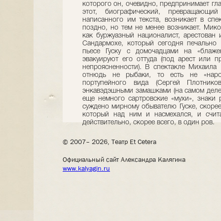
которого он, очевидно, предпринимает гла
этот, биографический, превращающи
написанного им текста, возникает в сп
поздно, но тем не менее возникает. Мик
как буржуазный националист, арестован
Сандармохе, который сегодня печально 
пьесе Гуску с домочадцами на «блаж
эвакуируют его оттуда (под арест или п
непроясненности). В спектакле Михаила 
отнюдь не рыбаки, то есть не «наро
портупейного вида (Сергей Плотник
энкавэдэшными замашками (на самом деле 
еще немного сартровские «мухи», знаки р
суждено мирному обывателю Гуске, скорее 
который над ним и насмехался, и счит
действительно, скорее всего, в один ров.
© 2007– 2026, Театр Et Cetera
Официальный сайт Александра Калягина
www.kalyagin.ru