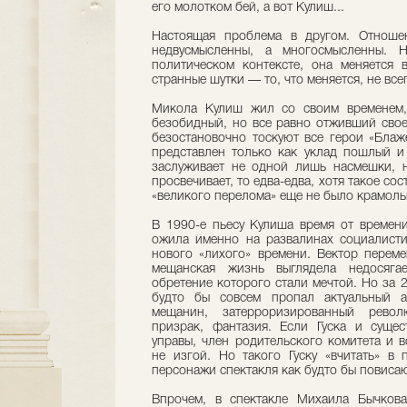
его молотком бей, а вот Кулиш...
Настоящая проблема в другом. Отноше
недвусмысленны, а многосмысленны. 
политическом контексте, она меняется 
странные шутки — то, что меняется, не все
Микола Кулиш жил со своим временем,
безобидный, но все равно отживший свое
безостановочно тоскуют все герои «Блаж
представлен только как уклад пошлый и 
заслуживает не одной лишь насмешки, н
просвечивает, то едва-едва, хотя такое со
«великого перелома» еще не было крамол
В 1990-е пьесу Кулиша время от времени
ожила именно на развалинах социалисти
нового «лихого» времени. Вектор переме
мещанская жизнь выглядела недосягае
обретение которого стали мечтой. Но за 2
будто бы совсем пропал актуальный а
мещанин, затерроризированный рево
призрак, фантазия. Если Гуска и сущес
управы, член родительского комитета и в
не изгой. Но такого Гуску «вчитать» в
персонажи спектакля как будто бы повисаю
Впрочем, в спектакле Михаила Бычков