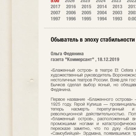
5:00
2026
2025
2024
2023
202
2017
2016
2015
2014
2013
201
2007
2006
2005
2004
2003
200
1997
1996
1995
1994
1993
0:0
Обыватель в эпоху стабильности
Ольга Федянина
газета "Коммерсант" , 18.12.2019
«Блаженный остров» в театре Et Cetera
художественный руководитель Воронежско
нестоличных театров России. Взяв для го
Бычков сделал выбор ясный, но обещавш
Федянина.
Первое название «Блаженного острова» —
1925 году. Герой Кулиша — провинциальн
теперь насмерть перепуганный и 
революционной действительностью. По
«блаженный остров», расположенный вн
промокшими ногами и катастрофическо
пересказе заметно, что по духу «Бла
«Самоубийцей» Эрдмана, появившимся тр