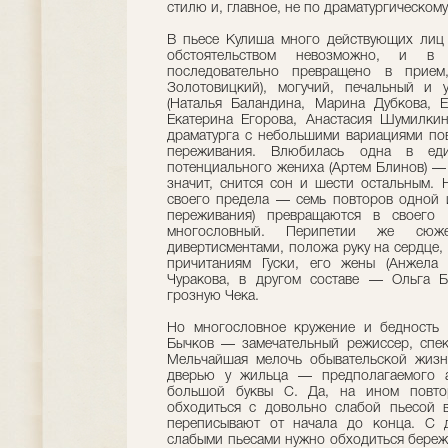
стилю и, главное, не по драматургическому
В пьесе Кулиша много действующих лиц 
обстоятельством невозможно, и в
последовательно превращено в прием
Золотовицкий), могучий, печальный и
(Наталья Баландина, Марина Дубкова, Е
Екатерина Егорова, Анастасия Шумилкин
драматурга с небольшими вариациями пов
переживания. Влюбилась одна в ед
потенциального жениха (Артем Блинов) — 
значит, снится сон и шести остальным.
своего предела — семь повторов одной 
переживания) превращаются в своего 
многословный. Перипетии же сюж
дивертисментами, положа руку на сердце,
причитаниям Гуски, его жены (Анжела 
Чуракова, в другом составе — Ольга Б
грозную Чека.
Но многословное кружение и бедность с
Бычков — замечательный режиссер, спек
Мельчайшая мелочь обывательской жизн
дверью у жильца — предполагаемого а
большой буквы С. Да, на ином повто
обходиться с довольно слабой пьесой 
переписывают от начала до конца. С д
слабыми пьесами нужно обходиться бережн