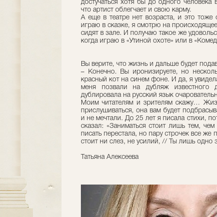
достучаться хотя бы до одного человека в
что артист облегчает и свою карму.
А еще в театре нет возраста, и это тоже
играю в сказке, я смотрю на происходящее
сидят в зале. И получаю такое же удовольс
когда играю в «Утиной охоте» или в «Коме
Вы верите, что жизнь и дальше будет пода
– Конечно. Вы иронизируете, но нескол
красный кот на синем фоне. И да, я увидел
меня позвали на дубляж известного д
дублировала на русский язык очарователь
Моим читателям и зрителям скажу… Жизн
прислушиваться, она вам будет подбрасыв
и не мечтали. До 25 лет я писала стихи, 
сказал: «Заниматься стоит лишь тем, чем
писать перестала, но пару строчек все же п
стоит ни слез, не усилий, // Ты лишь одно 
Татьяна Алексеева