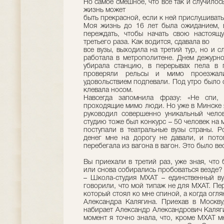
Но самое смешное, что все так и случилос
жизнь может
быть прекрасной, если к ней прислушивать
Моя жизнь до 16 лет была ожиданием, 
переждать, чтобы начать свою настоящ
третьего раза. Как водится, сдавала во
все вузы, выходила на третий тур, но и 
работала в метрополитене. Днем дежурно
убирала станцию, в перерывах пела в г
проверяли рельсы и мимо проезжал
удовольствием подпевали. Под утро было с
клевала носом.
Навсегда запомнила фразу: «Не спи, 
проходящие мимо люди. Но уже в Минске я
руководил совершенно уникальный челов
студию тоже был конкурс – 50 человек на 
поступали в театральные вузы страны. Р
денег мне на дорогу не давали, и пот
перебегала из вагона в вагон. Это было ве
Вы приехали в третий раз, уже зная, что
или снова собирались пробоваться везде?
– Школа-студия МХАТ – единственный вуз
говорили, что мой типаж не для МХАТ. Пер
который стоял ко мне спиной, а когда оглян
Александра Калягина. Приехав в Москву
набирает Александр Александрович Каляги
момент я точно знала, что, кроме МХАТ м