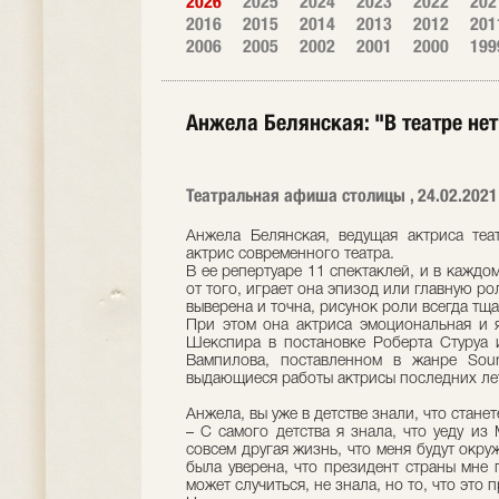
2026
2025
2024
2023
2022
202
2016
2015
2014
2013
2012
201
2006
2005
2002
2001
2000
199
Анжела Белянская: "В театре нет
Театральная афиша столицы , 24.02.2021
Анжела Белянская, ведущая актриса теат
актрис современного театра.
В ее репертуаре 11 спектаклей, и в каждо
от того, играет она эпизод или главную ро
выверена и точна, рисунок роли всегда тщ
При этом она актриса эмоциональная и 
Шекспира в постановке Роберта Стуруа и
Вампилова, поставленном в жанре Sou
выдающиеся работы актрисы последних ле
Анжела, вы уже в детстве знали, что стане
– С самого детства я знала, что уеду из 
совсем другая жизнь, что меня будут окру
была уверена, что президент страны мне 
может случиться, не знала, но то, что это