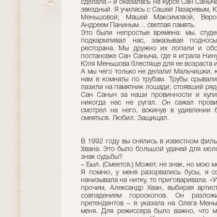
сделала – и оказалась на курсе Сан Саныч
звездный. Я училась с Сашей Лазаревым, 
Меньшовой, Машей Максимовой, Веро
Андреем Паниным… светлая память.
Это были непростые времена: мы, студ
подкармливал нас, заказывая поднос
ресторана. Мы дружно их лопали и обс
постановке Сан Саныча, где я играла Нин
Юля Меньшова блестяще для ее возраста и
А мы чего только не делали! Мальчишки, 
нам в комнаты по трубам. Трубы срывали
лазили на памятник лошади, стоявший ря
Сан Саныч за наши провинности и хулиг
никогда нас не ругал. Он сажал прови
смотрел на него, вскинув в удивлении 
смеяться. Любил. Защищал.
В 1992 году вы снялись в известном фил
Хвана. Это было большой удачей для мол
знак судьбы?
– Был. (Смеется.) Может, не знак, но мою 
Я помню, у меня разорвались бусы, я с
нанизывала на нитку, то приговаривала: «
прочим, Александр Хван, выбирая артист
совпадением гороскопов. Он разло
претендентов – я указала на Олега Мен
меня. Для режиссера было важно, что м