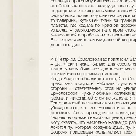
основную программу Каннского кинофести
это было как попасть на другую планету,
подходили и восхищались моим платьем. З
своих белых лосин, которые она окрасила 
то балерины, купившей ткань за границе
планеты, где ходила по красной дорожке
увидела, – валяющуюся на старом стул
макарониной и пробегающего таракана ра
В то время я жила в коммунальной квартир
долго отходила.
А в Театр им. Ермоловой вас пригласил В
– Да, Фокин искал Аглаю для своего сп
театре у меня было все достаточно усп
спектаклях с хорошими артистами.
Когда Андреев объединил театр, Сан Саны
правильно поступить. Работать с учителе
стороны – ответственно, страшно увиде
Ермоловском – уже любимый коллектив,
Cetera» и никогда об этом не жалела. Я 
Театр, который не занимается провокация
убеждает его, что все мерзкое и злое 
стремится быть проводником надежды,
Творчество должно нести очищение, свет. Р
могу сказать, что настолько жадна до раб
Хочется ту, которая созвучна душе, ту, 
Вовремя пришедшая роль меняет тебя, 