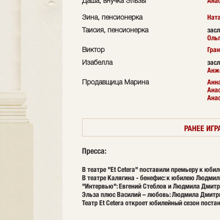
Ана
Даша, внучка Эльзы
Нат
Зина, пенсионерка
зас
Таисия, пенсионерка
Оль
Гра
Виктор
зас
Изабелла
Анж
Анн
Продавщица Марина
Анас
Ана
РАНЕЕ ИГР
Пресса:
В театре "Et Cetera" поставили премьеру к ю
В театре Калягина - бенефис: к юбилею Людми
"Интервью": Евгений Стеблов и Людмила Дмитр
Эльза плюс Василий – любовь: Людмила Дмитрие
Театр Et Сetera откроет юбилейный сезон пост