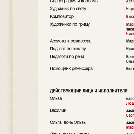
Ася
Сценография и костюмы
Нар
Художник по свету
Вик
Композитор
Мар
Художники по гриму
засл
Ник
Мар
Ассистент режиссера
Ири
Педагог по вокалу
Еле
Педагоги по речи
Оль
Ека
Помощник режиссера
ДЕЙСТВУЮЩИЕ ЛИЦА И ИСПОЛНИТЕЛИ:
нар
Эльза
Люд
зас
Василий
Серг
зас
Ольга, дочь Эльзы
Мар