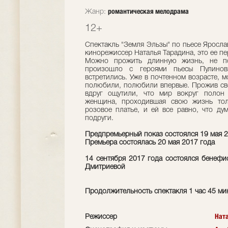
романтическая мелодрама
Жанр:
12+
Спектакль "Земля Эльзы" по пьесе Яросла
кинорежиссер Наталья Тарадина, это ее пер
Можно прожить длинную жизнь, не по
произошло с героями пьесы Пулино
встретились. Уже в почтенном возрасте, 
полюбили, полюбили впервые. Прожив сво
вдруг ощутили, что мир вокруг полон
женщина, проходившая свою жизнь тол
розовое платье, и ей все равно, что ду
подруги.
Предпремьерный показ состоялся 19 мая 2
Премьера состоялась 20 мая 2017 года
14 сентября 2017 года состоялся бенеф
Дмитриевой
Продолжительность спектакля 1 час 45 ми
Нат
Режиссер