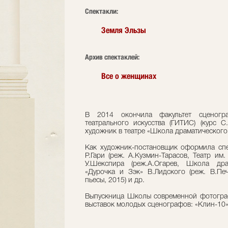
Cпектакли:
Земля Эльзы
Архив спектаклей:
Все о женщинах
В 2014 окончила факультет сценогра
театрального искусства (ГИТИС) (курс С
художник в театре «Школа драматического 
Как художник-постановщик оформила спе
Р.Гари (реж. А.Кузмин-Тарасов, Театр им.
У.Шекспира (реж.А.Огарев, Школа драм
«Дурочка и Зэк» В.Лидского (реж. В.П
пьесы, 2015) и др.
Выпускница Школы современной фотографи
выставок молодых сценографов: «Клин-10»,