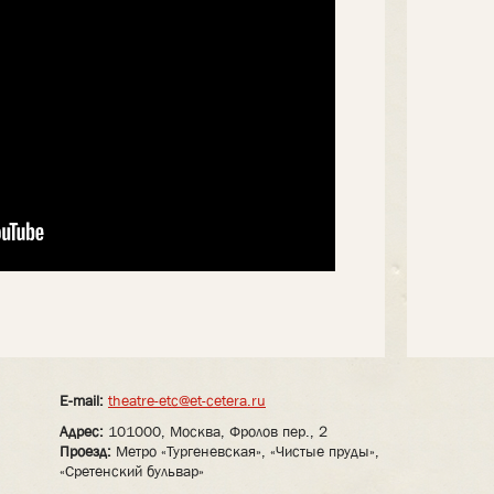
E-mail:
theatre-etc@et-cetera.ru
Адрес:
101000, Москва, Фролов пер., 2
Проезд:
Метро «Тургеневская», «Чистые пруды»,
«Сретенский бульвар»