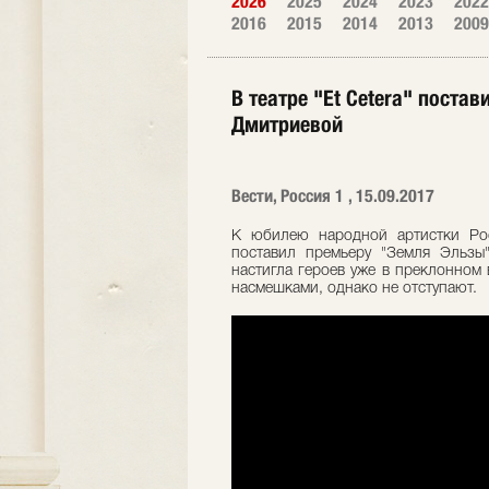
2026
2025
2024
2023
2022
2016
2015
2014
2013
2009
В театре "Et Cetera" пост
Дмитриевой
Вести, Россия 1 , 15.09.2017
К юбилею народной артистки Рос
поставил премьеру "Земля Эльзы"
настигла героев уже в преклонном
насмешками, однако не отступают.