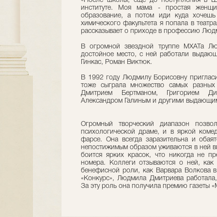
«После школы, еще до поступления в Шк
институте. Моя мама - простая женщи
образование, а потом иди куда хочешь 
химического факультета я попала в театра
рассказывает о приходе в профессию Люд
В огромной звездной труппе МХАТа Лю
достойное место, с ней работали выдаю
Гинкас, Роман Виктюк.
В 1992 году Людмилу Борисовну пригласил
тоже сыграла множество самых разных 
Дмитрием Бертманом, Григорием Ди
Александром Галиным и другими выдающи
Огромный творческий диапазон позвол
психологической драме, и в яркой коме
фарсе. Она всегда заразительна и обаят
непостижимым образом уживаются в ней в
боится ярких красок, что никогда не п
номера. Коллеги отзываются о ней, как
бенефисной роли, как Варвара Волкова в
«Конкурс», Людмила Дмитриева работала,
За эту роль она получила премию газеты 