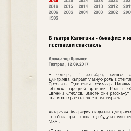
2026
2025
2024
2023
2022
202
2016
2015
2014
2013
2012
201
2006
2005
2004
2003
2002
200
1995
В театре Калягина - бенефис: 
поставили спектакль
Александр Кремнев
Театрал , 12.09.2017
В четверг, 14 сентября, ведущая 
Дмитриева сыграет главную роль в спекта
Ярославы Пулинович режиссер Наталья
юбилею народной артистки. Роль влюб
Евгений Стеблов. Вместе они расскажут
настигла героев в почтенном возрасте.
Актерская биография Людмилы Дмитриевой
она была приглашена еще будучи студентк
МХАТ.