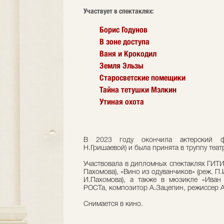
Участвует в спектаклях:
Борис Годунов
В зоне доступа
Ваня и Крокодил
Земля Эльзы
Старосветские помещики
Тайна тетушки Мэлкин
Утиная охота
В 2023 году окончила актерский фа
Н.Гришаевой) и была принята в труппу театра
Участвовала в дипломных спектаклях ГИТИ
Пахомова), «Вино из одуванчиков» (реж. П.И
И.Пахомова), а также в мюзикле «Иван
РОСТа, композитор А.Зацепин, режиссер А
Снимается в кино.