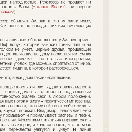
ящей наглядностью. Режиссер не прощает ни
ленность Веры (
Наталья Благих
), ни первые
псасова
).
ссер обвиняет Зилова в его инфантилизме,
 Как адвокат не находит никаких смягчающих
нные жизнью обстоятельства у Зилова прямо-
 Шеф-лопух, который выносит тонны лапши на
толком не умеет. Верные друзья, прощающие
о доставляющие до дому после пьянки. Умная
ленная девочка – не столько иногородняя,
ветный уголок, где можешь спрятаться от мира,
ассвет, тишина, в которой растворяешься.
ного, и все дары такие бесполезные.
изощренностью играет худшую разновидность
а, гопника-демагога с хорошо подвешенным
отовностью жалеть себя в любом положении.
аянных ноток к визгу – практически мгновенны.
лов не знает, что ему сейчас от себя ожидать.
а, кружит, корежит. Владимир Панков дает этой
у промывают и промалывают распевы и песни,
и реплик. Моментами эта стихия вырывается из-
сль, и актеров, и хочется верить, что по мере
щие перехлесты улягутся и уйдут. И линия