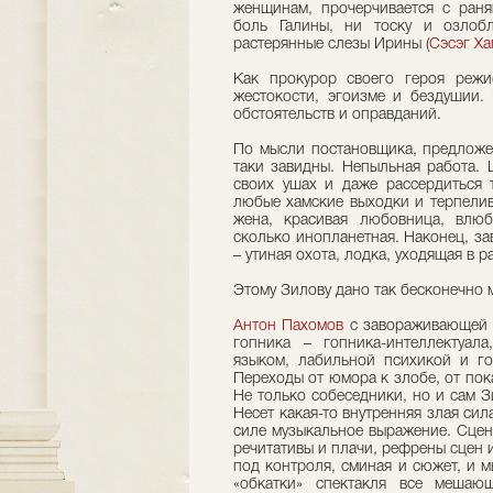
женщинам, прочерчивается с ран
боль Галины, ни тоску и озлоб
растерянные слезы Ирины (
Сэсэг Ха
Как прокурор своего героя режи
жестокости, эгоизме и бездушии.
обстоятельств и оправданий.
По мысли постановщика, предложе
таки завидны. Непыльная работа.
своих ушах и даже рассердиться 
любые хамские выходки и терпелив
жена, красивая любовница, влюб
сколько инопланетная. Наконец, за
– утиная охота, лодка, уходящая в р
Этому Зилову дано так бесконечно м
Антон Пахомов
с завораживающей 
гопника – гопника-интеллектуал
языком, лабильной психикой и г
Переходы от юмора к злобе, от пок
Не только собеседники, но и сам Зи
Несет какая-то внутренняя злая сил
силе музыкальное выражение. Сцен
речитативы и плачи, рефрены сцен 
под контроля, сминая и сюжет, и мы
«обкатки» спектакля все мешаю