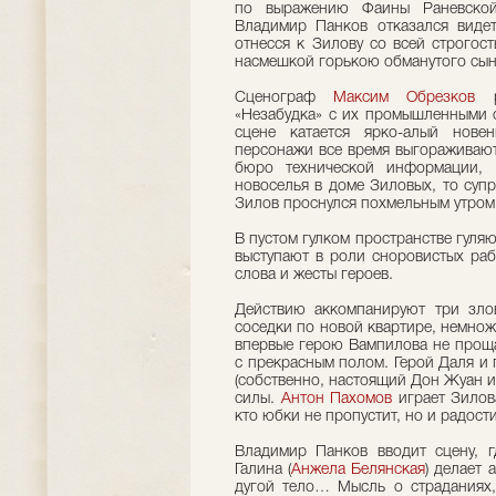
по выражению Фаины Раневской,
Владимир Панков отказался видет
отнесся к Зилову со всей строгос
насмешкой горькою обманутого сын
Сценограф
Максим Обрезков
ра
«Незабудка» с их промышленными 
сцене катается ярко-алый нове
персонажи все время выгораживают
бюро технической информации, 
новоселья в доме Зиловых, то супр
Зилов проснулся похмельным утром
В пустом гулком пространстве гуля
выступают в роли сноровистых раб
слова и жесты героев.
Действию аккомпанируют три зло
соседки по новой квартире, немно
впервые герою Вампилова не прощ
с прекрасным полом. Герой Даля и
(собственно, настоящий Дон Жуан и
силы.
Антон Пахомов
играет Зилова
кто юбки не пропустит, но и радости
Владимир Панков вводит сцену, 
Галина (
Анжела Белянская
) делает 
дугой тело… Мысль о страданиях,