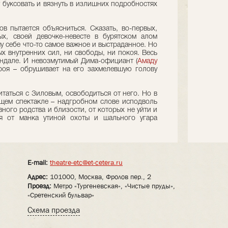
 буксовать и вязнуть в излишних подробностях
ов пытается объясниться. Сказать, во-первых,
ых, своей девочке-невесте в бурятском алом
у себе что-то самое важное и выстраданное. Но
х внутренних сил, ни свободы, ни покоя. Весь
андале. И невозмутимый Дима-официант (
Амаду
ероя – обрушивает на его захмелевшую голову
итаться с Зиловым, освободиться от него. Но в
щем спектакле – надгробном слове исподволь
вного родства и близости, от которых не уйти и
ся от манка утиной охоты и шального угара
E-mail:
theatre-etc@et-cetera.ru
Адрес:
101000, Москва, Фролов пер., 2
Проезд:
Метро «Тургеневская», «Чистые пруды»,
«Сретенский бульвар»
Схема проезда