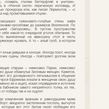
 «плавать стилем баттерфляй в унитазе».
ь в «Утиной охоте» лирическую исповедь. И
тью прокурора или, как писал Лермонтов, – «с
а над промотавшимся отцом».
сширил грязновато-голубые стены кафе
окнами-пролетами до размеров Вселенной. По
нький «Запорожец». В пустом пространстве
 себе какой-то очередной уголок обитания. То
то вынесенный на авансцену стол в честь
ужескую кровать. А то – алый гроб, в котором
.
ют юные девушки и юноши. Иногда поют, иногда
очих сцены. Иногда – повторяют долгим эхом
вещие старухи – немножко Парки, немножко
жко души обманутых Зиловым женщин. Кажется,
ают его донжуанского легкомыслия в общении
 герой Ефремова искали в женщинах свою душу
менно ее и ищет), искал оправдания и источник
 бабником самого неприятного толка, из тех,
 от победы так и не ощутит.
где измученная враньем и равнодушием мужа
аборт: аккуратно застеленная постель, выгнутое
 которые вот этот Зилов несет любящим его