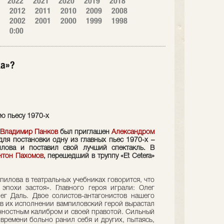
2022
2021
2020
2019
2018
2012
2011
2010
2009
2008
2002
2001
2000
1999
1998
0:00
ка»?
ю пьесу 1970-х
Владимир Панков
был приглашен
Александром
 для постановки одну из главных пьес 1970-х –
илова и поставил свой лучший спектакль. В
нтон Пахомов
, перешедший в труппу «Et Сetera»
пилова в театральных учебниках говорится, что
эпохи застоя». Главного героя играли: Олег
ег Даль. Двое солистов-антагонистов нашего
о в их исполнении вампиловский герой вырастал
ичностным калибром и своей правотой. Сильный
 времени больно ранил себя и других, пытаясь,