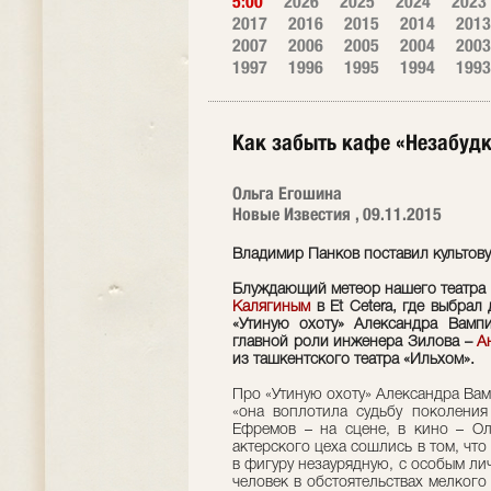
5:00
2026
2025
2024
2023
2017
2016
2015
2014
2013
2007
2006
2005
2004
2003
1997
1996
1995
1994
1993
Как забыть кафе «Незабуд
Ольга Егошина
Новые Известия , 09.11.2015
Владимир Панков поставил культову
Блуждающий метеор нашего театра
Калягиным
в Et Сetera, где выбрал
«Утиную охоту» Александра Вамп
главной роли инженера Зилова –
А
из ташкентского театра «Ильхом».
Про «Утиную охоту» Александра Вам
«она воплотила судьбу поколения 
Ефремов – на сцене, в кино – Ол
актерского цеха сошлись в том, чт
в фигуру незаурядную, с особым л
человек в обстоятельствах мелкого