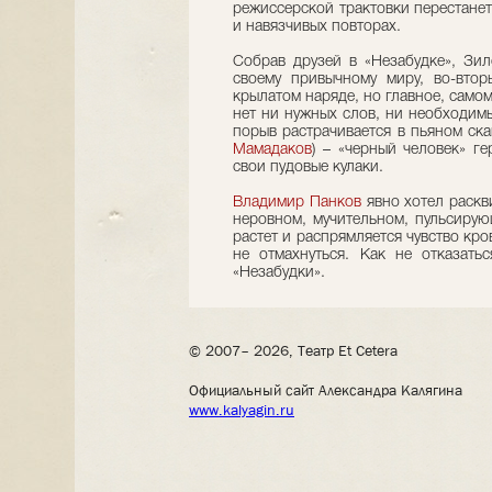
режиссерской трактовки перестанет
и навязчивых повторах.
Собрав друзей в «Незабудке», Зил
своему привычному миру, во-втор
крылатом наряде, но главное, самом
нет ни нужных слов, ни необходимы
порыв растрачивается в пьяном ск
Мамадаков
) – «черный человек» г
свои пудовые кулаки.
Владимир Панков
явно хотел раскв
неровном, мучительном, пульсирую
растет и распрямляется чувство кро
не отмахнуться. Как не отказать
«Незабудки».
© 2007– 2026, Театр Et Cetera
Официальный сайт Александра Калягина
www.kalyagin.ru