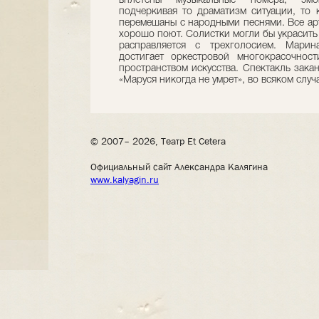
вплетены музыкальные номера, эмо
подчеркивая то драматизм ситуации, то
перемешаны с народными песнями. Все арт
хорошо поют. Солистки могли бы украсить 
расправляется с трехголосием. Марин
достигает оркестровой многокрасочност
пространством искусства. Спектакль зака
«Маруся никогда не умрет», во всяком случ
© 2007– 2026, Театр Et Cetera
Официальный сайт Александра Калягина
www.kalyagin.ru