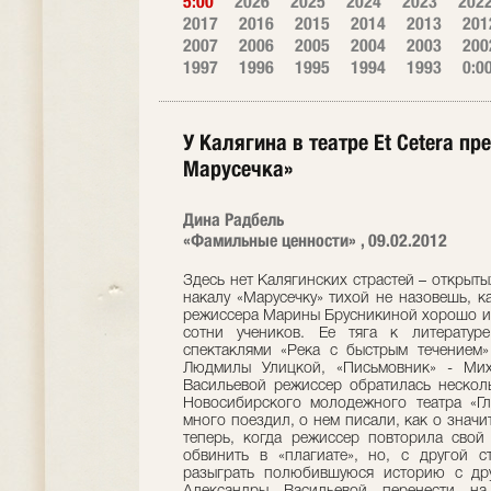
5:00
2026
2025
2024
2023
202
2017
2016
2015
2014
2013
201
2007
2006
2005
2004
2003
200
1997
1996
1995
1994
1993
0:0
У Калягина в театре Et Cetera п
Марусечка»
Дина Радбель
«Фамильные ценности» , 09.02.2012
Здесь нет Калягинских страстей – открыты
накалу «Марусечку» тихой не назовешь, к
режиссера Марины Брусникиной хорошо изв
сотни учеников. Ее тяга к литератур
спектаклями «Река с быстрым течением»
Людмилы Улицкой, «Письмовник» - Ми
Васильевой режиссер обратилась несколь
Новосибирского молодежного театра «Гл
много поездил, о нем писали, как о знач
теперь, когда режиссер повторила свой
обвинить в «плагиате», но, с другой 
разыграть полюбившуюся историю с дру