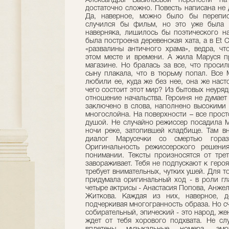
Александры Васильевой перенести на
достаточно сложно. Повесть написана не 
Да, наверное, можно было бы переписа
случился бы фильм, но это уже была б
наверняка, лишилось бы поэтического на
была построена деревенская хата, а в Et 
«развалины античного храма», ведра, чт
этом месте и времени. А жила Маруся п
магазине. Но бралась за все, что проси
сыну плакала, что в тюрьму попал. Все 
любили ее, куда же без нее, она же насто
чего состоит этот мир? Из бытовых неуряд
отношение начальства. Героиня не думает
заключено в слова, наполнено высокими
многослойна. На поверхности – все просто
душой. Не случайно режиссер посадила М
ночи реке, затопившей кладбище. Там в
диалог Марусечки со смертью гораз
Оригинальность режиссерского решени
понимании. Тексты произносятся от трет
завораживает. Тебя не подпускают к героя
требует внимательных, чутких ушей. Для т
придумала оригинальный ход - в роли гл
четыре актрисы - Анастасия Попова, Анже
Житкова. Каждая из них, наверное, д
подчеркивая многогранность образа. Но сч
собирательный, эпический - это народ, жен
ждет от тебя хорового подхвата. Не сл