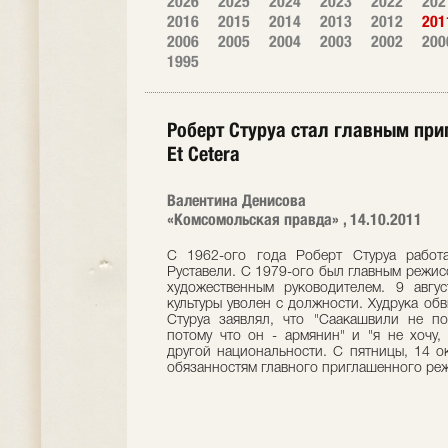
2026
2025
2024
2023
2022
202
2016
2015
2014
2013
2012
201
2006
2005
2004
2003
2002
200
1995
Роберт Стуруа стал главным пр
Et Cetera
Валентина Денисова
«Комсомольская правда» , 14.10.2011
С 1962-ого года Роберт Стуруа работ
Руставели. С 1979-ого был главным режисс
художественным руководителем. 9 авгу
культуры уволен с должности. Худрука об
Стуруа заявлял, что "Саакашвили не по
потому что он - армянин" и "я не хочу,
другой национальности. С пятницы, 14 о
обязанностям главного приглашенного режи