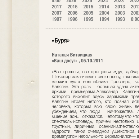
5:00
2026
2025
2024
2023
202
2017
2016
2015
2014
2013
201
2007
2006
2005
2004
2003
200
1997
1996
1995
1994
1993
0:0
«Буря»
Наталья Витвицкая
«Ваш досуг» , 05.10.2011
«Все грешны, все прощенья ждут, дабуд
Шекспир заканчивает свою пьесу, таковж
вложил вуста волшебника Просперо, ко
Калягин. Эта роль— большая удача акте
яркими премьерами.Александр Каляги
которого выходит здесь зарамками тра
Калягин играет нетого, кто познал ист
человека, который всю свою жизнь ле
убеждением, что люди— ничтожества. И
мщение, аон... отказался. Непотому что чт
спектакль-исповедь, причем нестолько
грустный, лиричный, осенний.Спектаклю
мудрости, такой очевидной уШекспира, 
драматургом небольно-то церемонился— в