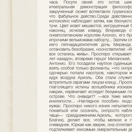
часа. Посути своей это остов шексп
итеатральная демонстрация филосо
закрученный сюжет вспектакле грузинско
что фабульное действо.Среди девственн
испокойно наблюдает затем, как беснуют
тучи. Цвет исвет мешаются, иигрушечный 
наконец, исчезая извиду. Впереводе с
снеаполитанским королем Алонзо, его б
ипрочими вельможама наборту... Заэтим с
иего пятнадацатилетняя дочь Миранда
остановить безобразие, ноонответилей: «Я
все остались живы». Просперо открывает
лет назадон, втовремя герцог Миланский,
Антонио. Его посадили наутлое суденыш
взять ссобой только фолианты, «что онпре
сдочерью попали наостров, накотором 
идух воздуха Ариэль. Оба стали служи
встретиться сврагами лицом клицу...Просп
глаголящего истины волшебника изсказк
накрик, нервничает иследит безумными гла
острове. Что онвидит? —все теже мелк
инелепости... «Наглядное пособие» люд
иужас. Просперо никого изних непытается
покаяться или осознать, онпросто набл
чаще— сраздражением.Ариэль, которог
Благих), делает все, чтобы мелкое и 
очевиднее. Юркая как зверек, она сплетает
подталкивает ихксамым омерзительным де