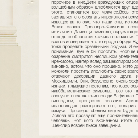
порочное в них.Дети враждующих отцо
волшебным образом влюбляются друг вдр
этого, становится все мрачнее.Весь эт
заставляет его осознать ипроизнести всл
извещества тогоже, что наши сны, исном
Вэтих словах Просперо-Калягина нес
иотчаяние. Даивещи-символы, окружающие
отнюдь необлагости хозяина положения.
врагов исовершает что-то вроде обряда Ву
тоже проделать среальными людьми. И ему
понимание: лучше бы простить. Вообще и
озарение смотрится неслишком убедител
ирежиссер, иактер вслед заШекспиром хотя
виновно, аотом, что оно прощено. Иэто д
можноли простить иполюбить своих враг
отвечают декорации давнего друга и
Месхишвили. Они, безусловно, очень эфф
изнаки, плывущие постенам, неоновое осв
икаббалистические символы... все это н
созвучно спектаклю-исповеди.В финале П
висподнем, прощается сосвоим Ариэ
инапоследок разыгрывает его, подарив 
измуки. Просперо сбелым лицом будет е
Ислова его прозвучат еще пронзительнее:
человек». Вот кого вконечном итоге с
Шекспир всвоей пьесе-завещании.