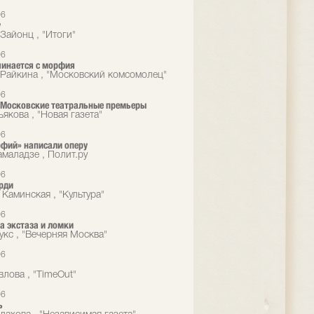
06
у
Зайонц , "Итоги"
06
чинается с морфия
Райкина , "Московский комсомолец"
06
 Московские театральные премьеры
якова , "Новая газета"
06
фий» написали оперу
маладзе , Полит.ру
06
рди
 Каминская , "Культура"
06
а экстаза и ломки
укс , "Вечерняя Москва"
06
влова , "TimeOut"
06
ь