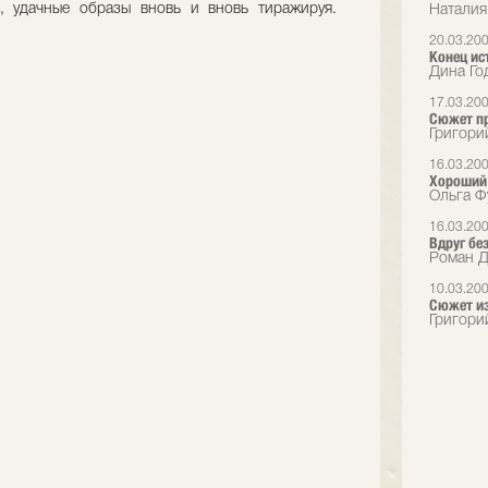
, удачные образы вновь и вновь тиражируя.
Наталия
20.03.20
Конец ис
Дина Год
17.03.20
Сюжет п
Григори
16.03.20
Хороший 
Ольга Ф
16.03.20
Вдруг без
Роман Д
10.03.20
Сюжет из
Григори