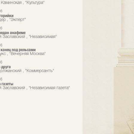
 Каминская , "Культура"
06
торийки
ер , "Экперт"
06
редан анафеме
й Заславский , "Независимая"
06
конец под рельсами
укс , "Вечерняя Москва"
06
 друга
олжанский , "Коммерсантъ"
06
 газеты
й Заславский , "Независимая газета"