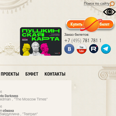
Поиск по сайту
Заказ билетов:
+7
(495)
781 781 1
ПРОЕКТЫ
БУФЕТ
КОНТАКТЫ
06
nto Darkness
eedman , "The Moscow Times"
06
от обмана
байдуллина , "Театрал"