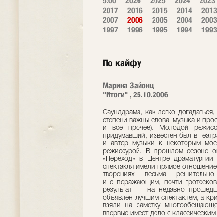
5:00
2026
2025
2024
2023
2017
2016
2015
2014
2013
2007
2006
2005
2004
2003
1997
1996
1995
1994
1993
По кайфу
Марина Зайонц
"Итоги" , 25.10.2006
Саунддрама, как легко догадаться, 
степени важны слова, музыка и прост
и все прочее). Молодой режис
придумавший, известен был в театр
и автор музыки к некоторым мос
режиссурой. В прошлом сезоне о
«Переход» в Центре драматургии 
спектакля имели прямое отношение 
творениях весьма решительн
и с поражающим, почти гротесков
результат — на недавно прошедш
объявлен лучшим спектаклем, а крит
взяли на заметку многообещающее
впервые имеет дело с классическим