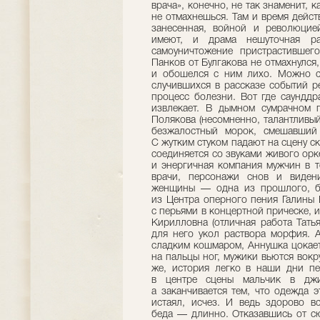
врача», конечно, не так знаменит, к
не отмахнешься. Там и время действ
занесенная, войной и революцие
имеют, и драма нешуточная ра
самоуничтожение пристрастивше
Панков от Булгакова не отмахнулся,
и обошелся с ним лихо. Можно ск
случившихся в рассказе событий р
процесс болезни. Вот где саунддр
извлекает. В дымном сумрачном п
Полякова (несомненно, талантливы
безжалостный морок, смешавший
С жутким стуком падают на сцену с
соединяется со звуками живого ор
и энергичная компания мужчин в т
врачи, персонажи снов и виден
женщины — одна из прошлого, бр
из Центра оперного пения Галины 
с перьями в концертной прическе,
Кирилловна (отличная работа Тать
для него укол раствора морфия. 
сладким кошмаром, Аннушка цокает
на пальцы ног, мужики вьются вокру
же, история легко в наши дни пер
в центре сцены мальчик в джи
а заканчивается тем, что одежда э
истаял, исчез. И ведь здорово в
беда — длинно. Отказавшись от сю