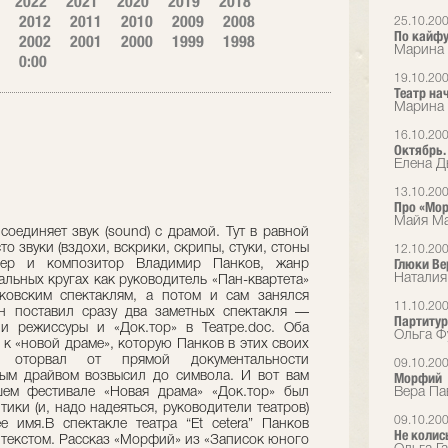
2022
2021
2020
2019
2018
2012
2011
2010
2009
2008
25.10.20
По кайф
2002
2001
2000
1999
1998
Марина 
0:00
19.10.20
Театр на
Марина 
16.10.20
Октябрь.
Елена Дь
13.10.20
Про «Мор
Майя Ма
соединяет звук (sound) с драмой. Тут в равной
о звуки (вздохи, вскрики, скрипы, стуки, стоны
12.10.20
Глюки Ве
сер и композитор Владимир Панков, жанр
Наталия
альных кругах как руководитель «Пан-квартета»
ковским спектаклям, а потом и сам занялся
11.10.20
н поставил сразу два заметных спектакля —
Партитур
и режиссуры и «Док.тор» в Театре.doc. Оба
Ольга Ф
к «новой драме», которую Панков в этих своих
о оторвал от прямой документальности
09.10.20
ым драйвом возвысил до символа. И вот вам
Морфий
ем фестивале «Новая драма» «Док.тор» был
Вера Па
ики (и, надо надеяться, руководители театров)
09.10.20
 имя.В спектакле театра “Et cetera” Панков
Не колис
 текстом. Рассказ «Морфий» из «Записок юного