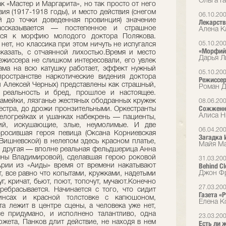
Ольга Га
ак «Мастер и Маргарита», но так просто от него
ия (1917-1918 годы), и место действия (снегом
06.10.20
й до точки доведенная провинция) значение
Лекарств
ссказывается — постепенное и страшное
Алена Ка
гося к морфию молодого доктора Полякова.
05.10.20
 нет, но классика при этом ничуть не испугался
«Морфий»
азать, с отчаянной лихостью.Время и место
Дарья Л
ежиссера не слишком интересовали, его увлек
ама на всю катушку работает, эффект нужный
05.10.20
ространстве наркотические видения доктора
Режиссер
й Алексей Черных) представлены как страшный,
Роман Д
 реальность и бред, прошлое и настоящее.
камейки, лязганье жестяных ободранных кружек
08.06.20
Сожженн
кестра, до дрожи пронзительными. Оркестранты
Алиса Н
елогрейках и ушанках набекрень — пациенты,
ий, искушающие, злые, неумолимые. И две
06.04.20
осившая героя певица (Оксана Корниевская
Загадка 
Вишневской) в нелепом здесь красном платье,
Майя Ма
 и другая — вполне реальная фельдшерица Анна
яны Владимировой), сделавшая герою роковой
31.03.20
Behind C
Арии из «Аиды» время от времени накатывают
Джон Фр
, все равно что копытами, кружками, надетыми
г, кричат, бьют, поют, топочут, мучают.Конечно
27.03.20
ебрасывается. Начинается с того, что сидит
Газета «
нсах и красной толстовке с капюшоном,
Елена К
та лежит в центре сцены, а человека уже нет,
се придумано, и исполнено талантливо, одна
23.03.20
жета, Панков длит действие, не находя в нем
Есть ли 