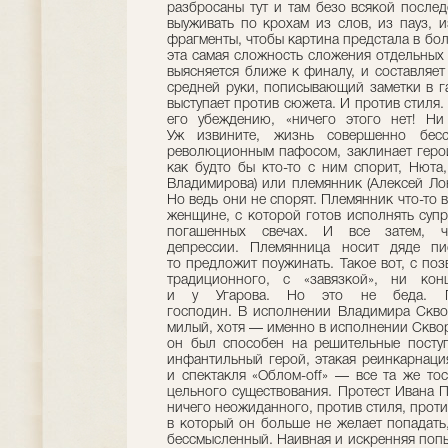
разбросаны тут и там безо всякой после
выуживать по крохам из слов, из пауз, 
фрагменты, чтобы картина предстала в бол
эта самая сложность сложения отдельных
выясняется ближе к финалу, и составляет
средней руки, пописывающий заметки в га
выступает против сюжета. И против стиля. 
его убеждению, «ничего этого нет! Ни
Уж извините, жизнь совершенно бесст
революционным пафосом, заклинает герой
как будто бы кто-то с ним спорит, Нюта,
Владимирова) или племянник (Алексей Лон
Но ведь они не спорят. Племянник что-то 
женщине, с которой готов исполнять супр
погашенных свечах. И все затем, 
депрессии. Племянница носит дяде п
то предложит поужинать. Такое вот, с поз
традиционного, с «завязкой», ни кон
и у Угарова. Но это не беда. Г
господин. В исполнении Владимира Скво
милый, хотя — именно в исполнении Сквор
он был способен на решительные поступ
инфантильный герой, этакая реинкарнаци
и спектакля «Облом-off» — все та же то
цельного существования. Протест Ивана П
ничего неожиданного, против стиля, проти
в который он больше не желает попадат
бессмысленный. Наивная и искренняя попы