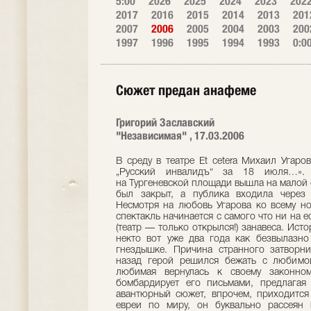
5:00
2026
2025
2024
2023
202
2017
2016
2015
2014
2013
201
2007
2006
2005
2004
2003
200
1997
1996
1995
1994
1993
0:0
Сюжет предан анафеме
Григорий Заславский
"Независимая" , 17.03.2006
В среду в театре Et cetera Михаил Угаро
„Русский инвалидъ“ за 18 июля…».
на Тургеневской площади вышла на малой 
был закрыт, а публика входила через 
Несмотря на любовь Угарова ко всему но
спектакль начинается с самого что ни на е
(театр — только открылся!) занавеса. Ист
некто вот уже два года как безвылазно
гнездышке. Причина странного затворни
назад герой решился бежать с любимо
любимая вернулась к своему законном
бомбардирует его письмами, предлагая
авантюрный сюжет, впрочем, приходится
евреи по миру, он буквально рассеян 