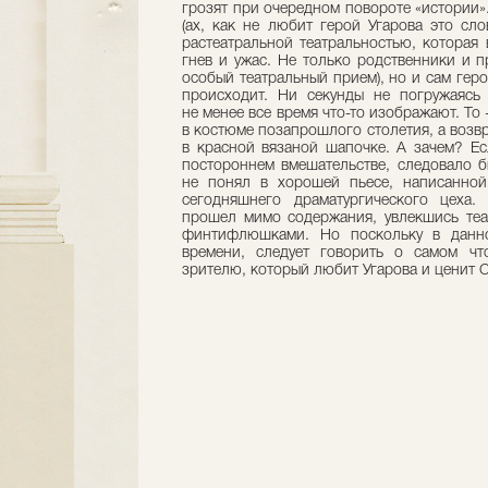
грозят при очередном повороте «истории».
(ах, как не любит герой Угарова это сло
растеатральной театральностью, которая 
гнев и ужас. Не только родственники и п
особый театральный прием), но и сам геро
происходит. Ни секунды не погружаясь 
не менее все время что-то изображают. То -
в костюме позапрошлого столетия, а возв
в красной вязаной шапочке. А зачем? Е
постороннем вмешательстве, следовало б
не понял в хорошей пьесе, написанной
сегодняшнего драматургического цеха
прошел мимо содержания, увлекшись теа
финтифлюшками. Но поскольку в данно
времени, следует говорить о самом чт
зрителю, который любит Угарова и ценит С