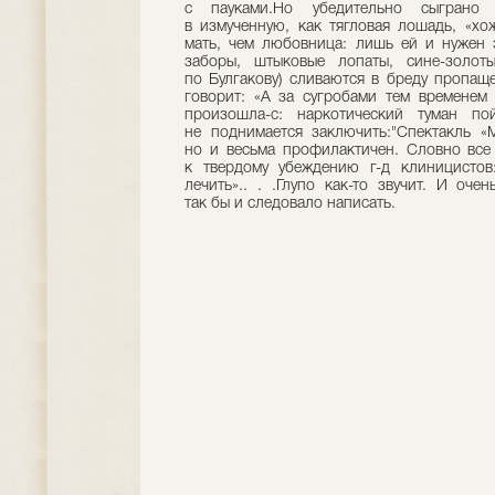
с пауками.Но убедительно сыгран
в измученную, как тягловая лошадь, «х
мать, чем любовница: лишь ей и нужен 
заборы, штыковые лопаты, сине-золот
по Булгакову) сливаются в бреду пропащ
говорит: «А за сугробами тем временем
произошла-с: наркотический туман по
не поднимается заключить:"Спектакль «
но и весьма профилактичен. Словно все
к твердому убеждению г-д клиницистов
лечить».. . .Глупо как-то звучит. И оч
так бы и следовало написать.