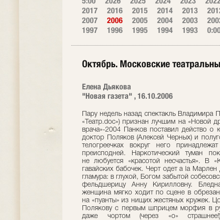
5:00
2026
2025
2024
2023
202
2017
2016
2015
2014
2013
201
2007
2006
2005
2004
2003
200
1997
1996
1995
1994
1993
0:0
Октябрь. Московские театральн
Елена Дьякова
"Новая газета" , 16.10.2006
Пару недель назад спектакль Владимира П
«Театр.doc») признан лучшим на «Новой д
врача»-2004 Панков поставил действо о 
доктор Поляков (Алексей Черных) и полу
телогреечках вокруг него принадлежа
преисподней. Наркотический туман пок
не любуется «красотой несчастья». В 
гавайских бабочек. Черт одет a la Марлен 
гламура: в глухой, Богом забытой собесов
фельдшерицу Анну Кирилловну. Бледная
женщина мягко ходит по сцене в обрезанн
на «пуанты» из нищих жестяных кружек. Цо
Полякову с первым шприцем морфия в ру
даже чортом (через «о» страшнее