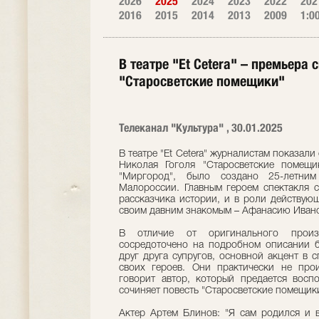
2026
2025
2024
2023
2022
202
2016
2015
2014
2013
2009
1:0
В театре "Et Сetera" – премьера 
"Старосветские помещики"
Телеканал "Культура" , 30.01.2025
В театре "Et Сetera" журналистам показали
Николая Гоголя "Старосветские помещи
"Миргород", было создано 25-летн
Малороссии. Главным героем спектакля с
рассказчика истории, и в роли действующ
своим давним знакомым – Афанасию Ивано
В отличие от оригинального произ
сосредоточено на подробном описании 
друг друга супругов, основной акцент в 
своих героев. Они практически не про
говорит автор, который предается вос
сочиняет повесть "Старосветские помещики
Актер Артем Блинов: "Я сам родился и 