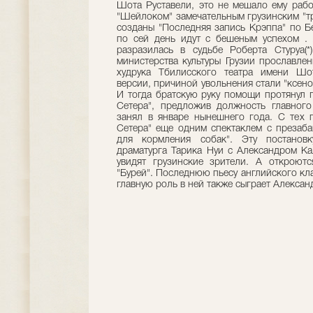
Шота Руставели, это не мешало ему рабо
"Шейлоком" замечательным грузинским "тр
созданы "Последняя запись Крэппа" по Бе
по сей день идут с бешеным успехом .
разразилась в судьбе Роберта Стуруа(
министерства культуры Грузии прославле
худрука Тбилисского театра имени Шо
версии, причиной увольнения стали "ксен
И тогда братскую руку помощи протянул г
Сетера", предложив должность главного
занял в январе нынешнего года. С тех 
Сетера" еще одним спектаклем с презаба
для кормления собак". Эту постанов
драматурга Тарика Нуи с Александром Ка
увидят грузинские зрители. А откроют
"Бурей". Последнюю пьесу английского кла
главную роль в ней также сыграет Алексан